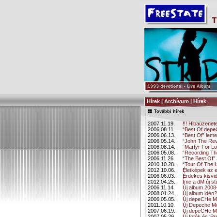
Hírek | Archívum | Hírek
További hírek
2007.11.19.
!!! Hibaüzenete
2006.08.11.
“Best Of de
2006.06.13.
“Best Of” leme
2006.05.14.
“John The Rev
2006.08.14.
“Martyr For Lo
2006.05.08.
“Recording Th
2006.11.26.
“The Best Of” 
2010.10.28.
“Tour Of The U
2012.10.06.
Életképek az 
2006.06.03.
Érdekes kisvi
2012.04.25.
Íme a dM új st
2006.11.14.
Új album 2008
2008.01.24.
Új album idén?
2006.05.05.
Új depeCHe 
2011.10.10.
Új Depeche Mod
2007.06.19.
Új depeCHe M
2007.05.29.
Új fotók és ‘Pr