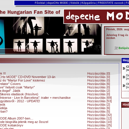
Főoldal
|
depeCHe MODE
|
Videók
|
Képgaléria
|
FREESTATE cuccok
|
Fó
Péntek, 2026. aug
Jelenleg 0 tag és
minket.
Belépé
Megj
C
[
n
k !!!
Hozzászólás [0]
D
peCHe MODE” CD+DVD November 13-án
Hozzászólás [0]
[
n
z és “Martyr For Love” kislemez
Hozzászólás [0]
elator” Covers
Hozzászólás [6]
Ol
ve” helyett csak “Martyr”
Hozzászólás [0]
[
n
e Angel” Játék
Hozzászólás [2]
Sikeres eladások (frissítve)
Hozzászólás [0]
niverse - Live In Barcelona”: trailer + merchandise
Hozzászólás [69]
együttesről - 2012 - UPDATE!
Hozzászólás [53]
deók
Hozzászólás [2]
Hird
údiója
Hozzászólás [6]
-ban?
Hozzászólás [5]
Hozzászólás [32]
MODE Album 2007-ben…
Hozzászólás [12]
e biográfia jelenik meg az ősszel
Hozzászólás [10]
ODE kottakönyv
Hozzászólás [25]
ey’ részlet
Hozzászólás [2]