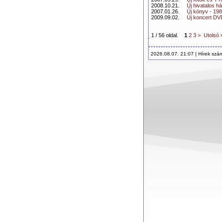
2008.10.21.
Új hivatalos h
2007.01.26.
Új könyv - 198
2009.09.02.
Új koncert DV
1 / 56 oldal.
1
2
3
>
Utolsó 
2026.08.07. 21:07 | Hírek szá