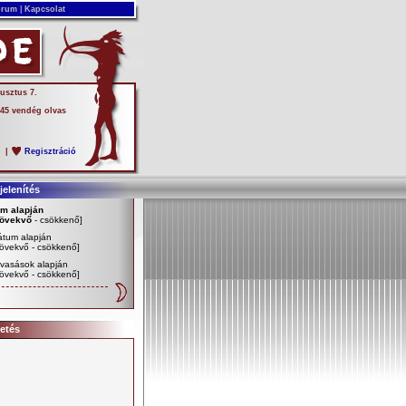
rum
|
Kapcsolat
usztus 7.
 45 vendég olvas
s
|
Regisztráció
elenítés
ím alapján
övekvő
-
csökkenő
]
átum alapján
övekvő
-
csökkenő
]
vasások alapján
övekvő
-
csökkenő
]
etés