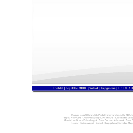
Főoldal
|
depeCHe MODE
|
Videók
|
Képgaléria
|
FREESTATE
Magyar depeCHe MODE Portál
|
Magyar depeCHe MODE 
depeCHe MODE - Albumok
|
depeCHe MODE - Kislemezek
|
dep
Martin Lee Gore - Dalszövegek
|
Dave Gahan - Albumok
|
Dave G
Recoil - Dalszövegek
|
Videók
|
Képgaléria
|
Devotee Map