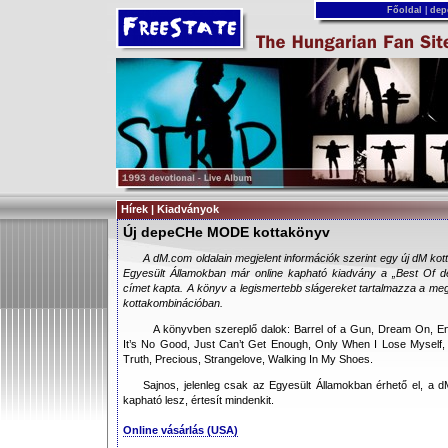
Főoldal
|
dep
Hírek | Kiadványok
Új depeCHe MODE kottakönyv
A dM.com oldalain megjelent információk szerint egy új dM kott
Egyesült Államokban már online kapható kiadvány a „Best O
címet kapta. A könyv a legismertebb slágereket tartalmazza a me
kottakombinációban.
A könyvben szereplő dalok: Barrel of a Gun, Dream On, Enj
It’s No Good, Just Can’t Get Enough, Only When I Lose Myself, 
Truth, Precious, Strangelove, Walking In My Shoes.
Sajnos, jelenleg csak az Egyesült Államokban érhető el, a d
kapható lesz, értesít mindenkit.
Online vásárlás (USA)