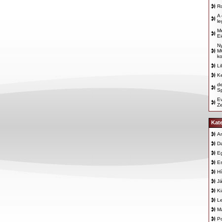
R
A
le
Me
Ei
N
M
ko
Li
Ke
d
Sp
E
Z
Kat
An
D
E
E
Hí
Já
K
L
Ma
Po