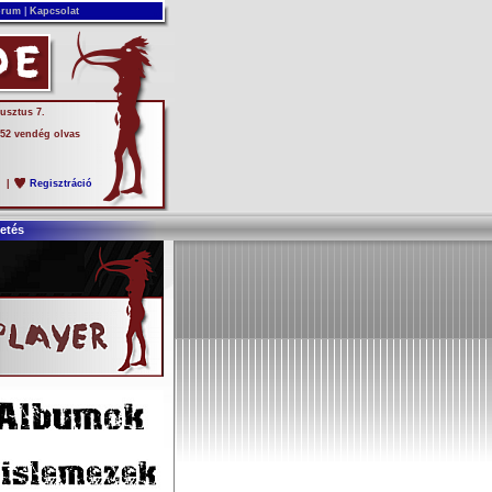
rum
|
Kapcsolat
usztus 7.
 52 vendég olvas
s
|
Regisztráció
etés