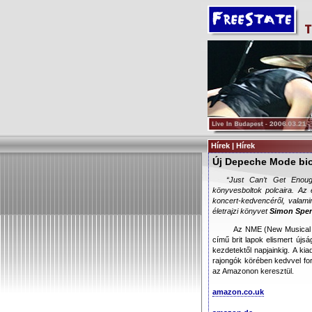
Hírek | Hírek
Új Depeche Mode biog
“
Just Can’t Get Enou
könyvesboltok polcaira. Az
koncert-kedvencéről, valami
életrajzi könyvet
Simon Spe
Az NME (New Musical E
című brit lapok elismert újsá
kezdetektől napjainkig. A ki
rajongók körében kedvvel for
az Amazonon keresztül.
amazon.co.uk