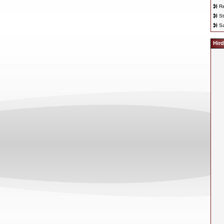
Re
St
Sa
Hird