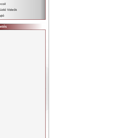
coil
údió Videók
jtó
etés