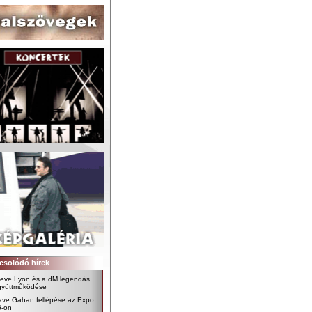
csolódó hírek
teve Lyon és a dM legendás
gyüttműködése
ave Gahan fellépése az Expo
6-on