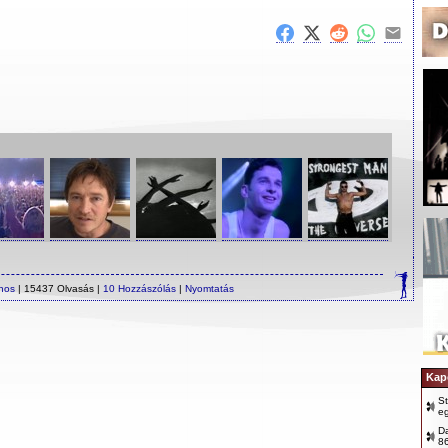
ános
| 15437 Olvasás |
10 Hozzászólás
|
Nyomtatás
Kap
S
e
D
8