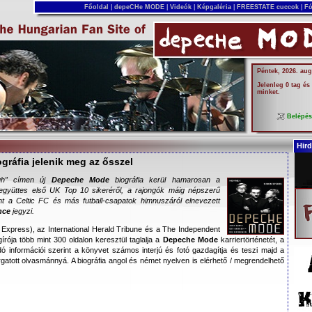
Főoldal
|
depeCHe MODE
|
Videók
|
Képgaléria
|
FREESTATE cuccok
|
Fó
Péntek, 2026. aug
Jelenleg 0 tag és
minket.
Belépé
Hird
ráfia jelenik meg az ősszel
gh
” címen új
Depeche Mode
biográfia kerül hamarosan a
 együttes első UK Top 10 sikeréről, a rajongók máig népszerű
nt a Celtic FC és más futball-csapatok himnuszáról elnevezett
nce
jegyzi.
xpress), az International Herald Tribune és a The Independent
gírója több mint 300 oldalon keresztül taglalja a
Depeche Mode
karriertörténetét, a
adó információi szerint a könyvet számos interjú és fotó gazdagítja és teszi majd a
gatott olvasmánnyá. A biográfia angol és német nyelven is elérhető / megrendelhető