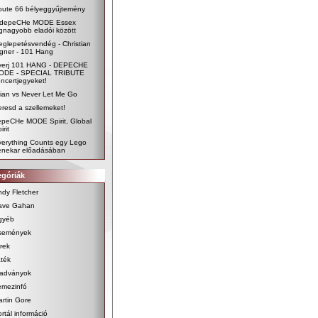
oute 66 bélyeggyűjtemény
 depeCHe MODE Essex
gnagyobb eladói között
glepetésvendég - Christian
gner - 101 Hang
yerj 101 HANG - DEPECHE
ODE - SPECIAL TRIBUTE
ncertjegyeket!
lian vs Never Let Me Go
resd a szellemeket!
epeCHe MODE Spirit, Global
irit
verything Counts egy Lego
enekar előadásában
egóriák
dy Fletcher
ave Gahan
gyéb
semények
rek
ték
iadványok
emezinfó
rtin Gore
rtál információ