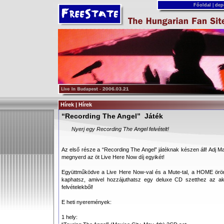
Főoldal
|
dep
Hírek | Hírek
“Recording The Angel” Játék
Nyerj egy Recording The Angel felvételt!
Az első része a “Recording The Angel” játéknak készen áll! Adj M
megnyerd az öt Live Here Now díj egyikét!
Együttműködve a Live Here Now-val és a Mute-tal, a HOME örömm
kaphatsz, amivel hozzájuthatsz egy deluxe CD szetthez az a
felvételekből!
E heti nyeremények:
1 hely: