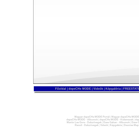
Főoldal
|
depeCHe MODE
|
Videók
|
Képgaléria
|
FREESTATE
Magyar depeCHe MODE Portál
|
Magyar depeCHe MODE 
depeCHe MODE - Albumok
|
depeCHe MODE - Kislemezek
|
dep
Martin Lee Gore - Dalszövegek
|
Dave Gahan - Albumok
|
Dave G
Recoil - Dalszövegek
|
Videók
|
Képgaléria
|
Devotee Map