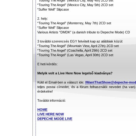
“Touring The Angel” (Mexico City, May 4th) 2CD set
“Touring The Angel” (Mexico City, May 5th) 2CD set
“Suffer Well” Slipcase
2. hely:
“Touring The Angel” (Monterrey, May 7th) 2CD set
“Suffer Well” Slipcase
Various Artists “DMDK” (a danish tribute to Depeche Mode) CD
3 további szerencsés EGY felvételt kap az alábbiak közül:
“Touring The Angel” (Mountain View, April 27th) 2CD set
“Touring The Angel” (Coachella, April 29th) 2CD set
“Touring The Angel” (Las Vegas, April 30th) 2CD set
E heti kérdés:
Melyik volt a Live Here Now legelső kiadványa?
Küld el Email-ben a választ ide:
IWantThatShow@depeche-mod
teljes postai címedet, és a fórum felhasználói nevedet (ha van)
érdekelne!
További információ:
HOME
LIVE HERE NOW
DEPECHE MODE LIVE