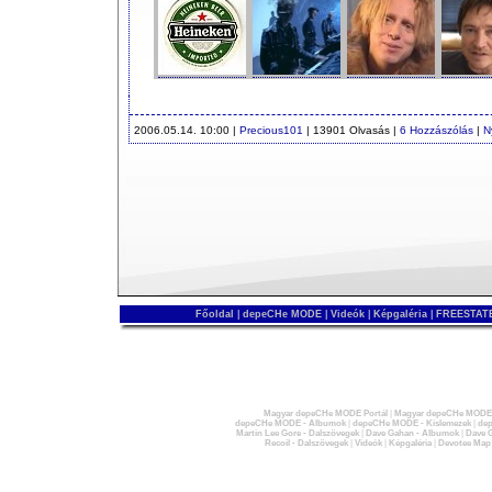
2006.05.14. 10:00 |
Precious101
| 13901 Olvasás |
6 Hozzászólás
|
N
Főoldal
|
depeCHe MODE
|
Videók
|
Képgaléria
|
FREESTATE
Magyar depeCHe MODE Portál
|
Magyar depeCHe MODE 
depeCHe MODE - Albumok
|
depeCHe MODE - Kislemezek
|
dep
Martin Lee Gore - Dalszövegek
|
Dave Gahan - Albumok
|
Dave G
Recoil - Dalszövegek
|
Videók
|
Képgaléria
|
Devotee Map