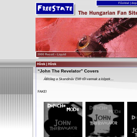
Főoldal
|
dep
Hírek | Hírek
“John The Revelator” Covers
Állítólag a Skandináv EMI-től vannak a képek…
FAKE!