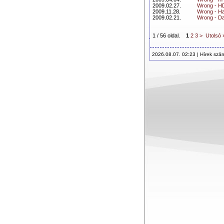
2009.02.27.
Wrong - H
2009.11.28.
Wrong - H
2009.02.21.
Wrong - D
1 / 56 oldal.
1
2
3
>
Utolsó 
2026.08.07. 02:23 | Hírek szá