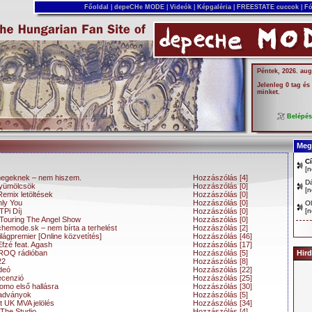
Főoldal
|
depeCHe MODE
|
Videók
|
Képgaléria
|
FREESTATE cuccok
|
Fó
Péntek, 2026. aug
Jelenleg 0 tag és
minket.
Belépé
Megj
C
[
n
megeknek – nem hiszem.
Hozzászólás [4]
D
yümölcsök
Hozzászólás [0]
[
n
emix letöltések
Hozzászólás [0]
ly You
Hozzászólás [0]
Ol
TPi Díj
Hozzászólás [0]
[
n
 Touring The Angel Show
Hozzászólás [0]
emode.sk – nem bírta a terhelést
Hozzászólás [2]
gpremier [Online közvetítés]
Hozzászólás [46]
fzé feat. Agash
Hozzászólás [17]
ROQ rádióban
Hozzászólás [5]
Hird
22
Hozzászólás [8]
deó
Hozzászólás [22]
ecenzió
Hozzászólás [25]
omo első hallásra
Hozzászólás [30]
iadványok
Hozzászólás [5]
t UK MVA jelölés
Hozzászólás [34]
 The Studio
Hozzászólás [4]