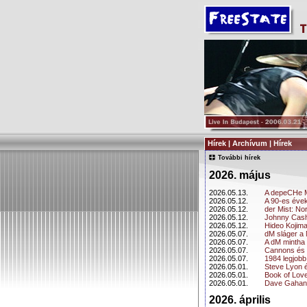
Hírek | Archívum | Hírek
További hírek
2026. május
2026.05.13.
A depeCHe 
2026.05.12.
A 90-es évek
2026.05.12.
der Mist: No
2026.05.12.
Johnny Cash
2026.05.12.
Hideo Kojima
2026.05.07.
dM sláger a
2026.05.07.
A dM mintha 
2026.05.07.
Cannons és
2026.05.07.
1984 legjob
2026.05.01.
Steve Lyon 
2026.05.01.
Book of Lov
2026.05.01.
Dave Gahan 
2026. április