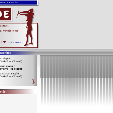
rum
|
Kapcsolat
usztus 7.
 57 vendég olvas
s
|
Regisztráció
elenítés
m alapján
övekvő
-
csökkenő
]
átum alapján
övekvő
-
csökkenő
]
vasások alapján
övekvő
-
csökkenő
]
etés