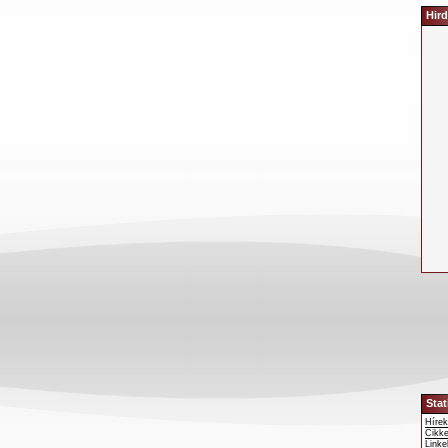
Hird
Stat
Híre
Cikk
Link