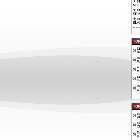
0
TOP
D
B
D
P
A 
fo
Sz
Ko
D
tu
TOP
d
U
Ka
Ch
D
(