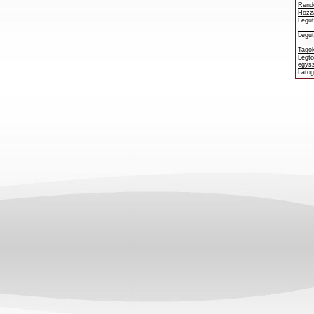
Rend
Hozz
Legut
Legut
Tago
Legtö
egysz
Láto