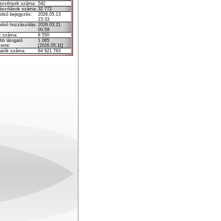
ezvények száma:
542
ászólások száma:
32 772
olsó bejegyzés:
2026.05.13
15:33
olsó hozzászólás:
2026.03.21
00:59
k száma:
6 550
bb látogató
1 065
erre:
[2026.05.11]
gatók száma:
64 921 763