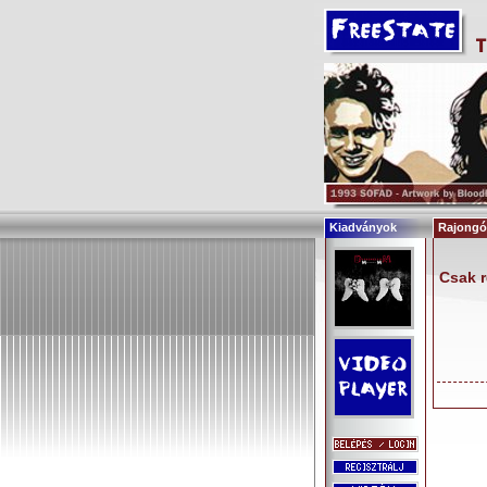
Kiadványok
Rajongói
Csak r