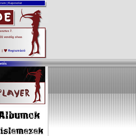
rum
|
Kapcsolat
usztus 7.
 31 vendég olvas
s
|
Regisztráció
etés