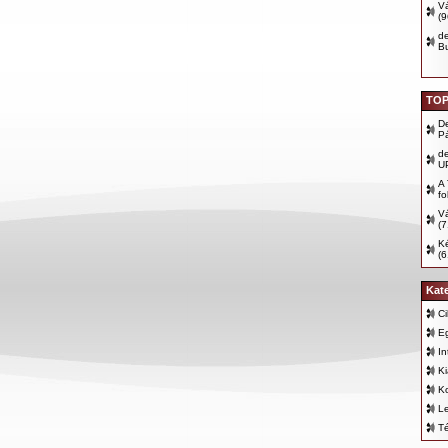
Vá
(
d
B
TOP
D
P
d
U
A 
fo
Vá
(7
Ké
(6
Kat
Ci
E
In
K
K
Le
T