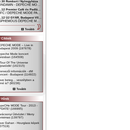
3.30 Romkert / Nyíregyháza
MOONDAWN - DEPECHE MODE FAN CLUB NYÍREGYHÁZA
01.12 Premier Café és Padlás Music Club, Szombathely - Főtér / Uránia udvar
SDMFC / DEPECHE MODE PARTY
01.12 ÚJ GYÁR, Budapest VIII. kerület, Mária utca 54.
BLASPHEMOUS DEPECHE MODE CLUB
Tovább
 Cikkek
EPECHE MODE – Live in
udapest 2009
(197678)
epeche Mode koncert
árizsban
(164508)
Tour Of The Universe
lytatódik!
(162315)
ervezői információk - dM
ncert - Budapest
(114922)
ave beteg… veszélyben a
rné is?
(90236)
Tovább
 Hírek
epeCHe MODE Tour - 2013 -
PDATE!
(166995)
rácsonyi Üdvözlet / Merry
ristmas
(139797)
ave Gahan - Hourglass képek
107519)