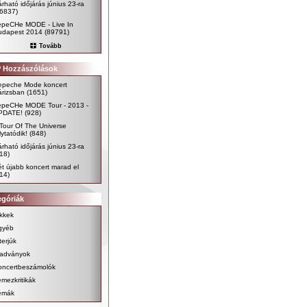
rható időjárás június 23-ra
96837)
epeCHe MODE - Live In
udapest 2014
(89791)
Tovább
 Hozzászólások
epeche Mode koncert
árizsban
(1651)
epeCHe MODE Tour - 2013 -
PDATE!
(928)
Tour Of The Universe
lytatódik!
(848)
rható időjárás június 23-ra
18)
t újabb koncert marad el
14)
egóriák
kkek
gyéb
terjúk
iadványok
oncertbeszámolók
mezkritikák
émák