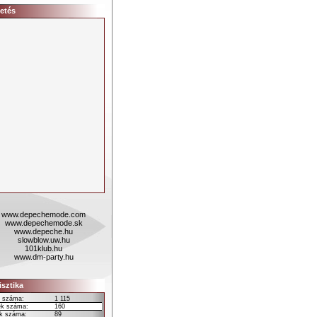
etés
www.depechemode.com
www.depechemode.sk
www.depeche.hu
slowblow.uw.hu
101klub.hu
www.dm-party.hu
isztika
k száma:
1 115
ek száma:
160
ek száma:
89