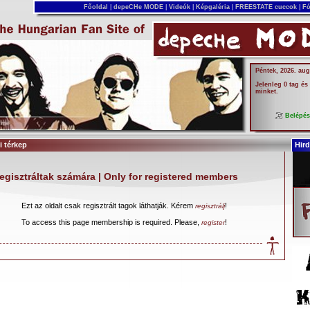
Főoldal
|
depeCHe MODE
|
Videók
|
Képgaléria
|
FREESTATE cuccok
|
Fó
Péntek, 2026. aug
Jelenleg 0 tag és
minket.
Belépé
 térkep
Hird
egisztráltak számára | Only for registered members
Ezt az oldalt csak regisztrált tagok láthatják. Kérem
!
regisztrálj
To access this page membership is required. Please,
!
register