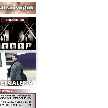
dezvények
9.01 Romkert / Nyíregyháza
MOONDAWN - DEPECHE MODE FAN CLUB NYÍREGYHÁZA
04.13 Premier Café és Padlás Music Club, Szombathely - Főtér / Uránia udvar
SDMFC / DEPECHE MODE PARTY