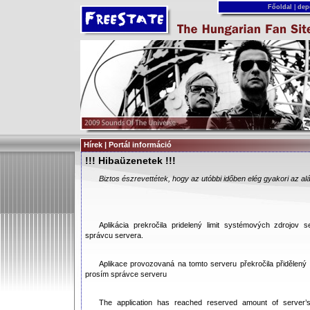
Főoldal
|
dep
Hírek | Portál információ
!!! Hibaüzenetek !!!
Biztos észrevettétek, hogy az utóbbi időben elég gyakori az al
Aplikácia prekročila pridelený limit systémových zdrojov s
správcu servera.
Aplikace provozovaná na tomto serveru překročila přidělený 
prosím správce serveru
The application has reached reserved amount of server’