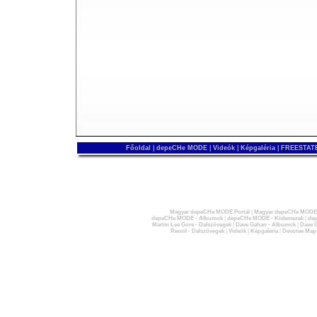
Főoldal
|
depeCHe MODE
|
Videók
|
Képgaléria
|
FREESTATE
Magyar depeCHe MODE Portál
|
Magyar depeCHe MODE 
depeCHe MODE - Albumok
|
depeCHe MODE - Kislemezek
|
dep
Martin Lee Gore - Dalszövegek
|
Dave Gahan - Albumok
|
Dave G
Recoil - Dalszövegek
|
Videók
|
Képgaléria
|
Devotee Map