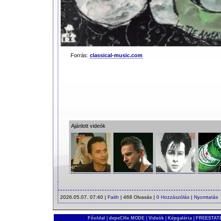
Forrás:
classical-music.com
Ajánlott videók
2026.05.07. 07:40 |
Faith
| 468 Olvasás |
0 Hozzászólás
|
Nyomtatás
Főoldal
|
depeCHe MODE
|
Videók
|
Képgaléria
|
FREESTATE