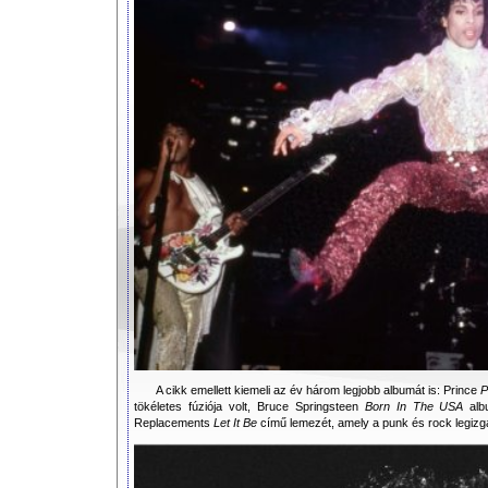
A cikk emellett kiemeli az év három legjobb albumát is: Prince
P
tökéletes fúziója volt, Bruce Springsteen
Born In The USA
albu
Replacements
Let It Be
című lemezét, amely a punk és rock legizg