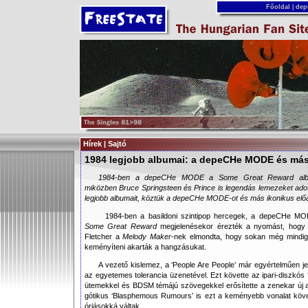
Főoldal
|
dep
Hírek | Sajtó
1984 legjobb albumai: a depeCHe MODE és má
1984-ben a depeCHe MODE a Some Great Reward albumm
miközben Bruce Springsteen és Prince is legendás lemezeket adott
legjobb albumait, köztük a depeCHe MODE-ot és más ikonikus elő
1984-ben a basildoni szintipop hercegek, a depeCHe M
Some Great Reward
megjelenésekor érezték a nyomást, hogy b
Fletcher a
Melody Maker
-nek elmondta, hogy sokan még mindig 
keményíteni akarták a hangzásukat.
A vezető kislemez, a ‘People Are People’ már egyértelműen jel
az egyetemes tolerancia üzenetével. Ezt követte az ipari-diszkós 
ütemekkel és BDSM témájú szövegekkel erősítette a zenekar új ar
gótikus ‘Blasphemous Rumours’ is ezt a keményebb vonalat köve
óriásokká váltak.