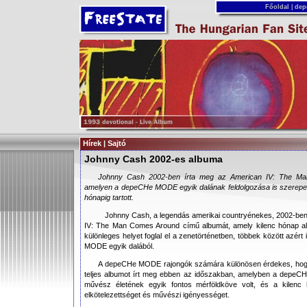
Főoldal
|
dep
Hírek | Sajtó
Johnny Cash 2002-es albuma
Johnny Cash 2002-ben írta meg az American IV: The Ma
amelyen a depeCHe MODE egyik dalának feldolgozása is szerepel
hónapig tartott.
Johnny Cash, a legendás amerikai countryénekes, 2002-ben 
IV: The Man Comes Around című albumát, amely kilenc hónap ala
különleges helyet foglal el a zenetörténetben, többek között azért
MODE egyik dalából.
A depeCHe MODE rajongók számára különösen érdekes, hogy
teljes albumot írt meg ebben az időszakban, amelyben a depeC
művész életének egyik fontos mérföldköve volt, és a kilenc 
elkötelezettséget és művészi igényességet.