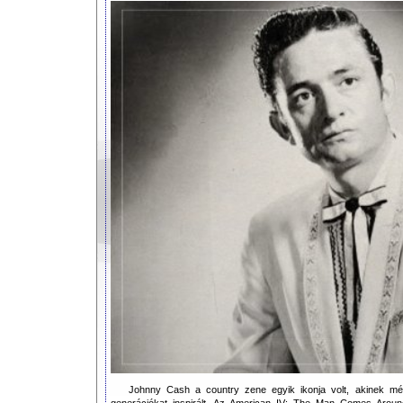
Johnny Cash a country zene egyik ikonja volt, akinek mé
generációkat inspirált. Az American IV: The Man Comes Arou