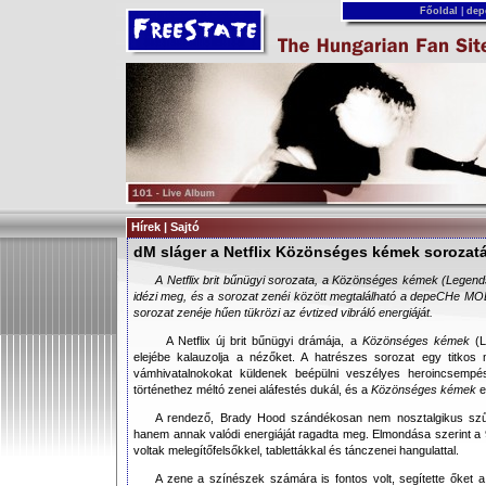
Főoldal
|
dep
Hírek | Sajtó
dM sláger a Netflix Közönséges kémek sorozat
A Netflix brit bűnügyi sorozata, a Közönséges kémek (Legend
idézi meg, és a sorozat zenéi között megtalálható a depeCHe MOD
sorozat zenéje hűen tükrözi az évtized vibráló energiáját.
A Netflix új brit bűnügyi drámája, a
Közönséges kémek
(L
elejébe kalauzolja a nézőket. A hatrészes sorozat egy titkos
vámhivatalnokokat küldenek beépülni veszélyes heroincsemp
történethez méltó zenei aláfestés dukál, és a
Közönséges kémek
e
A rendező, Brady Hood szándékosan nem nosztalgikus szűrő
hanem annak valódi energiáját ragadta meg. Elmondása szerint a 
voltak melegítőfelsőkkel, tablettákkal és tánczenei hangulattal.
A zene a színészek számára is fontos volt, segítette őket 