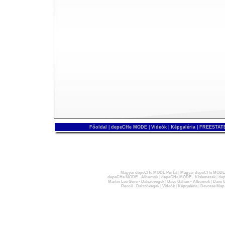
Főoldal
|
depeCHe MODE
|
Videók
|
Képgaléria
|
FREESTATE
Magyar depeCHe MODE Portál
|
Magyar depeCHe MODE 
depeCHe MODE - Albumok
|
depeCHe MODE - Kislemezek
|
dep
Martin Lee Gore - Dalszövegek
|
Dave Gahan - Albumok
|
Dave G
Recoil - Dalszövegek
|
Videók
|
Képgaléria
|
Devotee Map