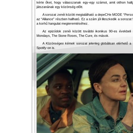
kérte őket, hogy válasszanak egy-egy számot, amit otthon hall
játszanának egy közönség előtt.
A sorozat zenéi között megtalálható a depeCHe MODE “Persona
az “Alliance” részben hallható. Ez a szám jól illeszkedik a soroza
a korhű hangulat megteremtéséhez.
Az epizódok zenéi között további ikonikus 90-es évekbeli
Mondays, The Stone Roses, The Cure, és mások.
A
Közönséges kémek
sorozat jelenleg globálisan elérhető a 
Spotify-on is.