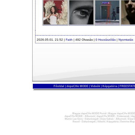
2026.05.01. 21:52 |
Faith
| 492 Olvasás |
0 Hozzászólás
|
Nyomtatás
Főoldal
|
depeCHe MODE
|
Videók
|
Képgaléria
|
FREESTATE
Magyar depeCHe MODE Portál
|
Magyar depeCHe MODE 
depeCHe MODE - Albumok
|
depeCHe MODE - Kislemezek
|
dep
Martin Lee Gore - Dalszövegek
|
Dave Gahan - Albumok
|
Dave G
Recoil - Dalszövegek
|
Videók
|
Képgaléria
|
Devotee Map