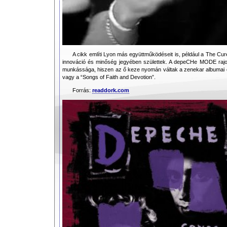
A cikk említi Lyon más együttműködéseit is, például a The Cure
innováció és minőség jegyében születtek. A depeCHe MODE raj
munkássága, hiszen az ő keze nyomán váltak a zenekar albumai ol
vagy a “Songs of Faith and Devotion”.
Forrás:
readdork.com