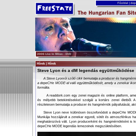
Főoldal
|
dep
Hírek | Hírek
Steve Lyon és a dM legendás együttműködése
A Steve Lyonról szóló cikk bemutatja a producer és hangmér
a depeCHe MODE-al való együttműködését, amely a zenekar ikon
formálta.
A readdork.com egy zenei magazin és online platform, amely 
és mélyebb betekintésekkel szolgál a kortárs zenei életből. 
részletesen bemutatja a producer és hangmérnök pályafutását, aki
Steve Lyon neve különösen összefonódott a depeCHe MODE-al
Munkája hozzájárult a zenekar egyedi, sötét és atmoszférikus 
meghatározóvá vált. Lyon producerként és hangmérnökként is köz
depeCHe MODE legendás lemezeinek megszületésében.