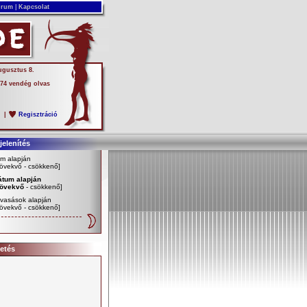
rum
|
Kapcsolat
ugusztus 8.
 74 vendég olvas
s
|
Regisztráció
elenítés
m alapján
övekvő
-
csökkenő
]
átum alapján
övekvő
-
csökkenő
]
vasások alapján
övekvő
-
csökkenő
]
etés