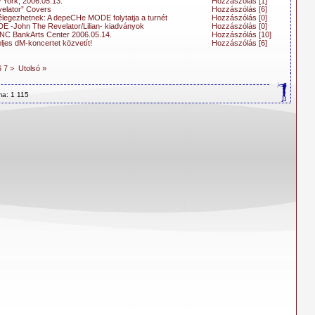
York, 2006.05.13.
Hozzászólás [1]
elator” Covers
Hozzászólás [6]
lélegezhetnek: A depeCHe MODE folytatja a turnét
Hozzászólás [0]
 -John The Revelator/Lilian- kiadványok
Hozzászólás [0]
NC BankArts Center 2006.05.14.
Hozzászólás [10]
ljes dM-koncertet közvetít!
Hozzászólás [6]
6
7
>
Utolsó »
ma: 1 115