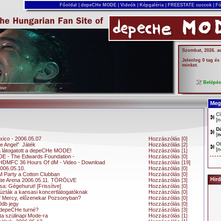
Főoldal
|
depeCHe MODE
|
Videók
|
Képgaléria
|
FREESTATE cuccok
|
Fó
Szombat, 2026. a
Jelenleg 0 tag és
minket.
Belépé
Megj
Cí
[
n
D
[
n
xico - 2006.05.07
Hozzászólás [0]
Ol
e Angel” Játék
Hozzászólás [2]
[
n
 látogatott a depeCHe MODE!
Hozzászólás [1]
 - The Edwards Foundation -
Hozzászólás [0]
THDMFC 36 Hours Of dM - Video - Download
Hozzászólás [19]
2006.05.10.
Hozzászólás [0]
M Party a Cotton Clubban
Hozzászólás [0]
Hird
tate Arena 2006.05.11. TÖRÖLVE
Hozzászólás [3]
a: Gégehurut! [Frissítve]
Hozzászólás [0]
húzták a kansasi koncertlátogatóknak
Hozzászólás [0]
f Mercy, előzenekar Pozsonyban?
Hozzászólás [0]
0db jegy
Hozzászólás [0]
 depeCHe turné?
Hozzászólás [3]
ta szülinapi Mode-ra
Hozzászólás [1]