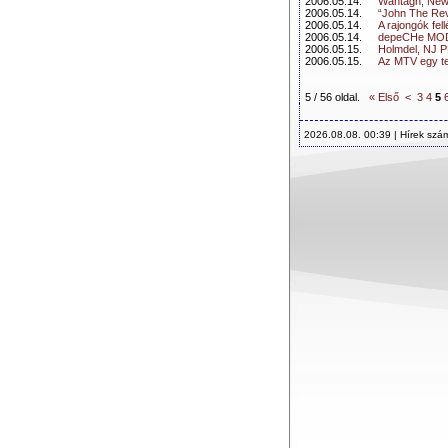
2006.05.14.
Wantagh, New 
2006.05.14.
“John The Rev
2006.05.14.
A rajongók fel
2006.05.14.
depeCHe MODE
2006.05.15.
Holmdel, NJ P
2006.05.15.
Az MTV egy te
5 / 56 oldal.
« Első
<
3
4
5
2026.08.08. 00:39 | Hírek szá