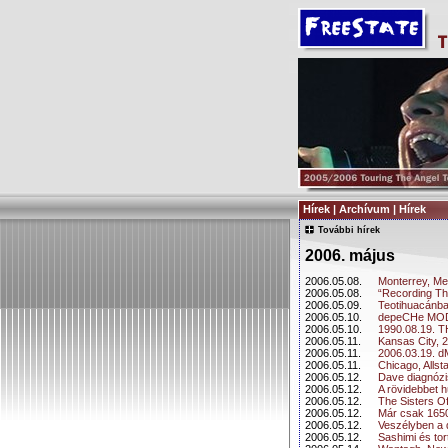
Hírek | Archívum | Hírek
További hírek
2006. május
2006.05.08.
Monterrey, Me
2006.05.08.
“Recording Th
2006.05.09.
Teotihuacánba
2006.05.10.
depeCHe MODE
2006.05.10.
1990.08.19. 
2006.05.11.
Kansas City, 
2006.05.11.
2006.03.19. d
2006.05.11.
Chicago, Alls
2006.05.12.
Dave diagnózis
2006.05.12.
A rövidebbet 
2006.05.12.
The Sisters O
2006.05.12.
Már csak 165
2006.05.12.
Veszélyben a
2006.05.12.
Sashimi és tor