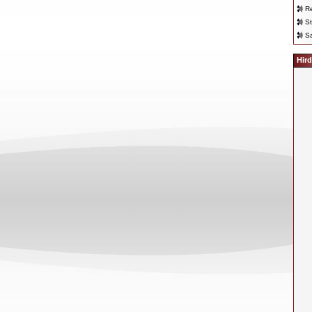
Re
St
Sa
Hird