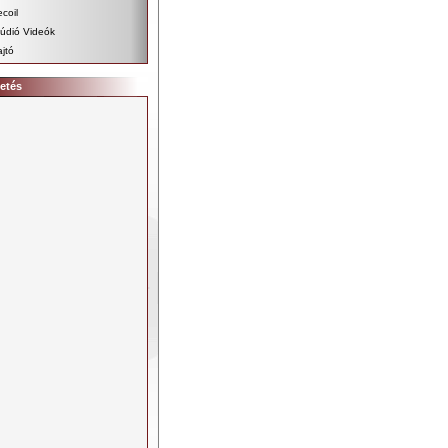
coil
údió Videók
jtó
etés