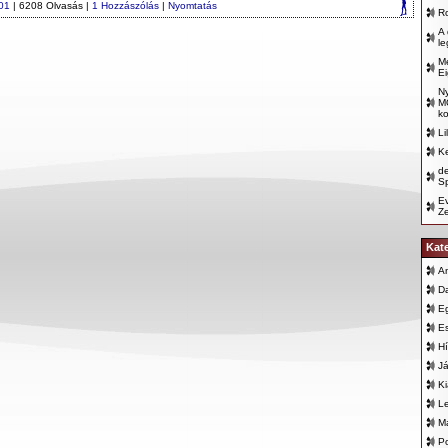
01
| 6208 Olvasás |
1 Hozzászólás
|
Nyomtatás
R
A
le
Me
Ei
N
M
ko
Li
Ke
d
Sp
E
Z
Kat
An
D
E
E
Hí
Já
K
L
Ma
Po