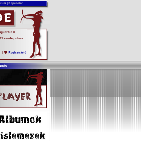
rum
|
Kapcsolat
ugusztus 8.
 27 vendég olvas
s
|
Regisztráció
etés