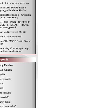
oute 66 bélyeggyűjtemény
 depeCHe MODE Essex
gnagyobb eladói között
glepetésvendég - Christian
gner - 101 Hang
yerj 101 HANG - DEPECHE
ODE - SPECIAL TRIBUTE
ncertjegyeket!
lian vs Never Let Me Go
resd a szellemeket!
epeCHe MODE Spirit, Global
irit
verything Counts egy Lego
enekar előadásában
egóriák
dy Fletcher
ave Gahan
gyéb
semények
rek
ték
iadványok
emezinfó
rtin Gore
rtál információ