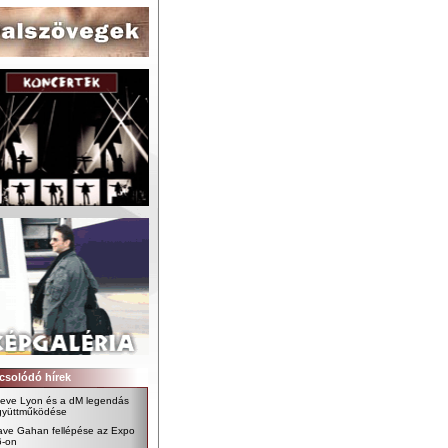
csolódó hírek
teve Lyon és a dM legendás
gyüttműködése
ave Gahan fellépése az Expo
6-on