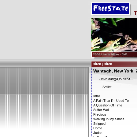
Hírek | Hírek
Wantagh, New York, 
Dave hangja jól szólt…
Setlist:
Intro
A Pain That I’m Used To
A Question Of Time
Suffer Well
Precious
Walking In My Shoes
Stripped
Home
Judas