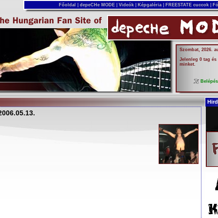
Főoldal
|
depeCHe MODE
|
Videók
|
Képgaléria
|
FREESTATE cuccok
|
Fó
Szombat, 2026. a
Jelenleg 0 tag és
minket.
Belépé
Hird
2006.05.13.