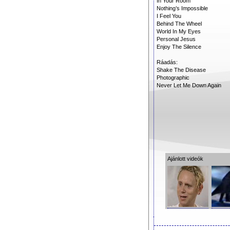
In Your Room
Nothing’s Impossible
I Feel You
Behind The Wheel
World In My Eyes
Personal Jesus
Enjoy The Silence
Ráadás:
Shake The Disease
Photographic
Never Let Me Down Again
Ajánlott videók