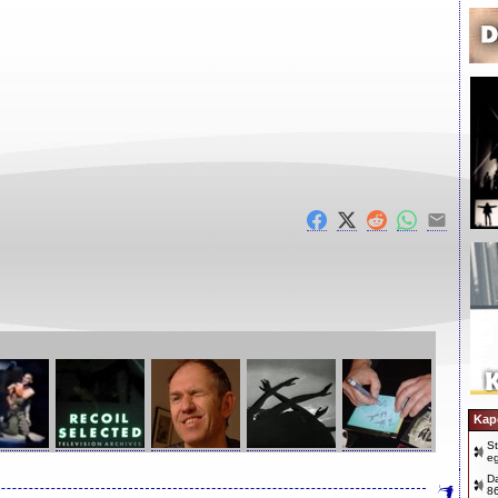
Kap
S
e
D
8