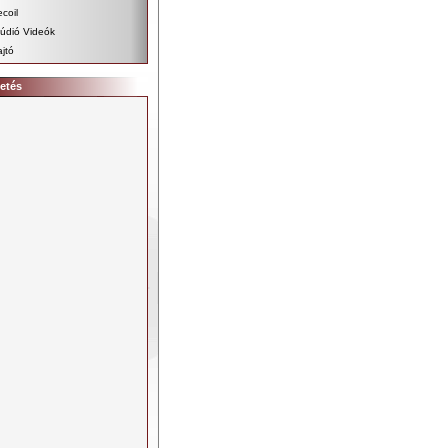
coil
údió Videók
jtó
etés