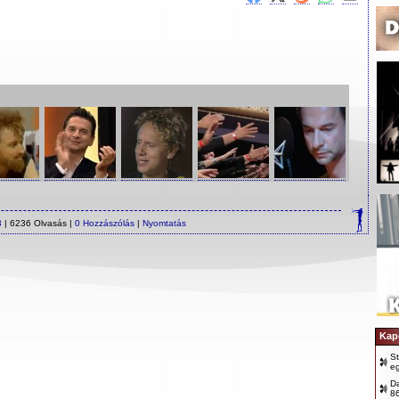
3
| 6236 Olvasás |
0 Hozzászólás
|
Nyomtatás
Kap
S
e
D
8