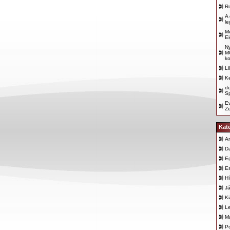
R
A
le
Me
Ei
N
M
ko
Li
Ke
d
Sp
E
Z
Kat
An
D
E
E
Hí
Já
K
L
Ma
Po