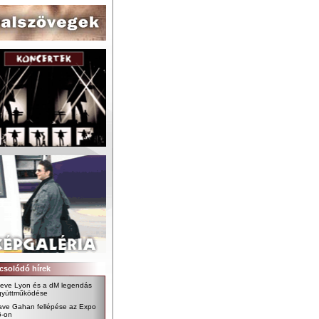
csolódó hírek
teve Lyon és a dM legendás
gyüttműködése
ave Gahan fellépése az Expo
6-on