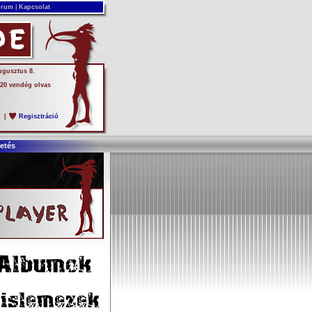
rum
|
Kapcsolat
ugusztus 8.
 20 vendég olvas
s
|
Regisztráció
etés