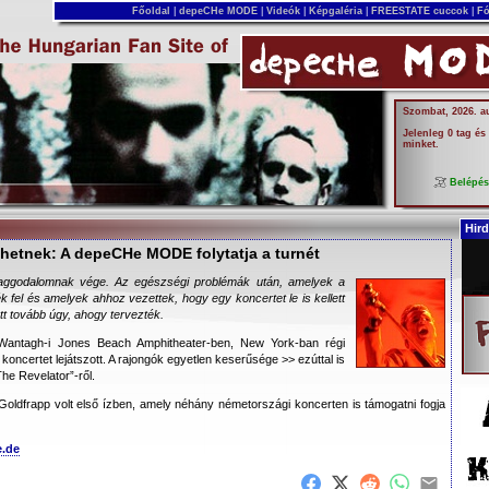
Főoldal
|
depeCHe MODE
|
Videók
|
Képgaléria
|
FREESTATE cuccok
|
Fó
Szombat, 2026. a
Jelenleg 0 tag és
minket.
Belépé
Hird
zhetnek: A depeCHe MODE folytatja a turnét
ggodalomnak vége. Az egészségi problémák után, amelyek a
k fel és amelyek ahhoz vezettek, hogy egy koncertet le is kellett
tt tovább úgy, ahogy tervezték.
antagh-i Jones Beach Amphitheater-ben, New York-ban régi
 koncertet lejátszott. A rajongók egyetlen keserűsége >> ezúttal is
The Revelator”-ről.
oldfrapp volt első ízben, amely néhány németországi koncerten is támogatni fogja
.de