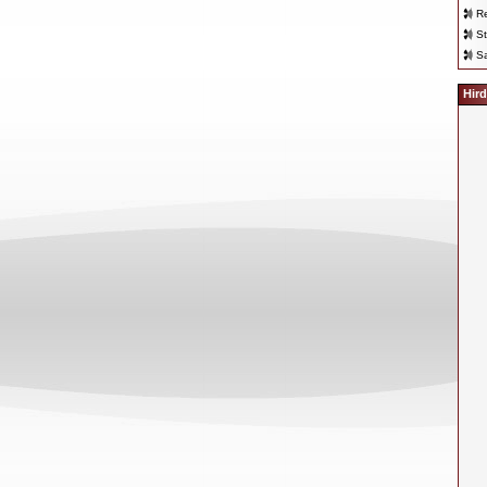
Re
St
Sa
Hird