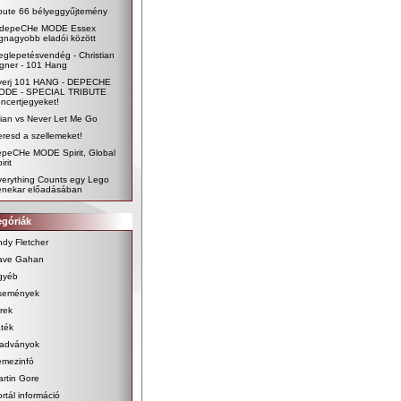
oute 66 bélyeggyűjtemény
 depeCHe MODE Essex
gnagyobb eladói között
glepetésvendég - Christian
gner - 101 Hang
yerj 101 HANG - DEPECHE
ODE - SPECIAL TRIBUTE
ncertjegyeket!
lian vs Never Let Me Go
resd a szellemeket!
epeCHe MODE Spirit, Global
irit
verything Counts egy Lego
enekar előadásában
egóriák
dy Fletcher
ave Gahan
gyéb
semények
rek
ték
iadványok
emezinfó
rtin Gore
rtál információ