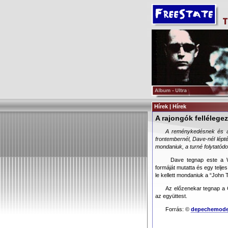
Hírek | Hírek
A rajongók fellélege
A reménykedésnek és a
frontembernél, Dave-nél lépté
mondaniuk, a turné folytatódo
Dave tegnap este a W
formáját mutatta és egy teljes
le kellett mondaniuk a “John 
Az előzenekar tegnap a G
az együttest.
Forrás: ©
depechemode