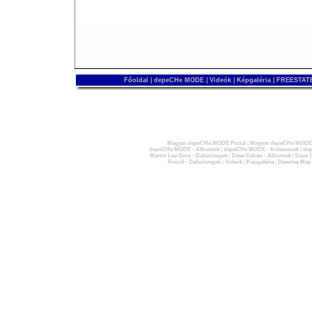
Főoldal
|
depeCHe MODE
|
Videók
|
Képgaléria
|
FREESTATE
Magyar depeCHe MODE Portál
|
Magyar depeCHe MODE 
depeCHe MODE - Albumok
|
depeCHe MODE - Kislemezek
|
dep
Martin Lee Gore - Dalszövegek
|
Dave Gahan - Albumok
|
Dave G
Recoil - Dalszövegek
|
Videók
|
Képgaléria
|
Devotee Map