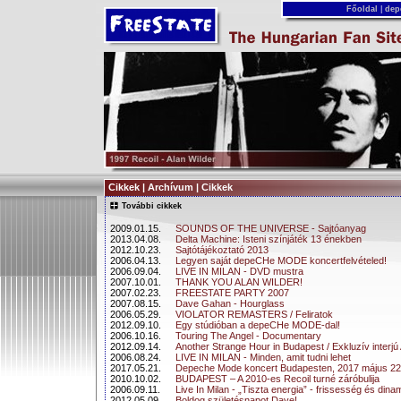
Főoldal
|
dep
Cikkek | Archívum | Cikkek
További cikkek
2009.01.15.
SOUNDS OF THE UNIVERSE - Sajtóanyag
2013.04.08.
Delta Machine: Isteni színjáték 13 énekben
2012.10.23.
Sajtótájékoztató 2013
2006.04.13.
Legyen saját depeCHe MODE koncertfelvételed!
2006.09.04.
LIVE IN MILAN - DVD mustra
2007.10.01.
THANK YOU ALAN WILDER!
2007.02.23.
FREESTATE PARTY 2007
2007.08.15.
Dave Gahan - Hourglass
2006.05.29.
VIOLATOR REMASTERS / Feliratok
2012.09.10.
Egy stúdióban a depeCHe MODE-dal!
2006.10.16.
Touring The Angel - Documentary
2012.09.14.
Another Strange Hour in Budapest / Exkluzív interjú 
2006.08.24.
LIVE IN MILAN - Minden, amit tudni lehet
2017.05.21.
Depeche Mode koncert Budapesten, 2017 május 22
2010.10.02.
BUDAPEST – A 2010-es Recoil turné záróbulija
2006.09.11.
Live In Milan - „Tiszta energia” - frissesség és dina
2012.05.09.
Boldog születésnapot Dave!