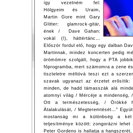
így vezetném fel:
Hölgyeim és Uraim,
Martin Gore mint Gary
Glitter: glamrock-gitár,
ének / Dave Gahan:
vokál (!), háttértánc…
Először fordul elő, hogy egy dalban Da
Martinnak, mindez koncerten pedig m
örömömre szolgált, hogy a PTA jobbik 
főprogramba, mert számomra a zene és
tiszteletre méltóvá teszi ezt a szerz
szavak ugyanazt az érzetet erősítik:
minden, de hadd támasszák alá minde
atomnyi világ / Mércéje a mindenség, 
Ott a természetesség, / Örökké h
Átalakulását, / Megteremtését…” Egyútt
mostanság mi a különbség a két 
teljesítménye között: zongorázni lehe
Peter Gordeno is hallatja a hangszerét,