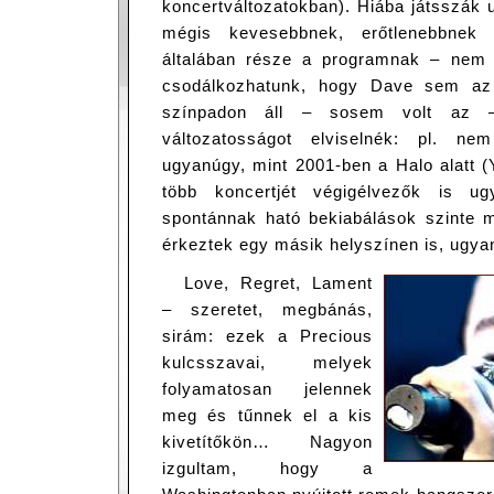
koncertváltozatokban). Hiába játsszák 
mégis kevesebbnek, erőtlenebbnek
általában része a programnak – nem
csodálkozhatunk, hogy Dave sem az 
színpadon áll – sosem volt az 
változatosságot elviselnék: pl. n
ugyanúgy, mint 2001-ben a Halo alatt (Ye
több koncertjét végigélvezők is ug
spontánnak ható bekiabálások szinte 
érkeztek egy másik helyszínen is, ug
Love, Regret, Lament
– szeretet, megbánás,
sirám: ezek a Precious
kulcsszavai, melyek
folyamatosan jelennek
meg és tűnnek el a kis
kivetítőkön… Nagyon
izgultam, hogy a