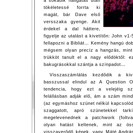
a sokadik hallgatás után
tökéletessé forrta ki
magát, bár Dave első
versszaka gyenge. Akit
érdekel a dal háttere,
figyelje az utalást a kivetítőn: John v1
fellapozni a Bibliát… Kemény hangú dob 
mégsem olyan precíz a hangzás, mint
trükköt tanult el a nagy elődöktől: e
bakugrásokkal szántja a színpadot…
Visszaszámlálás kezdődik a kive
basszussal elindul az A Question O
tendencia, hogy ezt a velejéig szi
felállásban adják elő, ám a szám minde
(az egymáshoz szünet nélkül kapcsolódó
szaggatott, apró szünetekkel tarkí
megelevenednek a patchwork (foltva
olyan hatást keltenek, mint az öss
visszaverődő képek, vagy Máté András