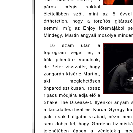
páros mégis sokkal
élettelibben szól, mint az 5 évvel
érthetetlen, hogy a torzítós gitársz
semmi, míg az Enjoy főtémájából pe
Mindegy, Martin angyali mosolya minden
16 szám után a
főprogram véget ér, a
fiúk pihenőre vonulnak,
de Peter visszatér, hogy
zongorán kísérje Martint,
aki meglehetősen
önparodisztikusan, rossz
ripacs módjára adja elő a
Shake The Disease-t. Ilyenkor anyám s
a táncdalfesztivál és Korda György k
palit csak hallgatni szabad, nézni ne
sem dobja fel, hogy Gordeno fizimiská
jelenétében éppen a végletekig meg