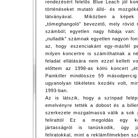
rendezésért felelős Blue Leach jól ko
történéseket mutató álló- és mozgó
látványával. Miközben a képek 
„tömeghangoló” bevezető, mely rövid r
számból; egyetlen nagy hibája van:
„nulladik” számnak egyetlen nagyon fon
az, hogy eszenciakánt egy-másfél per
milyen koncertre is számíthatnak a né
feladat ellátására nem ezzel kellett vo
előttem az 1998-as kölni koncert „ét
Painkiller mindössze 59 másodpercig c
ugyanolyan tökéletes kezdés volt, m
1993-ban.
Az is látszik, hogy a színpad felép
emelvényre tették a dobost és a bille
szerkezete mozgalmassá válik a sok 
felirattól Ez a megoldás egy kev
jártasságról is tanúskodik, úgy já
feliratokkal, mint a reklámfilmekben s