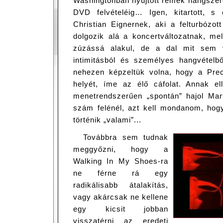
Washingtonban nyújtott remek hangszerel
DVD felvételéig… Igen, kitartott, s
Christian Eignernek, aki a felturbózot
dolgozik alá a koncertváltozatnak, m
zúzássá alakul, de a dal mit sem v
intimitásból és személyes hangvételbő
nehezen képzeltük volna, hogy a Prec
helyét, íme az élő cáfolat. Annak e
menetrendszerűen „spontán” hajol Marti
szám felénél, azt kell mondanom, hogy
történik „valami”...
Továbbra sem tudnak
meggyőzni, hogy a
Walking In My Shoes-ra
ne férne rá egy
radikálisabb átalakítás,
vagy akárcsak ne kellene
egy kicsit jobban
visszatérni az eredeti