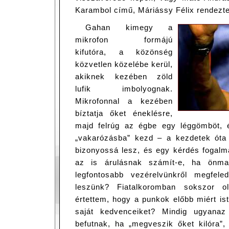
Karambol című, Máriássy Félix rendezte
Gahan kimegy a
mikrofon formájú
kifutóra, a közönség
közvetlen közelébe kerül,
akiknek kezében zöld
lufik imbolyognak.
Mikrofonnal a kezében
bíztatja őket éneklésre,
majd felrúg az égbe egy léggömböt, 
„vakarózásba” kezd – a kezdetek óta 
bizonyossá lesz, és egy kérdés fogal
az is árulásnak számít-e, ha önma
legfontosabb vezérelvünkről megfele
leszünk? Fiatalkoromban sokszor 
értettem, hogy a punkok előbb miért ist
saját kedvenceiket? Mindig ugyanaz
befutnak, ha „megveszik őket kilóra”,