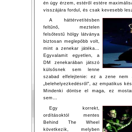
én úgy érzem, estéről estére maximálisa
visszájára fordul, és csak kevesebb le
A háttérvetítésben
feltűnő, meztelen
felsőtestű hölgy látványa
biztosan meglepőbb volt,
mint a zenekar játéka…
Egyvalamit egyetlen, a
DM zenekarában játszó
külsősnek sem lenne
szabad elfelejtenie: ez a zene nem 
„belehelyezkedésről”, az empatikus kés
Mindenki döntse el maga, ez mosta
sem…
Egy korrekt,
ordításoktól mentes
Behind The Wheel
következik, melyben