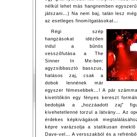
nélkül lehet más hangnemben egyszerűe
játszani…) Na nem baj, talán lesz még
az esetleges finomítgatásokat…
Régi szép
hangzásokat idézően
indul a bűnös
vesszőfutása a The
Sinner In Me-ben:
agyzsibbasztó basszus,
hatásos zaj, csak a
dobok lennének már
egyszer fémesebbek…! A pár számmal 
kivetítőkön egy fényes kereszt formál
bedobják a „hozzáadott zaj” figu
kivehetetlenné torzul a látvány… Az o
érdekes képkivágások megtalálásáho
képre varázsolja a statikusan énekl
Dave-vel… A versszakból és a refrénből