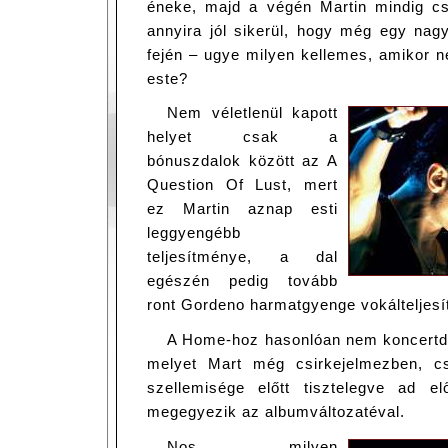
éneke, majd a végén Martin mindig cs
annyira jól sikerül, hogy még egy nag
fején – ugye milyen kellemes, amikor 
este?
Nem véletlenül kapott
helyet csak a
bónuszdalok között az A
Question Of Lust, mert
ez Martin aznap esti
leggyengébb
teljesítménye, a dal
egészén pedig tovább
ront Gordeno harmatgyenge vokálteljes
A Home-hoz hasonlóan nem koncertd
melyet Mart még csirkejelmezben, csil
szellemisége előtt tisztelegve ad e
megegyezik az albumváltozatéval.
Nos, milyen