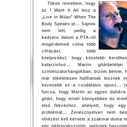
Titkon reméltem, hogy
az I Want It All lesz a
„Live In Milan” When The
Body Speaks-je… Sajnos
nem lett, pedig a
kedvenc dalom a PTA-ról
megérdemelt volna több
cifrázást, több
kiteljesítést, hogy közelebb kerül
katarzishoz… Martin gitárbetétje
szintetizátorhangokban; bízom benne, h
már tökéletesen hallhatóak lesznek m
kevesebb ez a csodálatos opusz… (e
furcsa, hogy Martin az egyes dalokra 
gitárt, hogy minél könnyebben és miné
első fekvéshez, ahelyett, hogy e
problémát… Zenésznyelven nem besz
elnézést kell kérnem a szakmai duma m
egy gitárnyakszorító, melynek használ