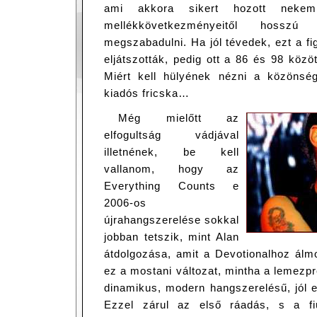
ami akkora sikert hozott neke
mellékkövetkezményeitől hossz
megszabadulni. Ha jól tévedek, ezt a fig
eljátszották, pedig ott a 86 és 98 közöt
Miért kell hülyének nézni a közönség
kiadós fricska…
Még mielőtt az
elfogultság vádjával
illetnének, be kell
vallanom, hogy az
Everything Counts e
2006-os
újrahangszerelése sokkal
jobban tetszik, mint Alan
átdolgozása, amit a Devotionalhoz álm
ez a mostani változat, mintha a lemezpré
dinamikus, modern hangszerelésű, jól e
Ezzel zárul az első ráadás, s a fi