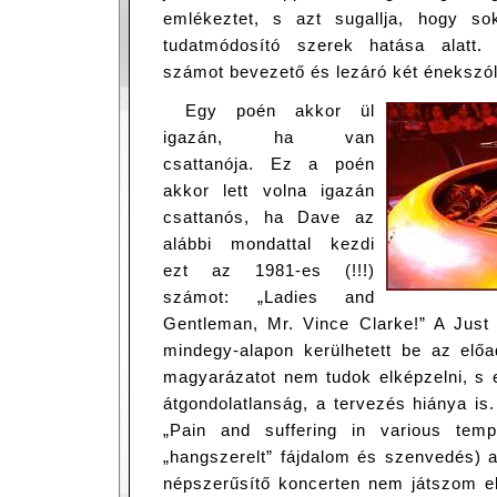
emlékeztet, s azt sugallja, hogy so
tudatmódosító szerek hatása alatt.
számot bevezető és lezáró két éneksz
Egy poén akkor ül
igazán, ha van
csattanója. Ez a poén
akkor lett volna igazán
csattanós, ha Dave az
alábbi mondattal kezdi
ezt az 1981-es (!!!)
számot: „Ladies and
Gentleman, Mr. Vince Clarke!” A Jus
mindegy-alapon kerülhetett be az el
magyarázatot nem tudok elképzelni, s eg
átgondolatlanság, a tervezés hiánya is
„Pain and suffering in various tem
„hangszerelt” fájdalom és szenvedés) 
népszerűsítő koncerten nem játszom el