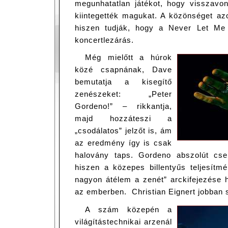
megunhatatlan játékot, hogy visszavon
kiintegették magukat. A közönséget az
hiszen tudják, hogy a Never Let Me
koncertlezárás.
Még mielőtt a húrok
közé csapnának, Dave
bemutatja a kisegítő
zenészeket: „Peter
Gordeno!” – rikkantja,
majd hozzáteszi a
„csodálatos” jelzőt is, ám
az eredmény így is csak
halovány taps. Gordeno abszolút cse
hiszen a közepes billentyűs teljesítm
nagyon átélem a zenét” arckifejezése 
az emberben. Christian Eignert jobban
A szám közepén a
világítástechnikai arzenál