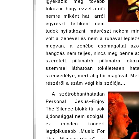
igyekszik még tovább
fokozni, hogy ezzel a női
nemre miként hat, arról
egyrészt férfiként nem
tudok nyilatkozni, másrészt nekem min
volt a zenével és nem a ruhával leplezet
megvan, a zenébe csomagoltat azo
hangzás nem teljes, nincs meg benne a
szeretett, pillanatról pillanatra fok
szemmel láthatóan tökéletesen hata
szenvedélye, mert alig bír magával. Mell
részéről a szám végi kis szólója…
A szétrobbanthatatlan
Personal Jesus–Enjoy
The Silence-blokk túl sok
újdonsággal nem szolgál,
ez minden koncert
legtipikusabb „Music For
The Masses-része”, a