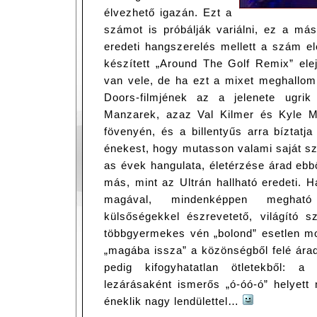
élvezhető igazán. Ezt a
számot is próbálják variálni, ez a más
eredeti hangszerelés mellett a szám ele
készített „Around The Golf Remix” ele
van vele, de ha ezt a mixet meghallom
Doors-filmjének az a jelenete ugri
Manzarek, azaz Val Kilmer és Kyle M
fövenyén, és a billentyűs arra bíztatj
énekest, hogy mutasson valami saját s
as évek hangulata, életérzése árad ebből
más, mint az Ultrán hallható eredeti. 
magával, mindenképpen meghat
külsőségekkel észrevetető, világító s
többgyermekes vén „bolond” esetlen mo
„magába issza” a közönségből felé ára
pedig kifogyhatatlan ötletekből: 
lezárásaként ismerős „ó-óó-ó” helyett
éneklik nagy lendülettel…