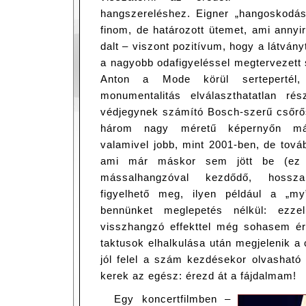
hangszereléshez. Eigner „hangoskodá
finom, de határozott ütemet, ami annyi
dalt – viszont pozitívum, hogy a látványt
a nagyobb odafigyeléssel megtervezett
Anton a Mode körül sertepertél,
monumentalitás elválaszthatatlan r
védjegynek számító Bosch-szerű csőrős
három nagy méretű képernyőn m
valamivel jobb, mint 2001-ben, de tovább
ami már máskor sem jött be (ez 
mássalhangzóval kezdődő, hossza
figyelhető meg, ilyen például a „m
bennünket meglepetés nélkül: ezze
visszhangzó effekttel még sohasem ért
taktusok elhalkulása után megjelenik a ci
jól felel a szám kezdésekor olvasható 
kerek az egész: érezd át a fájdalmam!
Egy koncertfilmben –