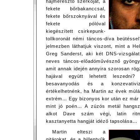
hajmeresztő szerkóját, a
fekete bőrbakanccsal,
fekete bőrszoknyával és
fekete pólóval
kiegészített csirkepunk-
tollkoronát némi táncos-díva beütésse
jelmezben láthatjuk viszont, mint a He
Greg Sanderst, aki két DNS-vizsgála
neves táncos-előadóművésznő gyöngyso
amit annak idején annyira szorosan rög
hajával együtt lehetett leszedn
besavanyodás és a konzevativizm
értékelhetnénk, ha Martin az évek múl
extrém… Egy bizonyos kor után ez már 
mint jó poén… A zúzós metál hangsze
alkot Dave szám végi, latin rit
kasztanyetta hangját idéző tapsolása…
Martin elteszi a
gitárokat, és a billentyűk