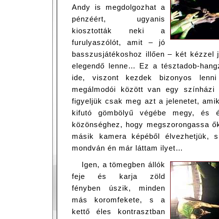
Andy is megdolgozhat a
pénzéért, ugyanis
kiosztották neki a
furulyaszólót, amit – jó
basszusjátékoshoz illően – két kézzel 
elegendő lenne… Ez a tésztadob-hang
ide, viszont kezdek bizonyos lenn
megálmodói között van egy színházi 
figyeljük csak meg azt a jelenetet, am
kifutó gömbölyű végébe megy, és é
közönséghez, hogy megszorongassa őket
másik kamera képéből élvezhetjük, 
mondván én már láttam ilyet…
Igen, a tömegben állók
feje és karja zöld
fényben úszik, minden
más koromfekete, s a
kettő éles kontrasztban