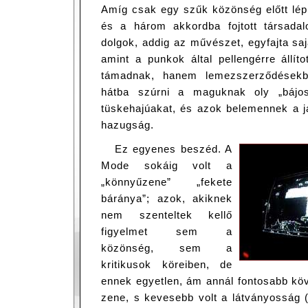
Amíg csak egy szűk közönség előtt lépn
és a három akkordba fojtott társadal
dolgok, addig az művészet, egyfajta s
amint a punkok által pellengérre állít
támadnak, hanem lemezszerződésekbe
hátba szúrni a maguknak oly „bájos
tüskehajúakat, és azok belemennek a j
hazugság.
Ez egyenes beszéd. A
Mode sokáig volt a
„könnyűzene” „fekete
báránya”; azok, akiknek
nem szenteltek kellő
figyelmet sem a
közönség, sem a
kritikusok köreiben, de
ennek egyetlen, ám annál fontosabb köv
zene, s kevesebb volt a látványosság 