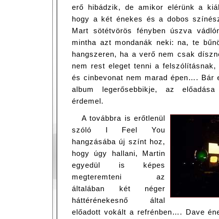
erő hibádzik, de amikor elérünk a kiál
hogy a két énekes és a dobos színés
Mart sötétvörös fényben úszva vádlón 
mintha azt mondanák neki: na, te bűn
hangszeren, ha a verő nem csak díszn
nem rest eleget tenni a felszólításnak,
és cinbevonat nem marad épen…. Bár 
album legerősebbikje, az előadása
érdemel.
A továbbra is erőtlenül
szóló I Feel You
hangzásába új színt hoz,
hogy úgy hallani, Martin
egyedül is képes
megteremteni az
általában két néger
háttérénekesnő által
előadott vokált a refrénben…. Dave ének