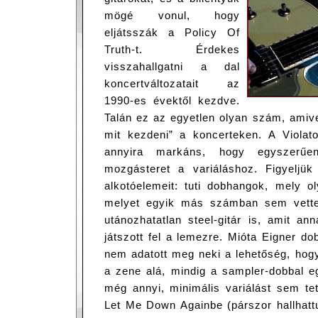
mögé vonul, hogy
eljátsszák a Policy Of
Truth-t. Érdekes
visszahallgatni a dal
koncertváltozatait az
1990-es évektől kezdve.
Talán ez az egyetlen olyan szám, amiv
mit kezdeni” a koncerteken. A Violato
annyira markáns, hogy egyszerű
mozgásteret a variáláshoz. Figyeljü
alkotóelemeit: tuti dobhangok, mely o
melyet egyik más számban sem vettek
utánozhatatlan steel-gitár is, amit a
játszott fel a lemezre. Mióta Eigner d
nem adatott meg neki a lehetőség, hogy
a zene alá, mindig a sampler-dobbal e
még annyi, minimális variálást sem tet
Let Me Down Againbe (párszor hallhatt