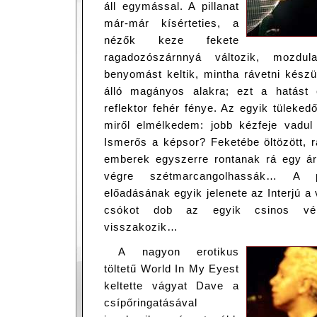
áll egymással. A pillanat
már-már kísérteties, a
nézők keze fekete
ragadozószárnnyá változik, mozdu
benyomást keltik, mintha rávetni kész
álló magányos alakra; ezt a hatást 
reflektor fehér fénye. Az egyik tüleked
miről elmélkedem: jobb kézfeje vadu
Ismerős a képsor? Feketébe öltözött, 
emberek egyszerre rontanak rá egy árt
végre szétmarcangolhassák… A p
előadásának egyik jelenete az Interjú a
csókot dob az egyik csinos vér
visszakozik…
A nagyon erotikus
töltetű World In My Eyest
keltette vágyat Dave a
csípőringatásával