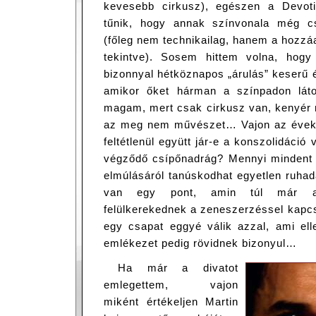
kevesebb cirkusz), egészen a Devoti
tűnik, hogy annak színvonala még c
(főleg nem technikailag, hanem a hozzá
tekintve). Sosem hittem volna, hog
bizonnyal hétköznapos „árulás” keserű é
amikor őket hárman a színpadon lá
magam, mert csak cirkusz van, kenyér n
az meg nem művészet… Vajon az évek
feltétlenül együtt jár-e a konszolidáció 
végződő csípőnadrág? Mennyi mindent 
elmúlásáról tanúskodhat egyetlen ruha
van egy pont, amin túl már az
felülkerekednek a zeneszerzéssel kapc
egy csapat eggyé válik azzal, ami ell
emlékezet pedig rövidnek bizonyul…
Ha már a divatot
emlegettem, vajon
miként értékeljen Martin