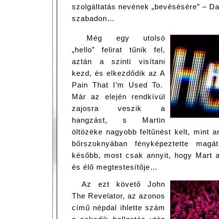
szolgáltatás nevének „bevésésére” – Da
szabadon…
Még egy utolsó
„hello” felirat tűnik fel,
aztán a szinti visítani
kezd, és elkezdődik az A
Pain That I’m Used To.
Már az elején rendkívül
zajosra veszik a
hangzást, s Martin
öltözéke nagyobb feltűnést kelt, mint 
bőrszoknyában fényképeztette magát
később, most csak annyit, hogy Mart a 
és élő megtestesítője…
Az ezt követő John
The Revelator, az azonos
című népdal ihlette szám