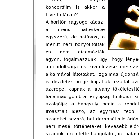
koncertfilm is akkor a
Live In Milan?
A borítón ragyogó káosz,
a menü háttérképe
egyszerű, de hatásos, a
menüt nem bonyolították
és nem cicomázták
agyon, fogalmazzunk úgy, hogy lényeg
átgondoltsága és kivitelezése messze 
alkalmával látottakat. Izgalmas újdonsá
is díszletek mögé bújtatták, ezáltal a
szerepet kapnak a látvány tökéletesít
hatalmas gömb a fényújság funkción kív
szolgálja; a hangsúly pedig a rendetl
íróasztalt idéző, az egymást fedő
szögeket bezáró, hat darabból álló óriás
nem mesél történeteket, kevesebb előre
számok teremtette hangulatot, de hatás