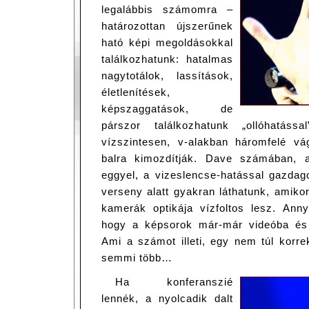
legalábbis számomra –
határozottan újszerűnek
ható képi megoldásokkal
találkozhatunk: hatalmas
nagytotálok, lassítások,
életlenítések,
képszaggatások, de
párszor találkozhatunk „ollóhatás
vízszintesen, v-alakban háromfelé v
balra kimozdítják. Dave számában, 
eggyel, a vizeslencse-hatással gazdag
verseny alatt gyakran láthatunk, amiko
kamerák optikája vízfoltos lesz. Anny
hogy a képsorok már-már videóba és 
Ami a számot illeti, egy nem túl korre
semmi több…
Ha konferanszié
lennék, a nyolcadik dalt