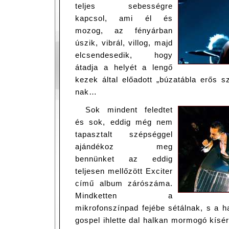
teljes sebességre
kapcsol, ami él és
mozog, az fényárban
úszik, vibrál, villog, majd
elcsendesedik, hogy
átadja a helyét a lengő
kezek által előadott „búzatábla erős 
nak…
Sok mindent feledtet
és sok, eddig még nem
tapasztalt szépséggel
ajándékoz meg
bennünket az eddig
teljesen mellőzött Exciter
című album zárószáma.
Mindketten a
mikrofonszínpad fejébe sétálnak, s a h
gospel ihlette dal halkan mormogó kísér