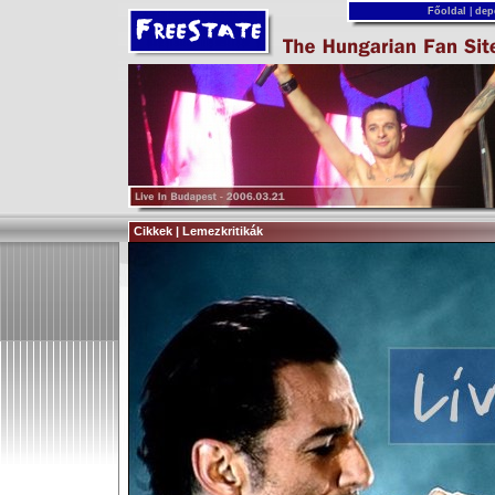
Főoldal
|
dep
Cikkek | Lemezkritikák