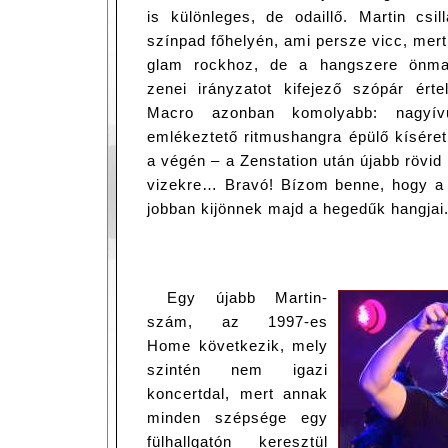
is különleges, de odaillő. Martin csil
színpad főhelyén, ami persze vicc, me
glam rockhoz, de a hangszere önm
zenei irányzatot kifejező szópár értel
Macro azonban komolyabb: nagyív
emlékeztető ritmushangra épülő kíséret,
a végén – a Zenstation után újabb rövid
vizekre… Bravó! Bízom benne, hogy a
jobban kijönnek majd a hegedűk hangjai
Egy újabb Martin-
szám, az 1997-es
Home következik, mely
szintén nem igazi
koncertdal, mert annak
minden szépsége egy
fülhallgatón keresztül