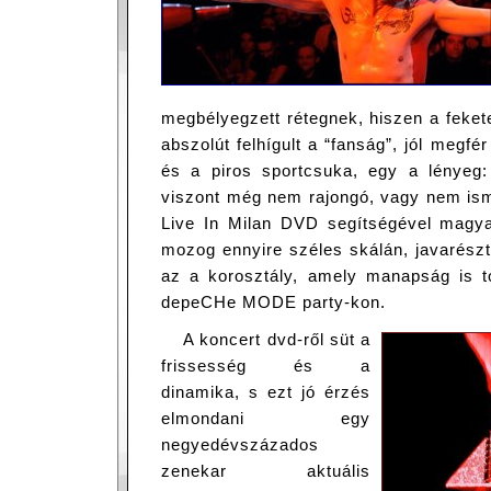
megbélyegzett rétegnek, hiszen a feket
abszolút felhígult a “fanság”, jól megf
és a piros sportcsuka, egy a lényeg:
viszont még nem rajongó, vagy nem isme
Live In Milan DVD segítségével magyar
mozog ennyire széles skálán, javarészt
az a korosztály, amely manapság is 
depeCHe MODE party-kon.
A koncert dvd-ről süt a
frissesség és a
dinamika, s ezt jó érzés
elmondani egy
negyedévszázados
zenekar aktuális