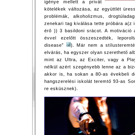
igénye mellett a privát
kötelékek változása, az együttlét üres
problémák, alkoholizmus, drogtúladag
zenekari tag kiválása tette próbára a(z 
érő )) 3 basildoni srácot. A motiváci
évvel ezelőtt összeszedték, leporo
disease”
). Már nem a stílusteremt
elvárás, ha egyszer olyan szerethető al
mint az Ultra, az Exciter, vagy a Pl
nélkül azért szegényebb lenne az a bi
akkor is, ha sokan a 80-as évekbeli
hangszerelési iskolát teremtő 93-as So
re esküsznek).