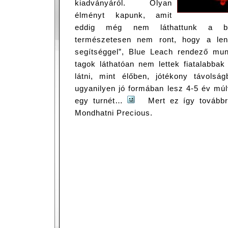
kiadványáról. Olyan
élményt kapunk, amit
eddig még nem láthattunk a ba
természetesen nem ront, hogy a len
segítséggel”, Blue Leach rendező munk
tagok láthatóan nem lettek fiatalabba
látni, mint élőben, jótékony távols
ugyanilyen jó formában lesz 4-5 év múl
egy turnét…
Mert ez így továbbra
Mondhatni Precious.