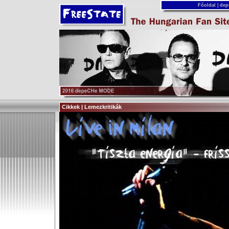
Főoldal
|
dep
Cikkek | Lemezkritikák