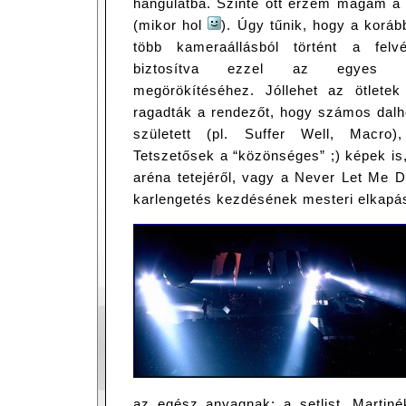
hangulatba. Szinte ott érzem magam a 
(mikor hol
). Úgy tűnik, hogy a korább
több kameraállásból történt a felv
biztosítva ezzel az egyes pil
megörökítéséhez. Jóllehet az ötlete
ragadták a rendezőt, hogy számos dalho
született (pl. Suffer Well, Macro)
Tetszetősek a “közönséges” ;) képek is, 
aréna tetejéről, vagy a Never Let Me 
karlengetés kezdésének mesteri elkapá
az egész anyagnak: a setlist. Martiné