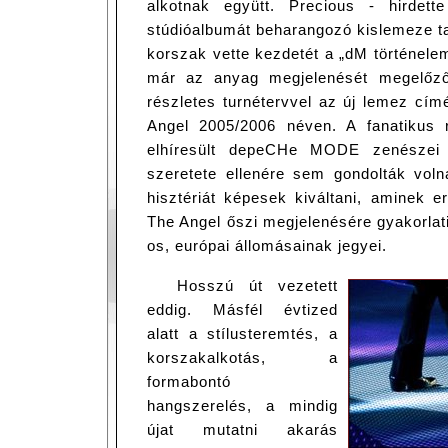
alkotnak együtt. Precious - hirdett
stúdióalbumát beharangozó kislemeze ta
korszak vette kezdetét a „dM történelem
már az anyag megjelenését megelőző
részletes turnétervvel az új lemez cím
Angel 2005/2006 néven. A fanatikus r
elhíresült depeCHe MODE zenészei 
szeretete ellenére sem gondolták vol
hisztériát képesek kiváltani, aminek 
The Angel őszi megjelenésére gyakorlati
os, európai állomásainak jegyei.
Hosszú út vezetett
eddig. Másfél évtized
alatt a stílusteremtés, a
korszakalkotás, a
formabontó
hangszerelés, a mindig
újat mutatni akarás