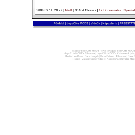
2006.09.11. 20:27 |
MarK
| 35464 Olvasás |
17 Hozzászólás
|
Nyomta
Főoldal
|
depeCHe MODE
|
Videók
|
Képgaléria
|
FREESTATE
Magyar depeCHe MODE Portál
|
Magyar depeCHe MODE 
depeCHe MODE - Albumok
|
depeCHe MODE - Kislemezek
|
dep
Martin Lee Gore - Dalszövegek
|
Dave Gahan - Albumok
|
Dave G
Recoil - Dalszövegek
|
Videók
|
Képgaléria
|
Devotee Map