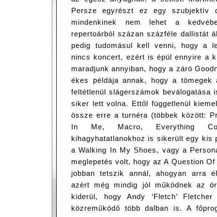
Persze egyrészt ez egy szubjektív d
mindenkinek nem lehet a kedvébe
repertoárból százan százféle dallistát 
pedig tudomásul kell venni, hogy a l
nincs koncert, ezért is épül ennyire a
maradjunk annyiban, hogy a záró Goodni
ékes példája annak, hogy a tömegek 
feltétlenül slágerszámok beválogatása i
siker lett volna. Ettől függetlenül kiem
össze erre a turnéra (többek között: 
In Me, Macro, Everything C
kihagyhatatlanokhoz is sikerült egy kis 
a Walking In My Shoes, vagy a Persona
meglepetés volt, hogy az A Question Of
jobban tetszik annál, ahogyan arra 
azért még mindig jól működnek az ör
kiderül, hogy Andy ‘Fletch’ Fletche
közreműködő több dalban is. A főpro