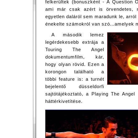
felkerültek (bonuszként - A Question 
ami már csak azért is örvendetes, 
egyetlen daláról sem maradunk le, arró
énekelte számokról van szó...amelyek m
A második lemez
legérdekesebb extrája a
Touring The Angel
dokumentumfilm, kár,
hogy olyan rövid. Ezen a
korongon található a
többi feature is: a turnét
bejelentő düsseldorfi
sajtótájékoztató, a Playing The Angel
háttérkivetítése.