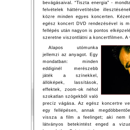
bevágásaival. “Tiszta energia” - mondt
felvételek háttérvetítésbe illesztésé
közre minden egyes koncerten. Kézen
egész koncert DVD rendezésével is m
fellépés után nagyon is pontos elképzelé
szeretne viszontlátni a koncertfilmen. A 
Alapos utómunka
jellemzi az anyagot. Egy
mondatban: minden
eddiginél merészebb
játék a színekkel,
állóképek, lassítások,
effektek, zoom-ok néhol
szokatlan szögekből való
precíz vágása. Az egész koncertre vetí
egy fellépésen, annak megdöbbentőe
vissza a film a feelinget; aki nem 
látványos betekintést enged a vizu