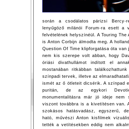
során a csodálatos párizsi Bercy-r
lenyűgöző milánói Forum-ra esett a 
felvételének helyszínéül. A Touring The 
is Anton Corbijn álmodta meg. A holla
Question Of Time klipforgatása óta van 
nem kis szerepe volt abban, hogy Dav
óriási divathullámot indított el anna
mostanában ritkábban találkozhattun
színpadi tervek, illetve az elmaradhatat
ismét az ő ötleteit dicsérik. A színpad e
puritán, de az egykori Devoti
monumentalitásra már jó ideje nem 
viszont továbbra is a kivetítésen van.
szokásos hatásvadász, egyszerű, de
ható, művészi Anton kisfilmek vizuáli
tették a vetítésekben eddig nem alkalm