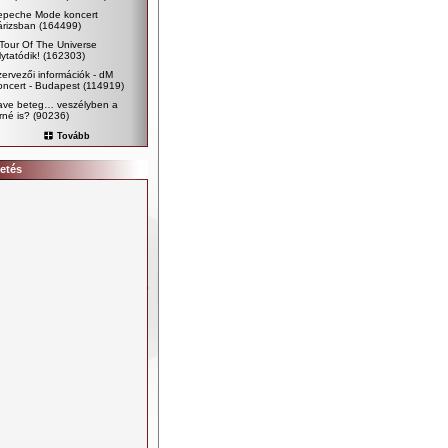
epeche Mode koncert
árizsban
(164499)
Tour Of The Universe
lytatódik!
(162303)
ervezői információk - dM
ncert - Budapest
(114919)
ave beteg… veszélyben a
rné is?
(90236)
Tovább
etés