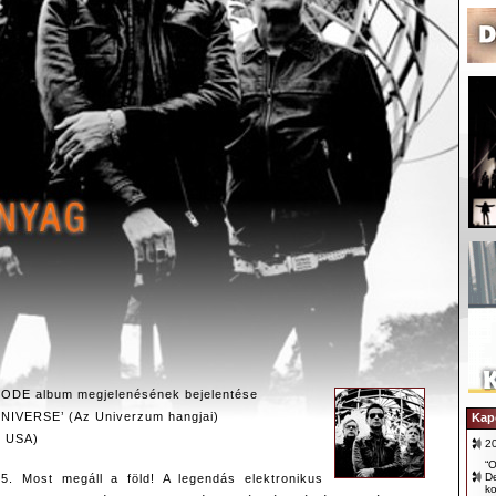
ODE album megjelenésének bejelentése
IVERSE’ (Az Univerzum hangjai)
Kap
1. USA)
2
“O
D
5. Most megáll a föld! A legendás elektronikus
ko