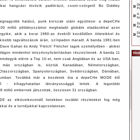
D
ikai hangzást ötvözik padlórázó, csont-csörgető Bo Diddley
P
A 
fo
 legnagyobb hatású, punk korszak utáni együttese: a depeCHe
Sz
Ko
00 millió példányszámot meghaladó globális eladásokkal azon
D
gyike, akik a korai 1980-as évektől kezdődően ötleteikkel és
tu
 kisebb tagváltozások árán, színpadon maradt. A banda 1981-ben
, Dave Gahan és Andy ’Fletch’ Fletcher tagok személyében - akiket
ilágon mindenhol tetszésnyilvánításban részesítenek. A banda 11
Hird
mindegyik elérte a Top 10-et, nem csak Angliában és az USA-ban,
más országban is, köztük Kanadában, Németországban,
 Olaszországban, Spanyolországban, Svédországban, Dániában,
giumban. Továbbá már a kezdetek óta a depeCHe MODE élő
ező - kihagyhatatlan látványossággá lettek. A legutóbbi
,8 millió embernek játszottak, összesen 31 országban.
 az elkövetkezendő hetekben további részleteket fog még
kkal és a turnéjukkal kapcsolatosan.