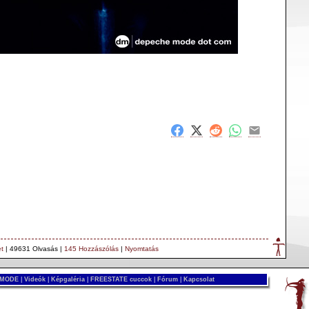
et
| 49631 Olvasás |
145 Hozzászólás
|
Nyomtatás
 MODE
|
Videók
|
Képgaléria
|
FREESTATE cuccok
|
Fórum
|
Kapcsolat