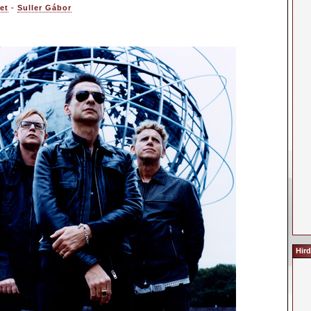
et
-
Suller Gábor
Hird