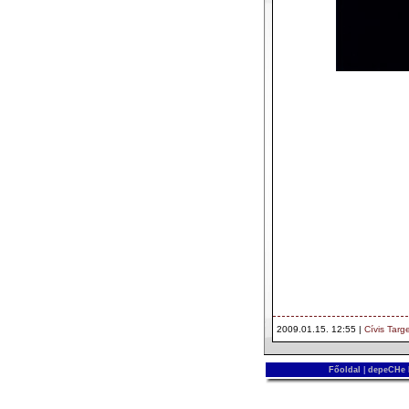
2009.01.15. 12:55 |
Cívis Targ
Főoldal
|
depeCHe