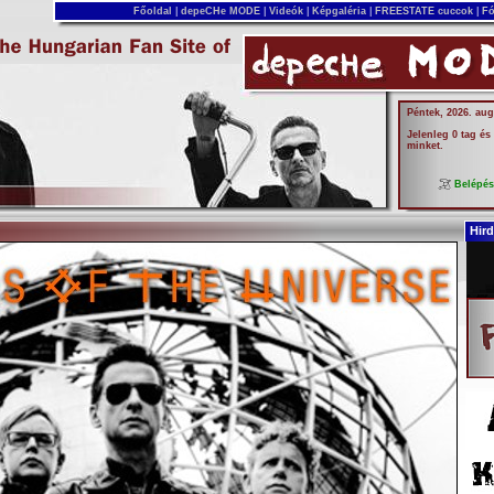
Főoldal
|
depeCHe MODE
|
Videók
|
Képgaléria
|
FREESTATE cuccok
|
Fó
Péntek, 2026. aug
Jelenleg 0 tag és
minket.
Belépé
Hird