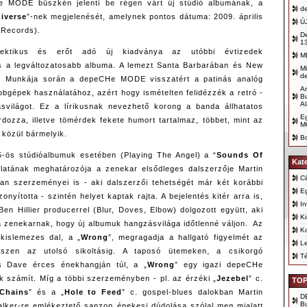
e MODE büszkén jelenti be régen várt új stúdió albumának, a
d
iverse
”-nek megjelenését, amelynek pontos dátuma: 2009. április
Ú
 Records).
De
1
ektikus és erőt adó új kiadványa az utóbbi évtizedek
M
és a legváltozatosabb albuma. A lemezt Santa Barbarában és New
Mi
d
k. Munkája során a depeCHe MODE visszatért a patinás analóg
An
obgépek használatához, azért hogy ismételten felidézzék a retró -
Bu
Al
ásvilágot. Ez a lírikusnak nevezhető korong a banda állhatatos
E
rdozza, illetve tömérdek fekete humort tartalmaz, többet, mint az
M
 közül bármelyik.
B
5-ös stúdióalbumuk esetében (Playing The Angel) a “
Sounds Of
Kat
ulatának meghatározója a zenekar elsődleges dalszerzője Martin
Ci
n szerzeményei is - aki dalszerzői tehetségét már két korábbi
E
onyította - szintén helyet kaptak rajta. A bejelentés kitér arra is,
In
en Hillier producerrel (Blur, Doves, Elbow) dolgozott együtt, aki
K
 zenekarnak, hogy új albumuk hangzásvilága időtlenné váljon. Az
K
kislemezes dal, a „
Wrong
”, megragadja a hallgató figyelmét az
Le
gészen az utolsó sikoltásig. A taposó ütemeken, a csikorgó
T
és Dave érces énekhangján túl, a „
Wrong
” egy igazi depeCHe
számít. Míg a többi szerzeményben - pl. az érzéki „
Jezebel
” c.
TOP
 Chains
” és a „
Hole to Feed
” c. gospel-blues dalokban Martin
D
B
lker-re emlékeztető sanzon énekesi dúdolása szólal meg mialatt