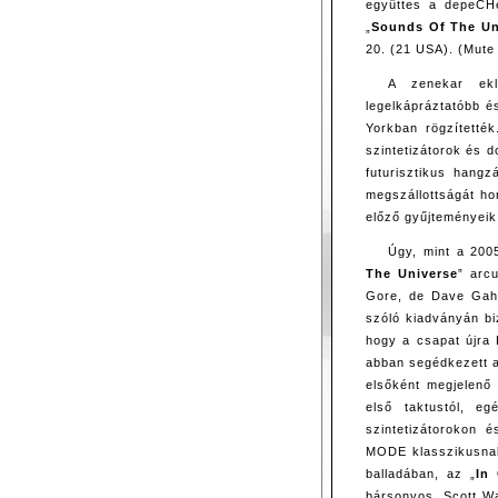
együttes a depeCH
„
Sounds Of The Un
20. (21 USA). (Mute
A zenekar ekl
legelkápráztatóbb 
Yorkban rögzítetté
szintetizátorok és d
futurisztikus hangz
megszállottságát ho
előző gyűjteményeik
Úgy, mint a 200
The Universe
” arc
Gore, de Dave Gaha
szóló kiadványán biz
hogy a csapat újra B
abban segédkezett a
elsőként megjelenő 
első taktustól, e
szintetizátorokon 
MODE klasszikusnak 
balladában, az „
In
bársonyos, Scott Wa