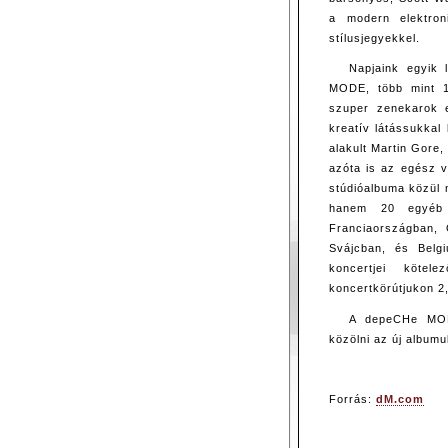
a modern elektron
stílusjegyekkel.
Napjaink egyik
MODE, több mint 1
szuper zenekarok e
kreatív látássukkal
alakult Martin Gore
azóta is az egész v
stúdióalbuma közül 
hanem 20 egyéb 
Franciaországban,
Svájcban, és Bel
koncertjei kötel
koncertkörútjukon 2
A depeCHe MODE
közölni az új albumu
Forrás:
dM.com