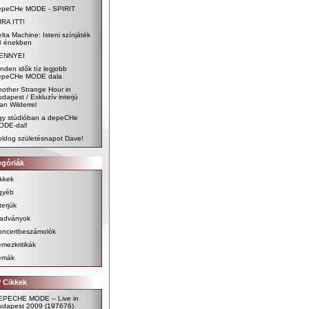
epeCHe MODE - SPIRIT
JRA ITT!
lta Machine: Isteni színjáték
3 énekben
ENNYEI
nden idők tíz legjobb
epeCHe MODE dala
other Strange Hour in
dapest / Exkluzív interjú
an Wilderrel
gy stúdióban a depeCHe
ODE-dal!
oldog születésnapot Dave!
egóriák
kkek
gyéb
terjúk
iadványok
oncertbeszámolók
mezkritikák
émák
 Cikkek
EPECHE MODE – Live in
udapest 2009
(197676)