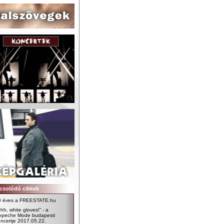
csolódó cikkek
0 éves a FREESTATE.hu
hh, white gloves!” - a
epeche Mode budapesti
ncertje 2017.05.22.