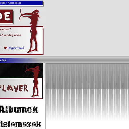
rum
|
Kapcsolat
usztus 7.
 47 vendég olvas
s
|
Regisztráció
etés