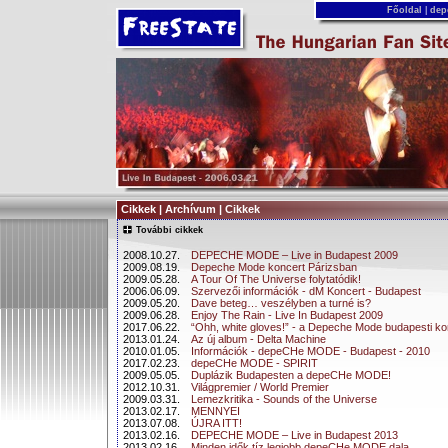
Főoldal
|
dep
Cikkek | Archívum | Cikkek
További cikkek
2008.10.27.
DEPECHE MODE – Live in Budapest 2009
2009.08.19.
Depeche Mode koncert Párizsban
2009.05.28.
A Tour Of The Universe folytatódik!
2006.06.09.
Szervezői információk - dM Koncert - Budapest
2009.05.20.
Dave beteg… veszélyben a turné is?
2009.06.28.
Enjoy The Rain - Live In Budapest 2009
2017.06.22.
“Ohh, white gloves!” - a Depeche Mode budapesti ko
2013.01.24.
Az új album - Delta Machine
2010.01.05.
Információk - depeCHe MODE - Budapest - 2010
2017.02.23.
depeCHe MODE - SPIRIT
2009.05.05.
Duplázik Budapesten a depeCHe MODE!
2012.10.31.
Világpremier / World Premier
2009.03.31.
Lemezkritika - Sounds of the Universe
2013.02.17.
MENNYEI
2013.07.08.
ÚJRA ITT!
2013.02.16.
DEPECHE MODE – Live in Budapest 2013
2013.02.16.
Minden idők tíz legjobb depeCHe MODE dala