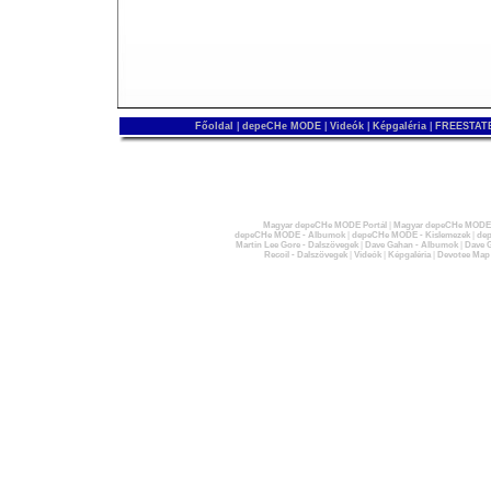
Főoldal
|
depeCHe MODE
|
Videók
|
Képgaléria
|
FREESTATE
Magyar depeCHe MODE Portál
|
Magyar depeCHe MODE 
depeCHe MODE - Albumok
|
depeCHe MODE - Kislemezek
|
dep
Martin Lee Gore - Dalszövegek
|
Dave Gahan - Albumok
|
Dave G
Recoil - Dalszövegek
|
Videók
|
Képgaléria
|
Devotee Map