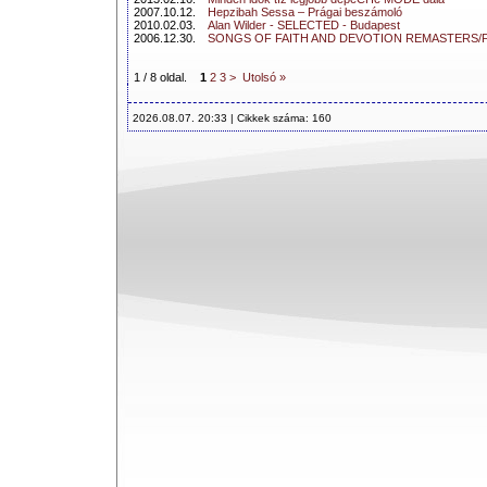
2007.10.12.
Hepzibah Sessa – Prágai beszámoló
2010.02.03.
Alan Wilder - SELECTED - Budapest
2006.12.30.
SONGS OF FAITH AND DEVOTION REMASTERS/Fel
1 / 8 oldal.
1
2
3
>
Utolsó »
2026.08.07. 20:33 | Cikkek száma: 160