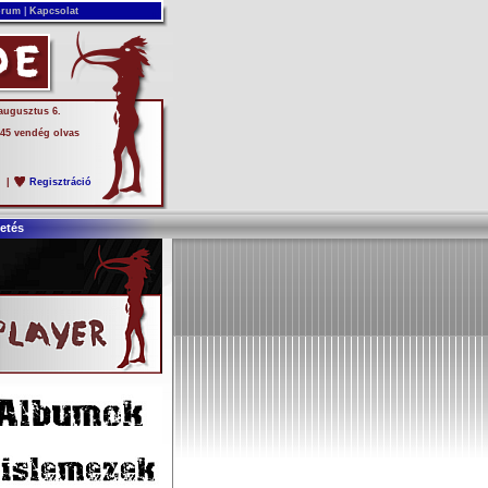
rum
|
Kapcsolat
 augusztus 6.
 45 vendég olvas
s
|
Regisztráció
etés