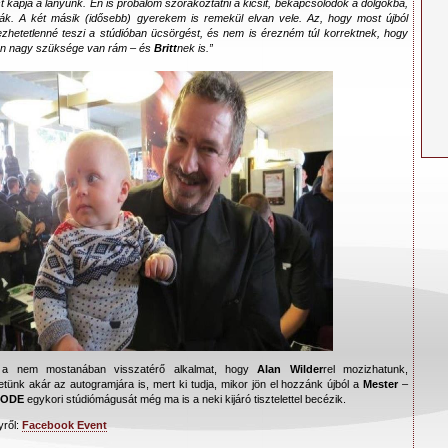
t kapja a lányunk. Én is próbálom szórakoztatni a kicsit, bekapcsolódok a dolgokba,
k. A két másik (idősebb) gyerekem is remekül elvan vele. Az, hogy most újból
ezhetetlenné teszi a stúdióban ücsörgést, és nem is érezném túl korrektnek, hogy
yan nagy szüksége van rám – és
Britt
nek is.”
t a nem mostanában visszatérő alkalmat, hogy
Alan Wilder
rel mozizhatunk,
tünk akár az autogramjára is, mert ki tudja, mikor jön el hozzánk újból a
Mester
–
MODE
egykori stúdiómágusát még ma is a neki kijáró tisztelettel becézik.
yről:
Facebook Event