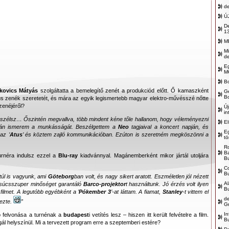
d
Ú
De
1
M
Mi
d
E
M
B
lkovics Mátyás
szolgáltatta a bemelegítő zenét a produkciód előtt. Ő kamaszként
Gé
Bo
us zenék szeretetét, és mára az egyik legismertebb magyar elektro-művésszé nőtte
zenéjéről?
Új
in
eszélsz… Őszintén megvallva, több mindent kéne tőle hallanom, hogy véleményezni
El
zán ismerem a munkásságát. Beszélgettem a
Neo
tagjaival a koncert napján, és
E
az ’
Atus
’ és köztem zajló kommunikációban. Ezúton is szeretném megköszönni a
tö
Ro
Ba
urnéra indulsz ezzel a
Blu-ray
kiadvánnyal. Magánemberként mikor jártál utoljára
B
C
B
túl is vagyunk, ami
Göteborg
ban volt, és nagy sikert aratott. Eszméletlen jól nézett
A
csúcsszuper minőséget garantáló
Barco-projektor
t használtunk. Jó érzés volt ilyen
B
 filmet. A legutóbb egyébként a ’
Pókember 3
’-at láttam. A fiamat,
Stanley
-t vittem el
d
vezte.
”
Gr
I
b felvonása a turnénak a
budapest
i vetítés lesz – hiszen itt került felvételre a film.
B
gál helyszínül. Mi a tervezett program erre a szeptemberi estére?