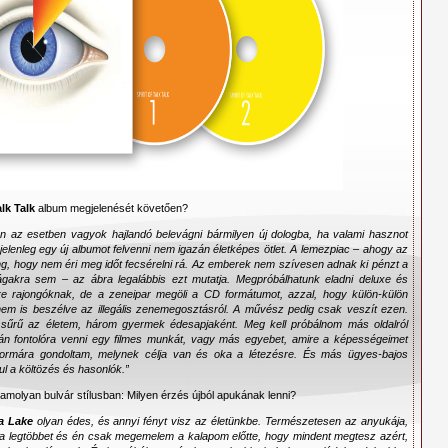
lk Talk
album megjelenését követően?
ban az esetben vagyok hajlandó belevágni bármilyen új dologba, ha valami hasznot
 jelenleg egy új albumot felvenni nem igazán életképes ötlet. A lemezpiac – ahogy az
ng, hogy nem éri meg időt fecsérelni rá. Az emberek nem szívesen adnak ki pénzt a
akra sem – az ábra legalábbis ezt mutatja. Megpróbálhatunk eladni deluxe és
ore rajongóknak, de a zeneipar megöli a CD formátumot, azzal, hogy külön-külön
 nem is beszélve az illegális zenemegosztásról. A művész pedig csak veszít ezen.
 sűrű az életem, három gyermek édesapjaként. Meg kell próbálnom más oldalról
alán fontolóra venni egy filmes munkát, vagy más egyebet, amire a képességeimet
 formára gondoltam, melynek célja van és oka a létezésre. És más ügyes-bajos
ul a költözés és hasonlók.”
 amolyan bulvár stílusban: Milyen érzés újból apukának lenni?
a Lake
olyan édes, és annyi fényt visz az életünkbe. Természetesen az anyukája,
 a legtöbbet és én csak megemelem a kalapom előtte, hogy mindent megtesz azért,