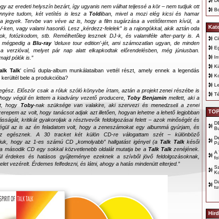
D
gy az eredeti helyszín bezárt, így ugyanis nem válhat teljessé a kör – nem tudjuk ott
Bo
ennyire tudom, két vetítés is lesz a
Toldi
ban, mivel a mozi elég kicsi és hamar
 a jegyek. Tervbe van véve az is, hogy a film sugárzása a vetítőtermen kívül, a
Kat
-ken, vagy valami hasonló. Lesz „kérdezz-felelek” is a rajongókkal, akik aztán oda
ok, fotózkodom, stb. Remélhetőleg lesznek DJ-k, és valamiféle after-party is. A
Ci
k, mégpedig a
Blu-ray
’
deluxe tour edition
’-jét, ami számozatlan ugyan, de minden
E
 verzióval, melyet pár nap alatt elkapkodtak előrendelésben, még júniusban.
In
ajd pólók is.”
K
alk Talk
’ című dupla-album munkálataiban vettél részt, amely ennek a legendás
K
 kerültél bele a produkcióba?
Le
gész. Először csak a róluk szóló könyvbe írtam, aztán a projekt zenei részébe is
T
 hogy végül én lettem a kiadvány vezető producere,
Toby Benjamin
mellett, aki a
lt, hogy
Toby
-nak szüksége van valakire, aki szervezi és menedzseli a zenei
TOP
epem az volt, hogy tanácsot adjak azt illetően, hogyan lehetne a lehető legjobban
ságát, kritikát gyakoroljak a résztvevők feldolgozásai felett – azok minőségét és
D
 végül az is az én feladatom volt, hogy a zeneszámokat egy albummá gyúrjam, és
B
az egésznek. A 30 tracket két külön CD-re válogattam szét – különböző
D
juk, hogy az 1-es számú CD „komolyabb” hallgatást igényel (a
Talk Talk
késői
P
 a második CD egy sokkal közvetlenebb oldalát mutatja be a
Talk Talk
zenéjének.
A 
 érdekes és hatásos gyűjteménye ezeknek a szívből jövő feldolgozásoknak,
fo
elet vezérelt. Érdemes felfedezni, és látni, ahogy a hatás mindenütt elterjed.”
Sz
Ko
D
tu
Hird