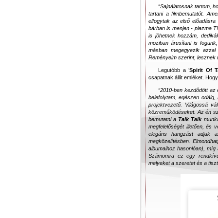
“Sajnálatosnak tartom, ho
tartani a filmbemutatót. Am
elfogytak az első előadásra
bárban is menjen - plazma TV
is jöhetnek hozzám, dedikál
moziban árusítani is fogun
másban megegyezik azzal a
Reményeim szerint, lesznek m
Legutóbb a ’
Spirit Of T
csapatnak állít emléket. Hogy
“2010-ben kezdődött az e
belefolytam, egészen odáig,
projektvezető. Világossá vá
közreműködéseket. Az én szer
bemutatni a
Talk Talk
munkás
megfelelőségét illetően, és
elegáns hangzást adjak 
megközelítésben. Elmondhat
albumaihoz hasonlóan), míg
Számomra ez egy rendkívül
melyeket a szeretet és a tiszt