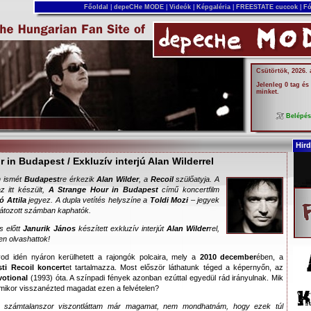
Főoldal
|
depeCHe MODE
|
Videók
|
Képgaléria
|
FREESTATE cuccok
|
Fó
Csütörtök, 2026.
Jelenleg 0 tag és
minket.
Belépé
Hird
 in Budapest / Exkluzív interjú Alan Wilderrel
n ismét
Budapest
re érkezik
Alan Wilder
, a
Recoil
szülőatyja. A
az itt készült,
A Strange Hour in Budapest
című koncertfilm
ó Attila
jegyez. A dupla vetítés helyszíne a
Toldi Mozi
– jegyek
látozott számban kaphatók.
s előtt
Janurik János
készített exkluzív interjút
Alan Wilder
rel,
en olvashattok!
od idén nyáron kerülhetett a rajongók polcaira, mely a
2010 december
ében, a
ti Recoil koncert
et tartalmazza. Most először láthatunk téged a képernyőn, az
votional
(1993) óta. A színpadi fények azonban ezúttal egyedül rád irányulnak. Mik
mikor visszanézted magadat ezen a felvételen?
n számtalanszor viszontláttam már magamat, nem mondhatnám, hogy ezek túl