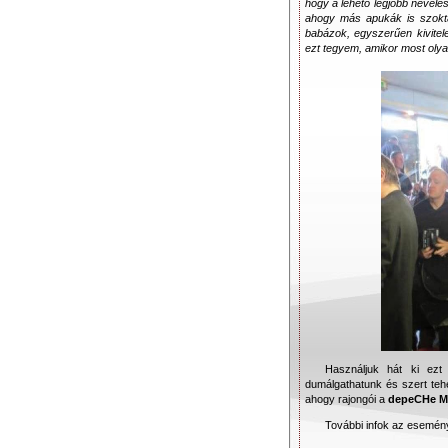
hogy a lehető legjobb nevelés
ahogy más apukák is szoktá
babázok, egyszerűen kivitel
ezt tegyem, amikor most ol
Használjuk hát ki ez
dumálgathatunk és szert tehe
ahogy rajongói a
depeCHe 
További infok az esemén