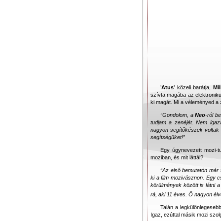
’
Atus
’ közeli barátja,
Mi
szívta magába az elektronik
ki magát. Mi a véleményed a 
“Gondolom, a
Neo
-ról b
tudjam a zenéjét. Nem iga
nagyon segítőkészek voltak 
segítségüket!”
Egy úgynevezett mozi-t
moziban, és mit láttál?
“Az első bemutatón már 
ki a film mozivásznon. Egy 
körülmények között is látni a
rá, aki 11 éves. Ő nagyon él
Talán a legkülönlegeseb
Igaz, ezúttal másik mozi szol