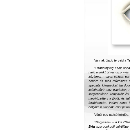
Vannak újabb terveid a
Ta
“Pillanatnyilag csak ab
hajtó projektről van szó – és
közismert - olyan szinten pa
zenére és más művészeti ág
speciális kiadásokat hardc
letölthetővé tesz trackeket,
Meglehetősen komplikált és
megközelíteni a jövőt, és t
fordíthatnám. Valami zenei
dolgaim is vannak, mint példá
Végül egy utolsó kérdés,
“Nagyszerű – a kis
Clar
Britt
szorgoskodik körülötte