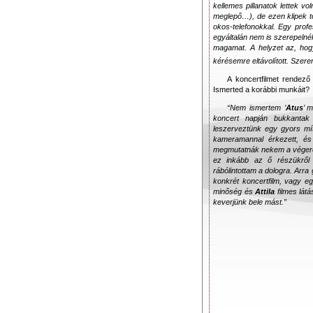
kellemes pillanatok lettek vol
meglepő…), de ezen klipek t
okos-telefonokkal. Egy prof
egyáltalán nem is szerepelné
magamat. A helyzet az, ho
kérésemre eltávolított. Szer
A koncertfilmet rendez
Ismerted a korábbi munkáit?
“Nem ismertem ’
Atus
’ 
koncert napján bukkantak
leszerveztünk egy gyors mí
kameramannal érkezett, és
megmutatnák nekem a végered
ez inkább az ő részükről
rábólintottam a dologra. Arr
konkrét koncertfilm, vagy 
minőség és
Attila
filmes látá
keverjünk bele mást.”