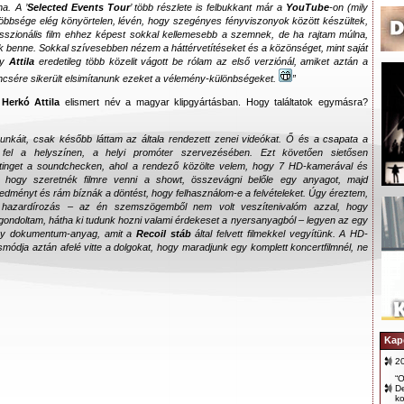
na. A ’
Selected Events Tour
’ több részlete is felbukkant már a
YouTube
-on (mily
öbbsége elég könyörtelen, lévén, hogy szegényes fényviszonyok között készültek,
esszionális film ehhez képest sokkal kellemesebb a szemnek, de ha rajtam múlna,
k benne. Sokkal szívesebben nézem a háttérvetítéseket és a közönséget, mint saját
gy
Attila
eredetileg több közelit vágott be rólam az első verziónál, amiket aztán a
encsére sikerült elsimítanunk ezeket a vélemény-különbségeket.
”
ő
Herkó Attila
elismert név a magyar klipgyártásban. Hogy találtatok egymásra?
munkáit, csak később láttam az általa rendezett zenei videókat. Ő és a csapata a
 fel a helyszínen, a helyi promóter szervezésében. Ezt követően sietősen
tinget a soundchecken, ahol a rendező közölte velem, hogy 7 HD-kamerával és
 hogy szeretnék filmre venni a showt, összevágni belőle egy anyagot, majd
ményt és rám bíznák a döntést, hogy felhasználom-e a felvételeket. Úgy éreztem,
 hazardírozás – az én szemszögemből nem volt veszítenivalóm azzal, hogy
a gondoltam, hátha ki tudunk hozni valami érdekeset a nyersanyagból – legyen az egy
egy dokumentum-anyag, amit a
Recoil stáb
által felvett filmekkel vegyítünk. A HD-
smódja aztán afelé vitte a dolgokat, hogy maradjunk egy komplett koncertfilmnél, ne
Kap
2
“O
D
ko