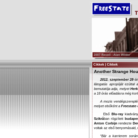
Cikkek | Cikkek
Another Strange Hour
2012. szeptember 28
-á
látogatás apropóját ezúttal 
bemutatója adja, melyet
Herk
a 18 órás előadásra még kor
A mozis vendégszereplé
melyet elsőként a
Freestate
-
Első
Blu-ray
kiadvány
Szikrá
ban rögzített
budapes
Anton Corbijn
rendezte
De
voltak az első benyomásaid, 
“Bár a karrierem sorá