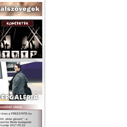
csolódó cikkek
0 éves a FREESTATE.hu
hh, white gloves!” - a
epeche Mode budapesti
ncertje 2017.05.22.