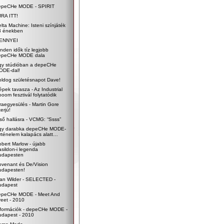
epeCHe MODE - SPIRIT
JRA ITT!
lta Machine: Isteni színjáték
3 énekben
ENNYEI
nden idők tíz legjobb
epeCHe MODE dala
gy stúdióban a depeCHe
ODE-dal!
oldog születésnapot Dave!
pek tavasza - Az Industrial
oom fesztivál folytatódik
raegyesülés - Martin Gore
terjú!
ső hallásra - VCMG: “Ssss”
gy darabka depeCHe MODE-
rténelem kalapács alatt…
bert Marlow - újabb
sildon-i legenda
udapesten
ovenant és De/Vision
udapesten!
lan Wilder - SELECTED -
udapest
epeCHe MODE - Meet And
eet - 2010
nformációk - depeCHe MODE -
udapest - 2010