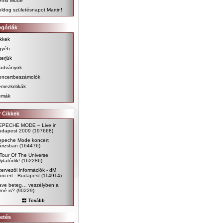
emo Mode
ldog születésnapot Martin!
egóriák
kkek
gyéb
terjúk
iadványok
oncertbeszámolók
mezkritikák
émák
 Cikkek
EPECHE MODE – Live in
udapest 2009
(197668)
epeche Mode koncert
árizsban
(164476)
Tour Of The Universe
lytatódik!
(162286)
ervezői információk - dM
ncert - Budapest
(114914)
ave beteg… veszélyben a
rné is?
(90229)
Tovább
etés