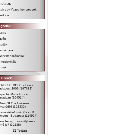
RIÁSOK
sak egy Yazoo-koncert volt…
sildon
egóriák
kkek
gyéb
terjúk
iadványok
oncertbeszámolók
mezkritikák
émák
 Cikkek
EPECHE MODE – Live in
udapest 2009
(197682)
epeche Mode koncert
árizsban
(164514)
Tour Of The Universe
lytatódik!
(162332)
ervezői információk - dM
ncert - Budapest
(114924)
ave beteg… veszélyben a
rné is?
(90238)
Tovább