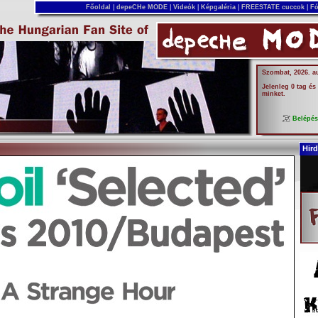
Főoldal
|
depeCHe MODE
|
Videók
|
Képgaléria
|
FREESTATE cuccok
|
Fó
Szombat, 2026. a
Jelenleg 0 tag és
minket.
Belépé
Hird