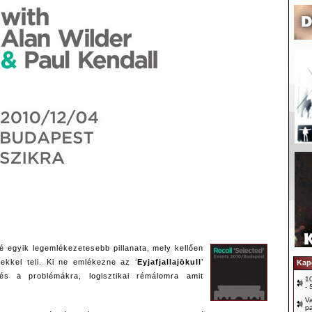
né egyik legemlékezetesebb pillanata, mely kellően
ekkel teli. Ki ne emlékezne az ‘
Eyjafjallajökull
’
Kap
 és a problémákra, logisztikai rémálomra amit
1
-
V
pa