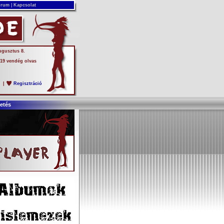
rum
|
Kapcsolat
ugusztus 8.
 19 vendég olvas
s
|
Regisztráció
etés