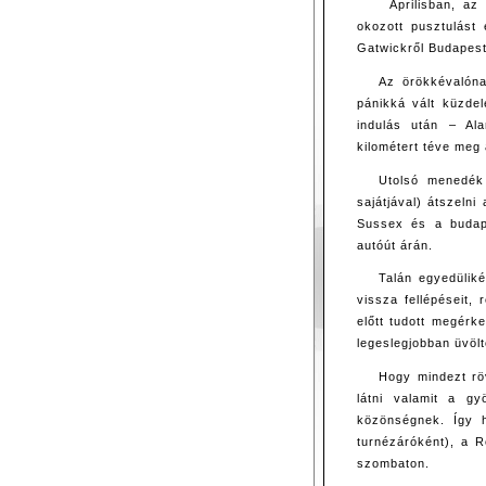
Áprilisban, az
okozott pusztulást 
Gatwickről Budapest
Az örökkévalóna
pánikká vált küzdel
indulás után – Ala
kilométert téve meg 
Utolsó menedék
sajátjával) átszeln
Sussex és a budape
autóút árán.
Talán egyedülik
vissza fellépéseit,
előtt tudott megérk
legeslegjobban üvöl
Hogy mindezt rö
látni valamit a g
közönségnek. Így h
turnézáróként), a R
szombaton.