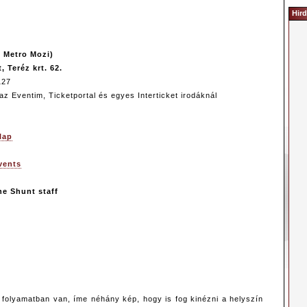
Hird
x Metro Mozi)
 Teréz krt. 62.
127
z Eventim, Ticketportal és egyes Interticket irodáknál
lap
vents
he Shunt staff
 folyamatban van, íme néhány kép, hogy is fog kinézni a helyszín