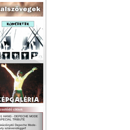
csolódó cikkek
01 HANG - DEPECHE MODE
 SPECIAL TRIBUTE
akációnyitó Depeche Mode-
rty sztárvendéggel!