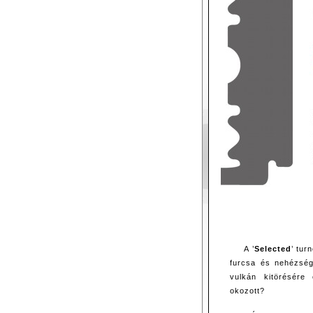
A ’
Selected
’ tur
furcsa és nehézség
vulkán kitörésére
okozott?