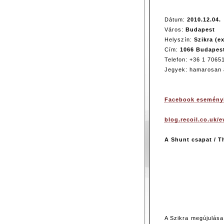
Dátum:
2010.12.04.
Város:
Budapest
Helyszín:
Szikra (e
Cím:
1066 Budapest,
Telefon: +36 1 7065
Jegyek: hamarosan a
Facebook esemény
blog.recoil.co.uk/e
A Shunt csapat / T
A Szikra megújulása