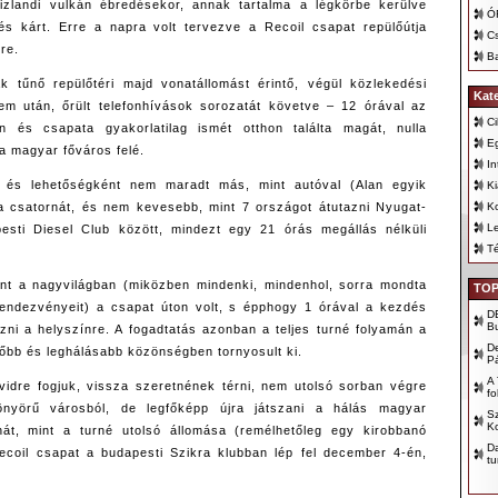
 izlandi vulkán ébredésekor, annak tartalma a légkörbe kerülve
Ó
és kárt. Erre a napra volt tervezve a Recoil csapat repülőútja
C
re.
Ba
k tűnő repülőtéri majd vonatállomást érintő, végül közlekedési
Kat
em után, őrült telefonhívások sorozatát követve – 12 órával az
Ci
n és csapata gyakorlatilag ismét otthon találta magát, nulla
E
a magyar főváros felé.
In
 és lehetőségként nem maradt más, mint autóval (Alan egyik
K
i a csatornát, és nem kevesebb, mint 7 országot átutazni Nyugat-
K
Le
sti Diesel Club között, mindezt egy 21 órás megállás nélküli
T
ént a nagyvilágban (miközben mindenki, mindenhol, sorra mondta
TOP
 rendezvényeit) a csapat úton volt, s épphogy 1 órával a kezdés
D
B
ezni a helyszínre. A fogadtatás azonban a teljes turné folyamán a
D
tőbb és leghálásabb közönségben tornyosult ki.
P
A 
vidre fogjuk, vissza szeretnének térni, nem utolsó sorban végre
fo
yönyörű városból, de legfőképp újra játszani a hálás magyar
Sz
Ko
át, mint a turné utolsó állomása (remélhetőleg egy kirobbanó
D
ecoil csapat a budapesti Szikra klubban lép fel december 4-én,
tu