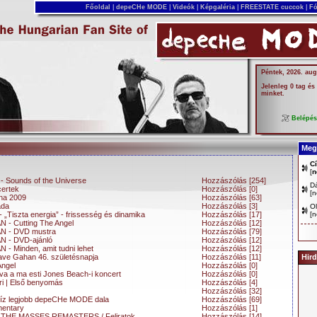
Főoldal
|
depeCHe MODE
|
Videók
|
Képgaléria
|
FREESTATE cuccok
|
Fó
Péntek, 2026. aug
Jelenleg 0 tag és
minket.
Belépé
Megj
C
[
n
 - Sounds of the Universe
Hozzászólás [254]
D
certek
Hozzászólás [0]
[
n
gna 2009
Hozzászólás [63]
ada
Hozzászólás [3]
Ol
 - „Tiszta energia” - frissesség és dinamika
Hozzászólás [17]
[
n
N - Cutting The Angel
Hozzászólás [12]
AN - DVD mustra
Hozzászólás [79]
N - DVD-ajánló
Hozzászólás [12]
 - Minden, amit tudni lehet
Hozzászólás [12]
ave Gahan 46. születésnapja
Hozzászólás [11]
Hird
Angel
Hozzászólás [0]
tva a ma esti Jones Beach-i koncert
Hozzászólás [0]
i | Első benyomás
Hozzászólás [4]
Hozzászólás [32]
tíz legjobb depeCHe MODE dala
Hozzászólás [69]
entary
Hozzászólás [1]
THE MASSES REMASTERS / Feliratok
Hozzászólás [14]