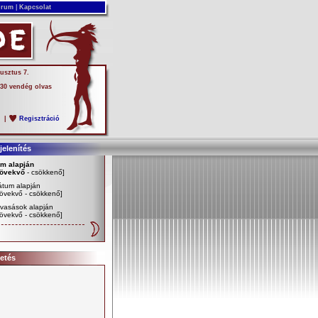
rum
|
Kapcsolat
usztus 7.
 30 vendég olvas
s
|
Regisztráció
elenítés
ím alapján
övekvő
-
csökkenő
]
átum alapján
övekvő
-
csökkenő
]
vasások alapján
övekvő
-
csökkenő
]
etés