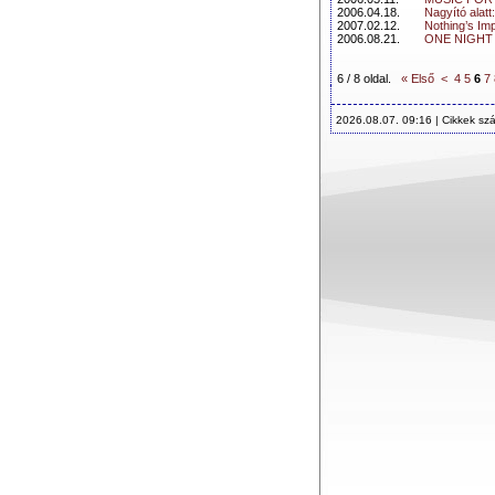
2006.04.18.
Nagyító alatt
2007.02.12.
Nothing’s Imp
2006.08.21.
ONE NIGHT 
6 / 8 oldal.
« Első
<
4
5
6
7
2026.08.07. 09:16 | Cikkek sz