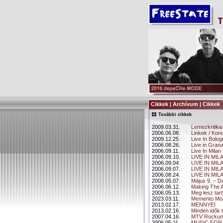
Cikkek | Archívum | Cikkek
További cikkek
2009.03.31.
Lemezkritika
2006.06.08.
Linkek / Kon
2009.12.25.
Live In Bolo
2006.08.26.
Live in Gran
2006.09.11.
Live In Milan
2006.09.10.
LIVE IN MILA
2006.09.04.
LIVE IN MIL
2006.09.07.
LIVE IN MILA
2006.08.24.
LIVE IN MILAN
2008.05.07.
Május 9. – D
2006.06.12.
Making The 
2006.05.13.
Meg lesz tar
2023.03.11.
Memento Mor
2013.02.17.
MENNYEI
2013.02.16.
Minden idők 
2007.04.16.
MTV Rockum
2006.05.11.
MUSIC FOR 