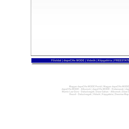
Főoldal
|
depeCHe MODE
|
Videók
|
Képgaléria
|
FREESTATE
Magyar depeCHe MODE Portál
|
Magyar depeCHe MODE 
depeCHe MODE - Albumok
|
depeCHe MODE - Kislemezek
|
dep
Martin Lee Gore - Dalszövegek
|
Dave Gahan - Albumok
|
Dave G
Recoil - Dalszövegek
|
Videók
|
Képgaléria
|
Devotee Map