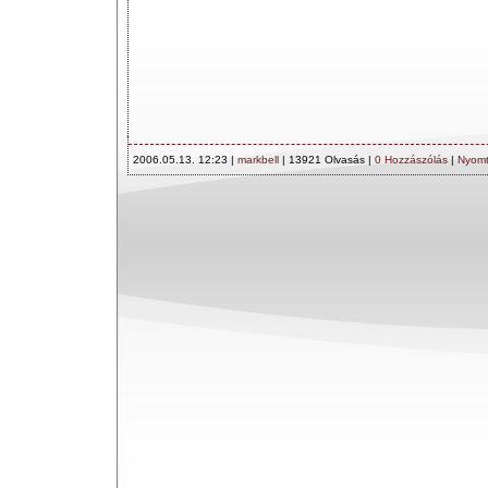
2006.05.13. 12:23 |
markbell
| 13921 Olvasás |
0 Hozzászólás
|
Nyomt