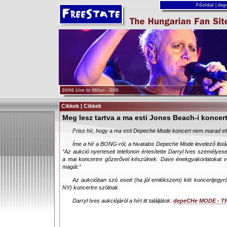
Főoldal
|
dep
Cikkek | Cikkek
Meg lesz tartva a ma esti Jones Beach-i koncer
Friss hír, hogy a ma esti Depeche Mode koncert nem marad el
Íme a hír a BONG-ról, a hivatalos Depeche Mode levelező listár
“Az aukció nyerteseit telefonon értesítette Darryl Ives személyes
a mai koncertre gőzerővel készülnek. Dave énekgyakorlatokat ve
magát.”
Az aukcióban szó esett (ha jól emlékszem) két koncertjegyrő
NY) koncertre szólnak.
Darryl Ives aukciójáról a hírt itt találjátok:
depeCHe MODE - Th