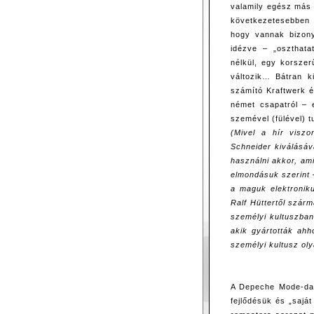
valamily egész más 
következetesebben k
hogy vannak bizony
idézve – „oszthatat
nélkül, egy korszer
változik… Bátran k
számító Kraftwerk ép
német csapatról – 
szemével (fülével) t
(Mivel a hír viszo
Schneider kiválásáv
használni akkor, ami
elmondásuk szerint –
a maguk elektronik
Ralf Hüttertől szár
személyi kultuszban
akik gyártották ah
személyi kultusz oly
A Depeche Mode-dal 
fejlődésük és „sajá