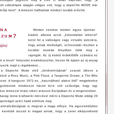
kollégám jegyezte meg a Live in Milan kapcsán, hogy „a
ült videoklipek alapján világos volt, hogy a depeCHe MODE már
örője lenni”. A lemezen hallhatóak mindezt tovább erősítik.
Minden zenekar minden egyes újonnan
kiadott albuma azzal „kimondatlan teherrel”
kerül fel a valóságos vagy virtuális polcokra,
hogy annak minőségét, színvonalát részben a
korábbi munkák fényében ítélik meg a
rajongók. Az új keletű érdeklődők számára ez
lök a lovon” helyzetet eredményezhet, hiszen ők éppen az új anyag
nyezik majd a régebbieket…
a Depeche Mode első „történetírójának” szavait idézve a
ői közé a Roxy Music, a Pink Floyd, a Tangerine Dream, a The Who
zott. A hangszer 1971-es, „használható alakot öltő” megjelenése
gyüttesnek mindössze három évre volt szüksége, hogy egy
ikus lemezzel óriási sikert arasson Európában és a tengerentúlon.
baság lenne kraftwerki mércével mérni a Depeche Mode eddigi 29
 apróságot azért hadd említsek meg.
centralizáltságnak is megvan a maga előnye. Ha egyszemélyben
, kevésbé teszed ki magad annak, hogy a zenei elképzeléseid