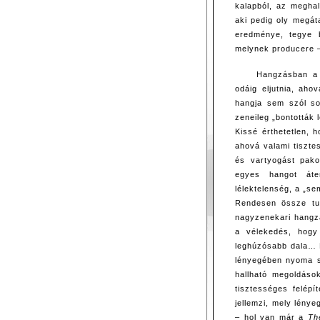
kalapból, az meghal
aki pedig oly megáta
eredménye, tegye 
melynek producere – 
Hangzásban a 
odáig eljutnia, aho
hangja sem szól so
zeneileg „bontották 
Kissé érthetetlen, 
ahová valami tiszte
és vartyogást pako
egyes hangot áte
lélektelenség, a „se
Rendesen össze tudj
nagyzenekari hangzá
a vélekedés, hogy
leghúzósabb dala… 
lényegében nyoma 
hallható megoldáso
tisztességes felép
jellemzi, mely lény
– hol van már a
Th