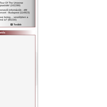
Tour Of The Universe
lytatódik!
(162289)
ervezői információk - dM
ncert - Budapest
(114915)
ave beteg… veszélyben a
rné is?
(90230)
Tovább
etés