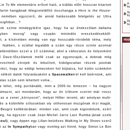
A 
Lie To Me
elementáris erővel ható, a kiállás előtt hosszan kitartott
fo
artin hangjának lélegzetelállító összhangja a
Here is the House
-
Sz
Ko
nemében egyszerű, de annál hatásosabb felelgetés az Ultra
D
nsight
ban…?
tu
ok szinte mindegyikére igaz, hogy ha az énekszólam dallama
elyben mozog” vagy csupán minimális ereszkedésekből-
Hird
l, a kíséretben mindig van egy hosszabb-rövidebb téma, mely
fejében, s ezáltal legalább a szám egy része szinte azonnal
 ellentétben ezzel a 13 számmal, ahol a változatos és helyenként
ő Dave-főszólamok mellé csak az egyenzajok, a dobnak még
evezhető zörejek és lebutított, kidolgozatlan részek jutottak
tetézi, hogy az eddigi lemezeken hol bújtatva, hol külön számként
 nélküli dalok folytatásaként a
Spacewalker
rel kell beérnünk, ami
alas szám sem lehettett volna…
a lehet, még puritánabb, mint a 2005-ös lemezen – ha nagyon
almazni, azt mondanám, hogy az én ízlésem szerint már rossz
az a zenei „környezet”, melyet Hillier teremt, aki amolyan multi-
 és a különféle stílusokban oly otthonosan mozgónak érzi magát,
 Beugró kelléktárában: minden van, amit csak kigondolunk, ezért
meg, ha egyszer csak Jean-Michel Jarre Last Rumba-jának szele
Soul)
, vagy éppen egy Lilian-beütéses Walking In My Shoes-szerű
ni az
In Sympathy
ban vagy esetleg azt hinné, hogy Simon Le Bon