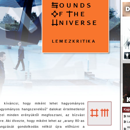
a kíváncsi, hogy miként lehet hagyományos
agyományos hangszerelésű” dalokat értelmetlenül
Kap
ezzel minden erényüktől megfosztani, az bízvást
M
rre. Aki élvezte, hogy miként lehet az „arany 80-as
L
hangzását gondolkodás nélkül újra előhúzni a
Wr