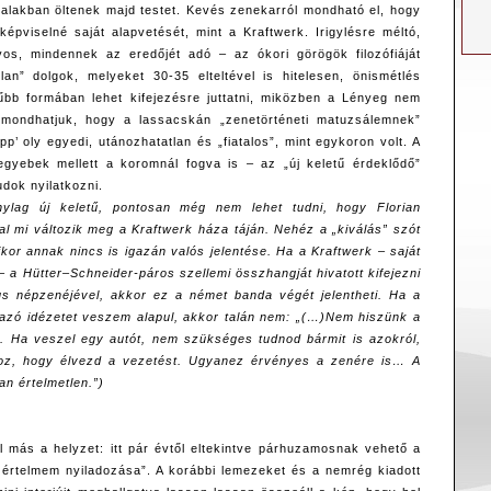
alakban öltenek majd testet. Kevés zenekarról mondható el, hogy
épviselné saját alapvetését, mint a Kraftwerk. Irigylésre méltó,
os, mindennek az eredőjét adó – az ókori görögök filozófiáját
lan” dolgok, melyeket 30-35 elteltével is hitelesen, önismétlés
űbb formában lehet kifejezésre juttatni, miközben a Lényeg nem
imondhatjuk, hogy a lassacskán „zenetörténeti matuzsálemnek”
p’ oly egyedi, utánozhatatlan és „fiatalos”, mint egykoron volt. A
egyebek mellett a koromnál fogva is – az „új keletű érdeklődő”
udok nyilatkozni.
nylag új keletű, pontosan még nem lehet tudni, hogy Florian
al mi változik meg a Kraftwerk háza táján. Nehéz a „kiválás” szót
kor annak nincs is igazán valós jelentése. Ha a Kraftwerk – saját
 a Hütter–Schneider-páros szellemi összhangját hivatott kifejezni
us népzenéjével, akkor ez a német banda végét jelentheti. Ha a
mazó idézetet veszem alapul, akkor talán nem: „(…)Nem hiszünk a
. Ha veszel egy autót, nem szükséges tudnod bármit is azokról,
hoz, hogy élvezd a vezetést. Ugyanez érvényes a zenére is… A
an értelmetlen.”)
más a helyzet: itt pár évtől eltekintve párhuzamosnak vehető a
t értelmem nyiladozása”. A korábbi lemezeket és a nemrég kiadott