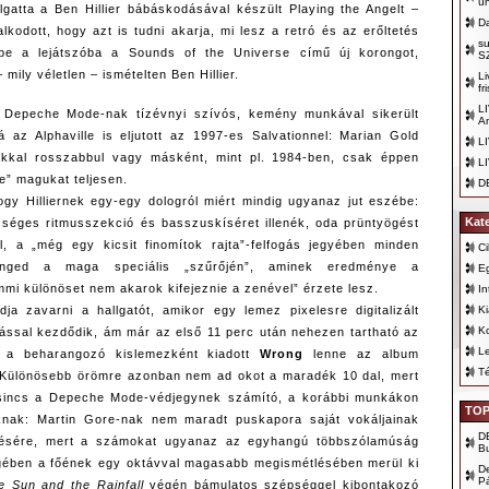
ü
lgatta a Ben Hillier bábáskodásával készült Playing the Angelt –
D
lkodott, hogy azt is tudni akarja, mi lesz a retró és az erőltetés
s
be a lejátszóba a Sounds of the Universe című új korongot,
S
mily véletlen – ismételten Ben Hillier.
Li
fr
LI
Depeche Mode-nak tízévnyi szívós, kemény munkával sikerült
A
vá az Alphaville is eljutott az 1997-es Salvationnel: Marian Gold
L
kkal rosszabbul vagy másként, mint pl. 1984-ben, csak éppen
L
le” magukat teljesen.
D
hogy Hilliernek egy-egy dologról miért mindig ugyanaz jut eszébe:
Kat
sséges ritmusszekció és basszuskíséret illenék, oda prüntyögést
l, a „még egy kicsit finomítok rajta”-felfogás jegyében minden
Ci
nged a maga speciális „szűrőjén”, aminek eredménye a
E
mmi különöset nem akarok kifejeznie a zenével” érzete lesz.
In
K
a zavarni a hallgatót, amikor egy lemez pixelesre digitalizált
K
ssal kezdődik, ám már az első 11 perc után nehezen tartható az
Le
 a beharangozó kislemezként kiadott
Wrong
lenne az album
T
Különösebb örömre azonban nem ad okot a maradék 10 dal, mert
sincs a Depeche Mode-védjegynek számító, a korábbi munkákon
TOP
knak: Martin Gore-nak nem maradt puskapora saját vokáljainak
D
ítésére, mert a számokat ugyanaz az egyhangú többszólamúság
B
egében a főének egy oktávval magasabb megismétlésében merül ki
D
P
e Sun and the Rainfall
végén bámulatos szépséggel kibontakozó