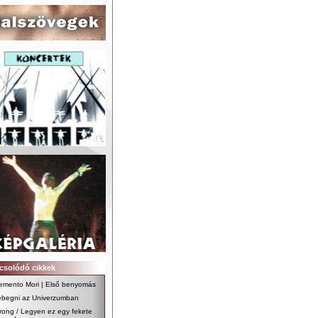
csolódó cikkek
emento Mori | Első benyomás
ebegni az Univerzumban
ong / Legyen ez egy fekete