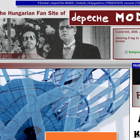
Főoldal
|
depeCHe MODE
|
Videók
|
Képgaléria
|
FREESTATE cuccok
|
Fó
Csütörtök, 2026.
Jelenleg 0 tag és
minket.
Belépé
Hird