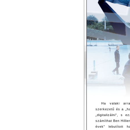
Ha valaki arr
szerkezetű és a „h
„digitalizálni”, s 
számíthat Ben Hillie
évek” lebutított 