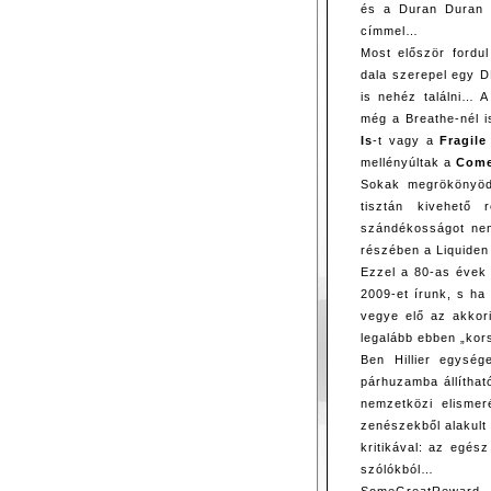
és a Duran Duran 
címmel…
Most először fordu
dala szerepel egy D
is nehéz találni… 
még a Breathe-nél is
Is
-t vagy a
Fragile
mellényúltak a
Come
Sokak megrökönyöd
tisztán kivehető
szándékosságot nem
részében a Liquide
Ezzel a 80-as évek 
2009-et írunk, s ha
vegye elő az akkor
legalább ebben „kor
Ben Hillier egysé
párhuzamba állítha
nemzetközi elisme
zenészekből alakult
kritikával: az egés
szólókból…