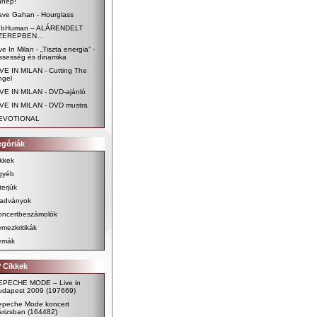
nnep!
ave Gahan - Hourglass
ubHuman – ALÁRENDELT
ZEREPBEN…
ve In Milan - „Tiszta energia” -
issesség és dinamika
VE IN MILAN - Cutting The
ngel
IVE IN MILAN - DVD-ajánló
IVE IN MILAN - DVD mustra
EVOTIONAL
egóriák
kkek
gyéb
terjúk
iadványok
oncertbeszámolók
mezkritikák
émák
 Cikkek
EPECHE MODE – Live in
udapest 2009
(197669)
epeche Mode koncert
árizsban
(164482)