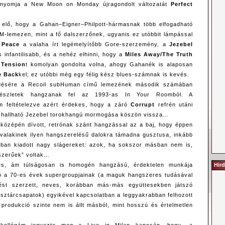
nyomja a New Moon on Monday újragondolt változatát
Perfect
l elő, hogy a Gahan–Eigner–Philpott-hármasnak több elfogadható
M-lemezen, mint a fő dalszerzőnek, ugyanis ez utóbbit lámpással
A
Peace
a valaha írt legémelyítőbb Gore-szerzemény, a
Jezebel
 infantilisabb, és a nehéz elhinni, hogy a
Miles Away/The Truth
 Tension
t komolyan gondolta volna, ahogy Gahanék is alaposan
 Back
kel; ez utóbbi még egy félig kész blues-számnak is kevés.
ésére a Recoil subHuman című lemezének második számában
 részletek hangzanak fel az 1993-as In Your Roomból. A
 feltételezve azért érdekes, hogy a záró
Corrupt
refrén utáni
n hallható Jezebel torokhangú mormogása köszön vissza…
középén dívott, retrónak szánt hangzással az a baj, hogy éppen
 valakinek ilyen hangszerelésű dalokra támadna gusztusa, inkább
iban kiadott nagy slágereket: azok, ha sokszor másban nem is,
szerűek” voltak…
Hird
ges, ám túlságosan is homogén hangzású, érdektelen munkája
tó a 70-es évek supergroupjainak (a maguk hangszeres tudásával
rést szerzett, neves, korábban más-más együttesekben játszó
 sztárcsapatok) egyikével kapcsolatban a leggyakrabban felhozott
z produkció szinte nem is állt másból, mint hosszú és értelmetlen