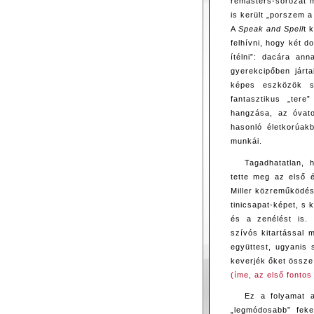
remasters-sorozat m
is került „porszem 
A
Speak and Spell
t 
felhívni, hogy két 
ítélni”: dacára an
gyerekcipőben járta
képes eszközök s
fantasztikus „tere
hangzása, az óvato
hasonló életkorúak
munkái.
Tagadhatatlan
tette meg az első é
Miller közreműködésé
tinicsapat-képet, s
és a zenélést is.
szívós kitartással
együttest, ugyanis 
keverjék őket össz
(íme, az első fontos
Ez a folyamat
„legmódosabb” fek