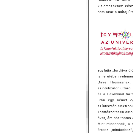
SomeGreatReward 
kislemezekhez kész
nem akar a műfaj útt
egyfajta „fordítva ü
ismeretében vélemé
Dave Thomasnak, 
szintetizátor úttör
és a Hawkwind tarto
után egy német e
színtisztán elektron
Természetesen osto
évét, ám pár fontos
Mint mindennek, a 
értesz „mindenhez”