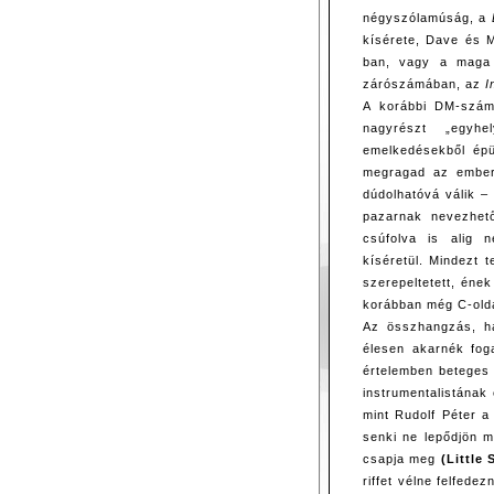
négyszólamúság, a
kísérete, Dave és M
ban, vagy a maga 
zárószámában, az
I
A korábbi DM-szám
nagyrészt „egyh
emelkedésekből épü
megragad az ember 
dúdolhatóvá válik –
pazarnak nevezhet
csúfolva is alig n
kíséretül. Mindezt 
szerepeltetett, ének
korábban még C-old
Az összhangzás, h
élesen akarnék fog
értelemben beteges 
instrumentalistának
mint Rudolf Péter a
senki ne lepődjön 
csapja meg
(Little 
riffet vélne felfedez