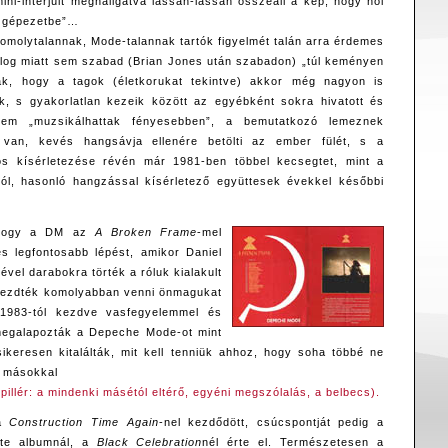
ini-interjúit meghallgatva lassan-lassan összeáll a kép, hogy hol
a gépezetbe”…
komolytalannak, Mode-talannak tartók figyelmét talán arra érdemes
dolog miatt sem szabad (Brian Jones után szabadon) „túl keményen
nak, hogy a tagok (életkorukat tekintve) akkor még nagyon is
k, s gyakorlatlan kezeik között az egyébként sokra hivatott és
em „muzsikálhattak fényesebben”, a bemutatkozó lemeznek
” van, kevés hangsávja ellenére betölti az ember fülét, s a
s kísérletezése révén már 1981-ben többel kecsegtet, mint a
ból, hasonló hangzással kísérletező együttesek évekkel későbbi
, hogy a DM az
A Broken Frame
-mel
s legfontosabb lépést, amikor Daniel
vel darabokra törték a róluk kialakult
 kezdték komolyabban venni önmagukat
 1983-tól kezdve vasfegyelemmel és
 megalapozták a Depeche Mode-ot mint
sikeresen kitalálták, mit kell tenniük ahhoz, hogy soha többé ne
e másokkal
 pillér: a mindenki másétól eltérő, egyéni megszólalás, a belbecs).
 a
Construction Time Again
-nel kezdődött, csúcspontját pedig a
ete albumnál, a
Black Celebration
nél érte el. Természetesen a