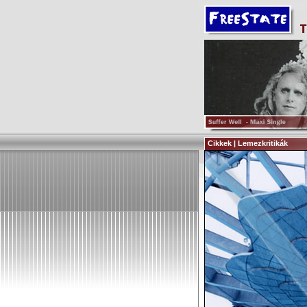
Cikkek | Lemezkritikák