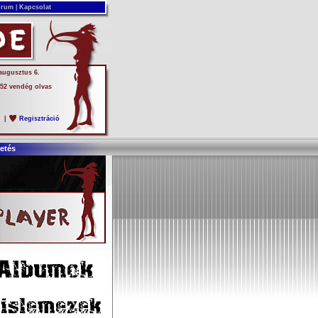
rum
|
Kapcsolat
 augusztus 6.
 52 vendég olvas
s
|
Regisztráció
etés