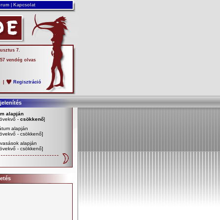
rum
|
Kapcsolat
usztus 7.
 57 vendég olvas
s
|
Regisztráció
elenítés
ím alapján
övekvő
-
csökkenő
]
átum alapján
övekvő
-
csökkenő
]
vasások alapján
övekvő
-
csökkenő
]
etés