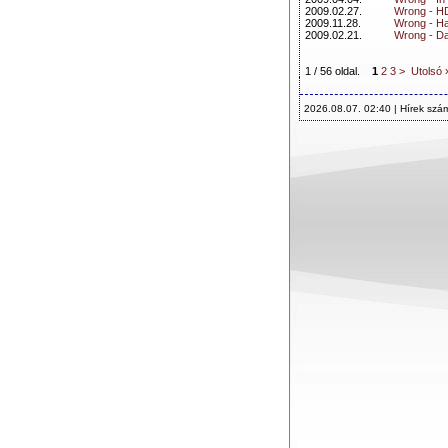
2009.02.27.
Wrong - H
2009.11.28.
Wrong - H
2009.02.21.
Wrong - D
1 / 56 oldal.
1
2
3
>
Utolsó 
2026.08.07. 02:40 | Hírek szá