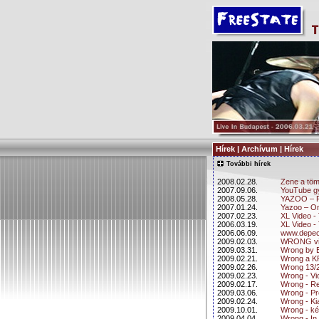
Hírek | Archívum | Hírek
További hírek
2008.02.28.
Zene a tö
2007.09.06.
YouTube g
2008.05.28.
YAZOO – R
2007.01.24.
Yazoo – On
2007.02.23.
XL Video - 
2006.03.19.
XL Video -
2006.06.09.
www.depech
2009.02.03.
WRONG vilá
2009.03.31.
Wrong by E
2009.02.21.
Wrong a K
2009.02.26.
Wrong 13/
2009.02.23.
Wrong - Vi
2009.02.17.
Wrong - R
2009.03.06.
Wrong - Pr
2009.02.24.
Wrong - K
2009.10.01.
Wrong - ké
2009.04.04.
Wrong - In