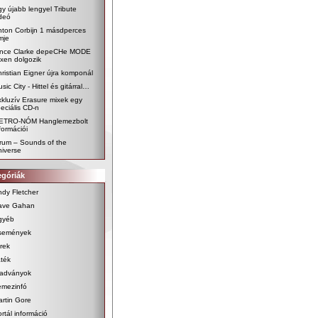
y újabb lengyel Tribute
deó
nton Corbijn 1 másdperces
lmje
ince Clarke depeCHe MODE
xen dolgozik
ristian Eigner újra komponál
sic City - Hittel és gitárral…
kluzív Erasure mixek egy
eciális CD-n
ETRO-NÓM Hanglemezbolt
formációi
rum – Sounds of the
iverse
egóriák
dy Fletcher
ave Gahan
gyéb
semények
rek
ték
iadványok
emezinfó
rtin Gore
rtál információ