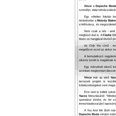
Vince
a
Depeche Mod
személyt, dalai tolmácsolásár
Egy véletlen folytán b
hirdetésébe a
Melody Make
a felhívásra, és megszületet
Nem csak a név - amit e
megbúvó duó is. A
Clarke
-fé
blues-os hangjával ötvöző pro
Az
Only You
című - ere
megelőzve ezzel az akkor má
A bemutatkozó nagylem
sikeres turnét is magáénak t
Egy mérsékelt sikerű k
azonban megbomlani látszott
Vince
már az első
Yaz
tervezett projekt is kez
kötelezettségeket vont maga 
Erre nem is kellett soka
Yazoo
feloszlásáról: "
Mindez 
spontánul történt, és fel 
lemezkiadással járó taposóm
A
You And Me Both
már 
Depeche Mode
minden külön