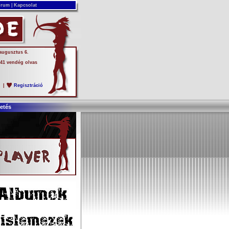
rum
|
Kapcsolat
 augusztus 6.
 41 vendég olvas
s
|
Regisztráció
etés