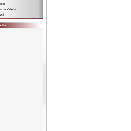
coil
údió Videók
jtó
etés