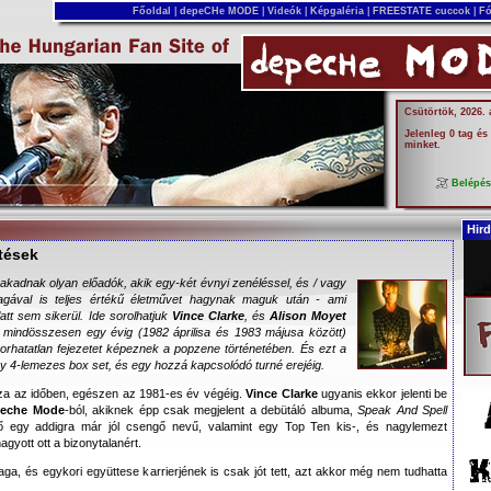
Főoldal
|
depeCHe MODE
|
Videók
|
Képgaléria
|
FREESTATE cuccok
|
Fó
Csütörtök, 2026.
Jelenleg 0 tag és
minket.
Belépé
Hird
tések
kadnak olyan előadók, akik egy-két évnyi zenéléssel, és / vagy
gával is teljes értékű életművet hagynak maguk után - ami
tt sem sikerül. Ide sorolhatjuk
Vince Clarke
, és
Alison Moyet
, mindösszesen egy évig (1982 áprilisa és 1983 májusa között)
orhatatlan fejezetet képeznek a popzene történetében. És ezt a
egy 4-lemezes box set, és egy hozzá kapcsolódó turné erejéig.
za az időben, egészen az 1981-es év végéig.
Vince Clarke
ugyanis ekkor jelenti be
eche Mode
-ból, akiknek épp csak megjelent a debütáló albuma,
Speak And Spell
ő egy addigra már jól csengő nevű, valamint egy Top Ten kis-, és nagylemezt
gyott ott a bizonytalanért.
ga, és egykori együttese karrierjének is csak jót tett, azt akkor még nem tudhatta