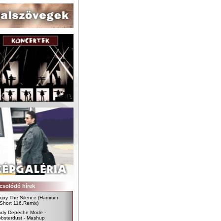
csolódó hírek
njoy The Silence (Hammer
Short 116.Remix)
ady Depeche Mode -
obsterdust - Mashup