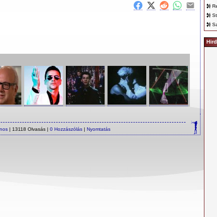
Re
St
Sa
Hird
ános
| 13118 Olvasás |
0 Hozzászólás
|
Nyomtatás