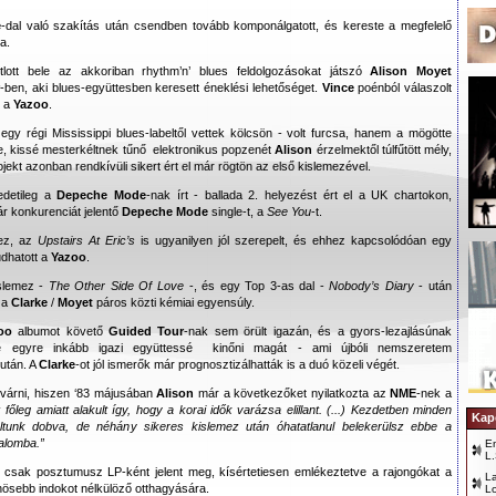
e
-dal való szakítás után csendben
tovább komponálgatott, és kereste a megfelelő
a.
otlott bele az akkoriban rhythm’n’ blues feldolgozásokat játszó
Alison Moyet
r
-ben, aki blues-együttesben keresett éneklési lehetőséget.
Vince
poénból válaszolt
t a
Yazoo
.
gy régi Mississippi blues-labeltől vettek kölcsön - volt furcsa, hanem a mögötte
le, kissé mesterkéltnek tűnő elektronikus popzenét
Alison
érzelmektől túlfűtött mély,
jekt azonban rendkívüli sikert ért el már rögtön az első kislemezével.
detileg a
Depeche Mode
-nak írt - ballada 2. helyezést ért el a UK chartokon,
r konkurenciát jelentő
Depeche Mode
single-t, a
See You
-t.
ez, az
Upstairs At Eric’s
is ugyanilyen jól szerepelt, és ehhez kapcsolódóan egy
udhatott a
Yazoo
.
islemez -
The Other Side Of Love
-, és egy Top 3-as dal -
Nobody’s Diary
- után
 a
Clarke
/
Moyet
páros közti kémiai egyensúly.
oo
albumot követő
Guided Tour
-nak sem örült igazán, és a gyors-lezajlásúnak
dte egyre inkább igazi együttessé kinőni magát - ami újbóli nemszeretem
után. A
Clarke
-ot jól ismerők már prognosztizálhatták is a duó közeli végét.
t várni, hiszen ‘83 májusában
Alison
már a következőket nyilatkozta az
NME
-nek a
főleg amiatt alakult így, hogy a korai idők varázsa elillant. (...) Kezdetben minden
Kap
voltunk dobva, de néhány sikeres kislemez után óhatatlanul belekerülsz ebbe a
alomba.”
E
L.
csak posztumusz LP-ként jelent meg, kísértetiesen emlékeztetve a rajongókat a
L
ösebb indokot nélkülöző otthagyására.
L