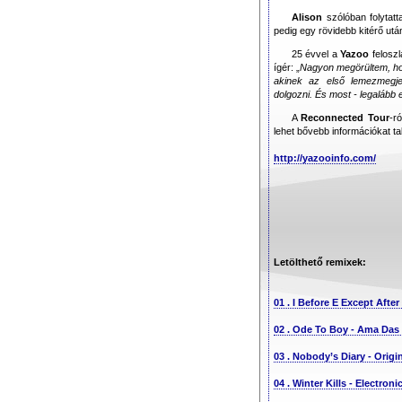
Alison
szólóban folytat
pedig egy rövidebb kitérő utá
25 évvel a
Yazoo
feloszl
ígér: „
Nagyon megörültem, hog
akinek az első lemezmegj
dolgozni. És most - legalább 
A
Reconnected Tour
-r
lehet bővebb információkat tal
http://yazooinfo.com/
Letölthető remixek:
01 . I Before E Except Afte
02 . Ode To Boy - Ama Da
03 . Nobody’s Diary - Orig
04 . Winter Kills - Electron