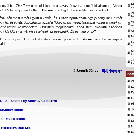
Eg
ta tovább -
The Turn
címmel jelent meg tavaly ősszel a legutóbbi albuma -,
Vince
vi
n 1985-ben útjára indította az
Erasure
-t, eddigi leghosszabb távú projektjét.
A
fi
ása után most ismét együtt a kettős, és
Alison
nyilatkozata egy jó hangulatú turnét
V
y ismét együtt dolgozhatok azzal a fickóval, aki megnyitotta számomra a kapukat,
mi
elenésemet köszönhetem. Őszintén megmondva, soha nem akartam szólóban
Ch
egy kis időre - ismét része lehetek az egésznek. És ez nagyon jó!”
Mu
ól, és a májusra tervezett díszdobozos megjelenésről a
Yazoo
hivatalos weblapján
Ex
álni:
sp
M
in
iD
Un
© Janurik János –
EMI Hungary
Kat
An
D
E
E
r C - 2 + 3 remix by Subway Collective
Hí
Já
s Shadow Remix
K
in of Essex Remix
L
Ma
ic Periodic’s Dub Mix
Po