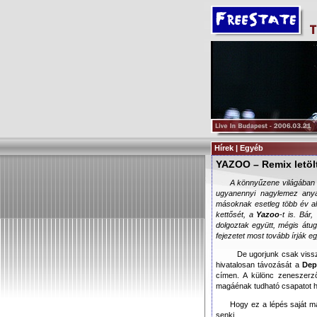
Hírek | Egyéb
YAZOO – Remix letöl
A könnyűzene világában a
ugyanennyi nagylemez anya
másoknak esetleg több év ala
kettősét, a
Yazoo
-t is. Bár
dolgoztak együtt, mégis átug
fejezetet most tovább írják 
De ugorjunk csak viss
hivatalosan távozását a
Dep
címen. A különc zeneszerz
magáénak tudható csapatot ha
Hogy ez a lépés saját ma
senki.