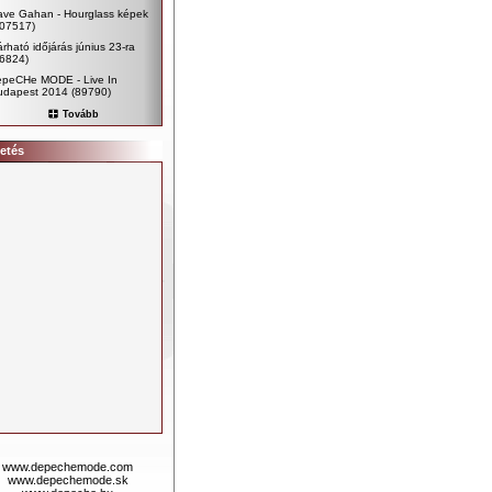
ave Gahan - Hourglass képek
107517)
rható időjárás június 23-ra
96824)
epeCHe MODE - Live In
udapest 2014
(89790)
Tovább
etés
www.depechemode.com
www.depechemode.sk