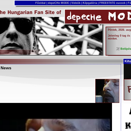
Főoldal
|
depeCHe MODE
|
Videók
|
Képgaléria
|
FREESTATE cuccok
|
Fó
Péntek, 2026. aug
Jelenleg 0 tag és
minket.
Belépé
Kih
- News