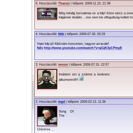
5. Hozzászóló:
Tharsis
| Időpont: 2009.11.10. 21:38
Még mindig borzalmas ez a klip! Köze sincs a zene
klipjének titulálni….nos nem kis elfogultság kellett h
4. Hozzászóló:
Niki
| Időpont: 2009.07.30. 03:29
Halo-klip jó! Kibírnám koncerten, nagyon arravaló!
Név
http://www.youtube.com/watch?v=qGjK3yCPmyE
3. Hozzászóló:
xenon
| Időpont: 2009.07.15. 22:57
Imádom ezt a számot a kedvenc
albumomról!!!
2. Hozzászóló:
wgd
| Időpont: 2009.02.13. 11:36
Song Of
The
Universe….