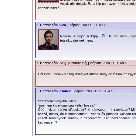
voltak ciki dolgok. Ez a klip pont azok közé a dol
képzeld hozzá.
8. Hozzászóló:
vica
| Időpont: 2009.11.11. 09:42
Nekem is bejön a klipp.
De hát nem vagyu
tetszik,valakinek nem.
7. Hozzászóló:
Szigi
[Szerkesztő] | Időpont: 2009.11.11. 09:39
Hát igen… nem kis elfogultság kell ahhoz, hogy ne lássuk az egyi
6. Hozzászóló:
csabex
| Időpont: 2009.11.11. 08:47
Szerintem a legjobb video.
“nos nem kis elfogultság kellett hozzá.”
Őőő, milyen irányú elfogultság? Ki irányában, mi irányában? Mi
hozzá, biztos, én is mondhatnám. Ízlések és pofonok. Minden rela
vésett törvénynek tűnnek a “szerintem” szó hozzáadása nél
kedvencem?