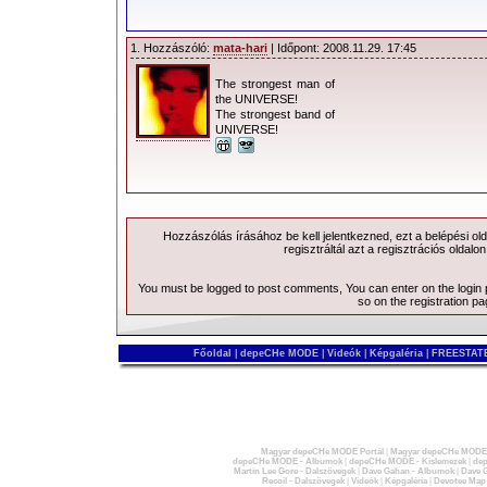
1. Hozzászóló:
mata-hari
| Időpont: 2008.11.29. 17:45
The strongest man of
the UNIVERSE!
The strongest band of
UNIVERSE!
Hozzászólás írásához be kell jelentkezned, ezt a
belépési
old
regisztráltál azt a
regisztrációs
oldalon
You must be logged to post comments, You can enter on the
login
so on the
registration p
Főoldal
|
depeCHe MODE
|
Videók
|
Képgaléria
|
FREESTATE
Magyar depeCHe MODE Portál
|
Magyar depeCHe MODE 
depeCHe MODE - Albumok
|
depeCHe MODE - Kislemezek
|
dep
Martin Lee Gore - Dalszövegek
|
Dave Gahan - Albumok
|
Dave G
Recoil - Dalszövegek
|
Videók
|
Képgaléria
|
Devotee Map