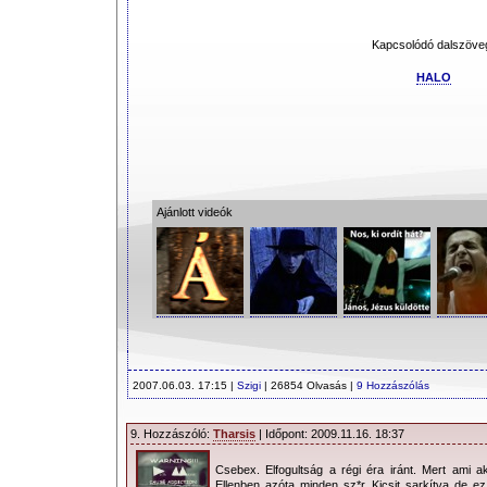
Kapcsolódó dalszöve
HALO
Ajánlott videók
2007.06.03. 17:15 |
Szigi
| 26854 Olvasás |
9 Hozzászólás
9. Hozzászóló:
Tharsis
| Időpont: 2009.11.16. 18:37
Csebex. Elfogultság a régi éra iránt. Mert ami a
Ellenben azóta minden sz*r. Kicsit sarkítva de ez