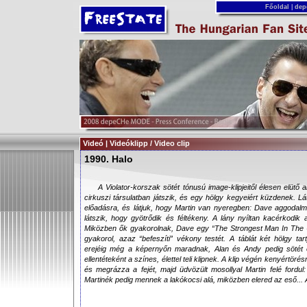
Főoldal
|
dep
Videó | Videóklipp / Video clip
1990. Halo
A Violator-korszak sötét tónusú image-klipjeitől élesen elütő
cirkuszi társulatban játszik, és egy hölgy kegyeiért küzdenek. L
előadásra, és látjuk, hogy Martin van nyeregben: Dave aggodalma
látszik, hogy gyötrődik és féltékeny. A lány nyíltan kacérkodik
Miközben ők gyakorolnak, Dave egy “The Strongest Man In The Uni
gyakorol, azaz “befeszíti” vékony testét. A táblát két hölgy ta
erejéig még a képernyőn maradnak, Alan és Andy pedig sötét ö
ellentéteként a színes, élettel teli klipnek. A klip végén kenyértöré
és megrázza a fejét, majd üdvözült mosollyal Martin felé fordul
Martinék pedig mennek a lakókocsi alá, miközben elered az eső... A