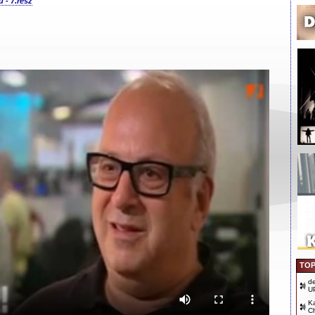
 - 7.rész
TOP
d
U
Ka
Ch