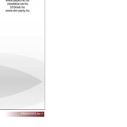
www.depeche.hu
slowblow.uw.hu
101klub.hu
www.dm-party.hu
FREESTATE.hu ©