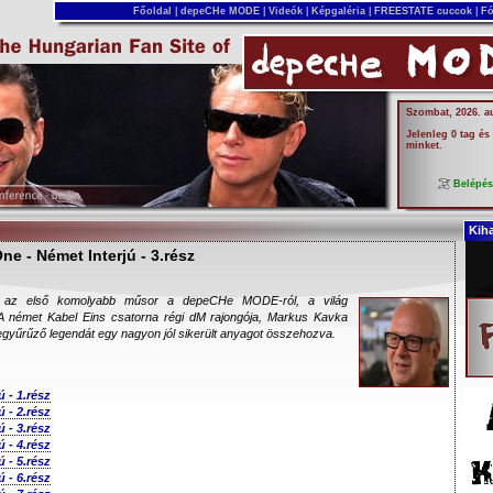
Főoldal
|
depeCHe MODE
|
Videók
|
Képgaléria
|
FREESTATE cuccok
|
Fó
Szombat, 2026. a
Jelenleg 0 tag és
minket.
Belépé
Kih
e - Német Interjú - 3.rész
 az első komolyabb műsor a depeCHe MODE-ról, a világ
 A német Kabel Eins csatorna régi dM rajongója, Markus Kavka
begyűrűző legendát egy nagyon jól sikerült anyagot összehozva.
 - 1.rész
 - 2.rész
 - 3.rész
 - 4.rész
 - 5.rész
 - 6.rész