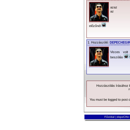
azaz
az
előzőnél
1. Hozzászóló:
DEPECHEGI
Vicces volt
beszólás
Hozzászólás írásához be
r
You must be logged to post
Főoldal
|
depeCHe