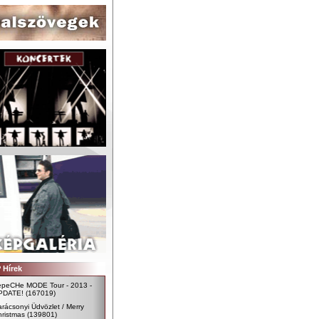
 Hírek
epeCHe MODE Tour - 2013 -
PDATE!
(167019)
rácsonyi Üdvözlet / Merry
ristmas
(139801)