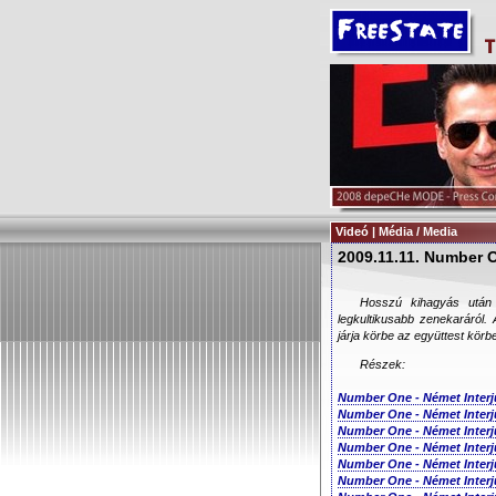
Videó | Média / Media
2009.11.11. Number On
Hosszú kihagyás után
legkultikusabb zenekaráról.
járja körbe az együttest kör
Részek:
Number One - Német Interjú
Number One - Német Interjú
Number One - Német Interjú
Number One - Német Interjú
Number One - Német Interjú
Number One - Német Interjú