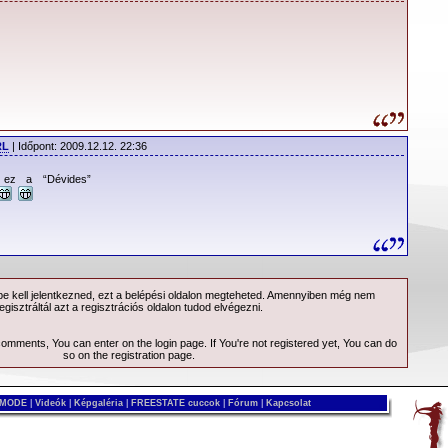
RL
| Időpont: 2009.12.12. 22:36
 ez a “Dévides”
 kell jelentkezned, ezt a
belépési
oldalon megteheted. Amennyiben még nem
egisztráltál azt a
regisztrációs
oldalon tudod elvégezni.
 comments, You can enter on the
login page
. If You're not registered yet, You can do
so on the
registration page
.
 MODE
|
Videók
|
Képgaléria
|
FREESTATE cuccok
|
Fórum
|
Kapcsolat