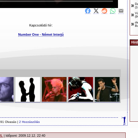
D
(
Vá
(
d
Kapcsolódó hír:
B
Number One - Német Interjú
Hird
91 Olvasás |
2 Hozzászólás
RL
| Időpont: 2009.12.12. 22:40