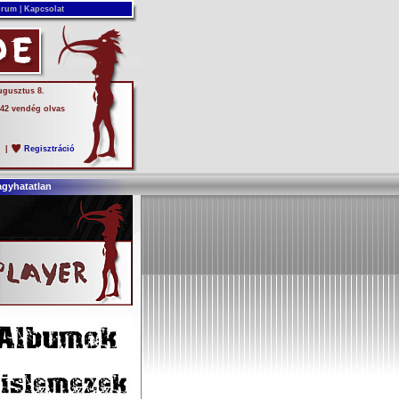
rum
|
Kapcsolat
ugusztus 8.
 42 vendég olvas
s
|
Regisztráció
agyhatatlan