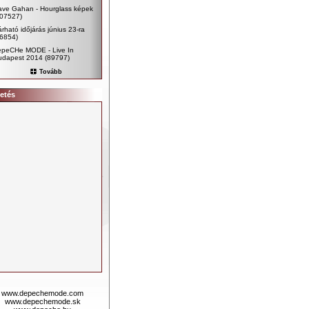
ave Gahan - Hourglass képek
107527)
rható időjárás június 23-ra
96854)
epeCHe MODE - Live In
udapest 2014
(89797)
Tovább
etés
www.depechemode.com
www.depechemode.sk