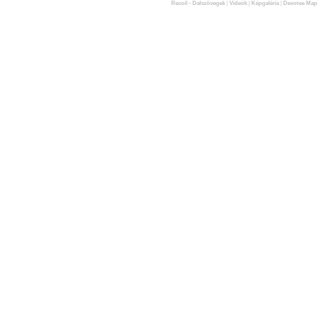
Recoil - Dalszövegek
|
Videók
|
Képgaléria
|
Devotee Map