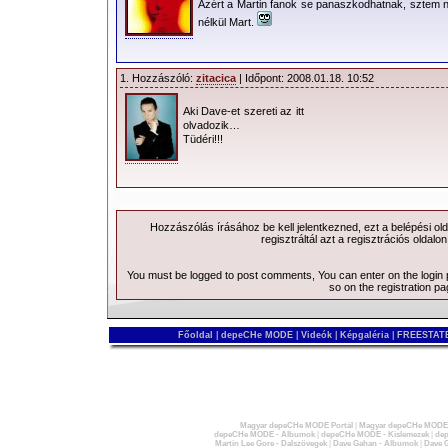
Azért a Martin fanok se panaszkodhatnak, sztem n
nélkül Mart.
1. Hozzászóló:
zitacica
| Időpont: 2008.01.18. 10:52
Aki Dave-et szereti az itt
olvadozik…
Tüdéri!!!
Hozzászólás írásához be kell jelentkezned, ezt a
belépési
old
regisztráltál azt a
regisztrációs
oldalon
You must be logged to post comments, You can enter on the
login
so on the
registration p
Főoldal
|
depeCHe MODE
|
Videók
|
Képgaléria
|
FREESTATE
Magyar depeCHe MODE Portál
|
Magyar depeCHe MODE 
depeCHe MODE - Albumok
|
depeCHe MODE - Kislemezek
|
dep
Martin Lee Gore - Dalszövegek
|
Dave Gahan - Albumok
|
Dave G