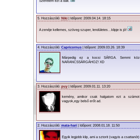
Szeretem ezt a dalt.
5. Hozzászóló:
Niki
| Időpont: 2009.04.14. 18:15
A zenéje kellemes, szöveg szuper, lendületes…klipje is jó!
4. Hozzászóló:
Capricornus
| Időpont: 2009.03.26. 18:39
Márpedig ez a kocsi SÁRGA. Semmi köz
NARANCSSÁRGÁHOZ! XD
3. Hozzászóló:
puy
| Időpont: 2009.01.11. 13:20
kemény, amikor csak halgatom ezt a számo
vagyok,egy belső erőt ad.
2. Hozzászóló:
mata-hari
| Időpont: 2008.01.18. 11:50
Egyik legjobb klip, ami a sztorit (vagyis a csattanót)