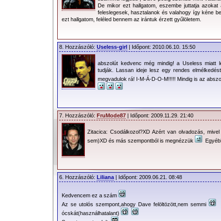
De mikor ezt hallgatom, eszembe juttatja azokat
feleslegesek, hasztalanok és valahogy így kéne bes
ezt hallgatom, feléled bennem az irántuk érzett gyűlöletem.
8. Hozzászóló:
Useless-girl
| Időpont: 2010.06.10. 15:50
abszolút kedvenc még mindig! a Useless miatt 
tudják. Lassan ideje lesz egy rendes elmélkedést 
megvadulok rá! I-M-Á-D-O-M!!!!! Mindig is az ab
7. Hozzászóló:
FruMode87
| Időpont: 2009.11.29. 21:40
Zitacica: Csodálkozol?XD Azért van olvadozás, mivel
sem)XD és más szempontból is megnézzük
Egyébké
6. Hozzászóló:
Liliana
| Időpont: 2009.06.21. 08:48
Kedvencem ez a szám
Az se utolós szempont,ahogy Dave felöltözött,nem semmi
ócskát(használhatalant)