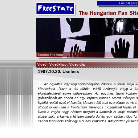
Főoldal
|
dep
Videó | Videóklipp / Video clip
1997.10.20. Useless
Az együttes egy régi sóderbányába érkezik autóval, majd ki
közelednek. Dave a dal dühös, vádló szövegét végig a 
előrehaladtával egyre dühösebben. Az együttes tagjai közbe
gitárszólónál az ebben az egy klipben kopasz Martin előrejön szi
lepellel repülő száll el felettük, Useless felirattal szórólapot és 
utóbbit kiivás után a frontember látványos mozdulattal hajítja el
Dave a végén nagy hévben meglöki a kamerát is, majd mindhá
utolsó snitt: a kamera hirtelen megfordul és egy szőke hölgy fordí
szerint tehát neki szólt egy a dühös kifakadás. Kifejezetten jól siker