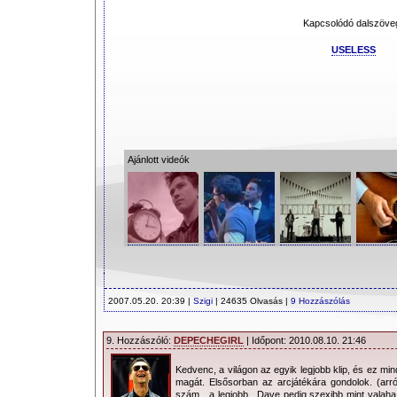
Kapcsolódó dalszöve
USELESS
Ajánlott videók
2007.05.20. 20:39 |
Szigi
| 24635 Olvasás |
9 Hozzászólás
9. Hozzászóló:
DEPECHEGIRL
| Időpont: 2010.08.10. 21:46
Kedvenc, a világon az egyik legjobb klip, és ez mind
magát. Elsősorban az arcjátékára gondolok. (arró
szám…a legjobb , Dave pedig szexibb mint valaha,