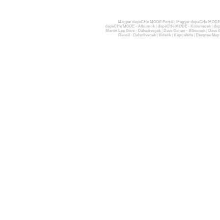
Magyar depeCHe MODE Portál
|
Magyar depeCHe MODE 
depeCHe MODE - Albumok
|
depeCHe MODE - Kislemezek
|
dep
Martin Lee Gore - Dalszövegek
|
Dave Gahan - Albumok
|
Dave G
Recoil - Dalszövegek
|
Videók
|
Képgaléria
|
Devotee Map