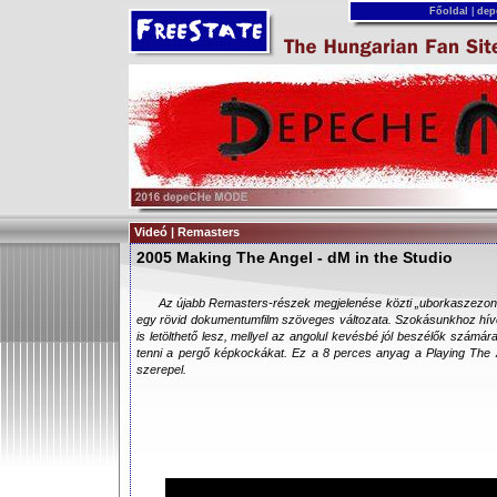
Főoldal
|
dep
Videó | Remasters
2005 Making The Angel - dM in the Studio
Az újabb Remasters-részek megjelenése közti „uborkaszezon”
egy rövid dokumentumfilm szöveges változata. Szokásunkhoz híven
is letölthető lesz, mellyel az angolul kevésbé jól beszélők számá
tenni a pergő képkockákat. Ez a 8 perces anyag a Playing Th
szerepel.