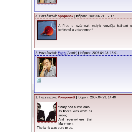
3. Hozzászóló:
opopanax
| Időpont: 2008.06.21. 17:17
A Free c. számnak melyik verziója hallható 
letölthető-e valahonnan?
2. Hozzászóló:
Faith
[Admin] | Időpont: 2007.04.23. 15:01
1. Hozzászóló:
Pomponett
| Időpont: 2007.04.23. 14:40
“Mary had a little lamb,
Its fleece was white as
snow;
And everywhere that
Mary went,
The lamb was sure to go.