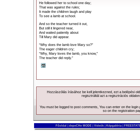
He followed her to school one day;
That was against the rules;
It made the children laugh and play
To see a lamb at school.
And so the teacher turned it out,
But still it lingered near,
And waited patiently about
Till Mary did appear.
“Why does the lamb love Mary so?”
The eager children cry;
“Why, Mary loves the lamb, you know,”
The teacher did reply.”
Hozzászólás írásához be kell jelentkezned, ezt a
belépési
old
regisztráltál azt a
regisztrációs
oldalon
You must be logged to post comments, You can enter on the
login
so on the
registration p
Főoldal
|
depeCHe MODE
|
Videók
|
Képgaléria
|
FREESTATE