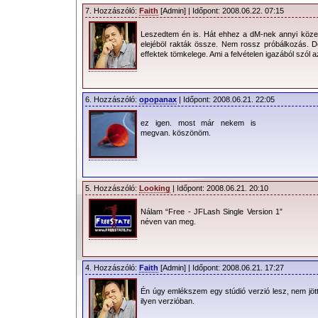
7. Hozzászóló:
Faith
[Admin] | Időpont: 2008.06.22. 07:15
Leszedtem én is. Hát ehhez a dM-nek annyi köze v
elejéböl rakták össze. Nem rossz próbálkozás. De 
effektek tömkelege. Ami a felvételen igazából szól a
6. Hozzászóló:
opopanax
| Időpont: 2008.06.21. 22:05
ez igen. most már nekem is
megvan. köszönöm.
5. Hozzászóló:
Looking
| Időpont: 2008.06.21. 20:10
Nálam “Free - JFLash Single Version 1”
néven van meg.
4. Hozzászóló:
Faith
[Admin] | Időpont: 2008.06.21. 17:27
Én úgy emlékszem egy stúdió verzió lesz, nem jött
ilyen verzióban.