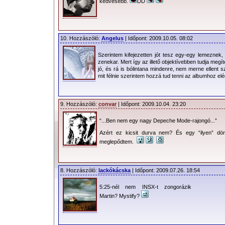
kedvesebb.
DD
10. Hozzászóló:
Angelus
| Időpont: 2009.10.05. 08:02
Szerintem kifejezetten jót tesz egy-egy lemeznek,
zenekar. Mert így az illető objektívebben tudja meg
jó, és rá is bólintana mindenre, nem merne ellent s
mit félnie szerintem hozzá tud tenni az albumhoz elé
9. Hozzászóló:
convar
| Időpont: 2009.10.04. 23:20
“...Ben nem egy nagy Depeche Mode-rajongó...”
Azért ez kicsit durva nem? És egy “ilyen” dön
meglepődtem.
8. Hozzászóló:
lackókácska
| Időpont: 2009.07.26. 18:54
5:25-nél nem INSX-t zongorázik
Martin? Mystify?