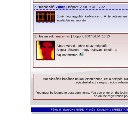
2. Hozzászóló:
Zútika
| Időpont: 2008.07.31. 17:32
Egyik legnagyobb kedvencem. A temetésemen 
legalábbis ezt mondom.
1. Hozzászóló:
mata-hari
| Időpont: 2007.06.04. 10:13
A bare verzió... ohhh na az még ütős.
Angela Shalton!, hogy hányan tépték a
hajukat miattad!
Hozzászólás írásához be kell jelentkezned, ezt a
belépési
old
regisztráltál azt a
regisztrációs
oldalon
You must be logged to post comments, You can enter on the
login
so on the
registration p
Főoldal
|
depeCHe MODE
|
Videók
|
Képgaléria
|
FREESTATE