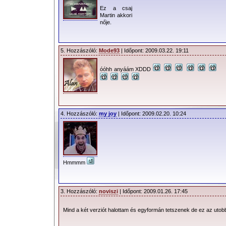
Ez a csaj
Martin akkori
nője.
5. Hozzászóló:
Mode93
| Időpont: 2009.03.22. 19:11
óóhh anyáám XDDD
4. Hozzászóló:
my joy
| Időpont: 2009.02.20. 10:24
Hmmmm
3. Hozzászóló:
noviszi
| Időpont: 2009.01.26. 17:45
Mind a két verziót halottam és egyformán tetszenek de ez az utobbi