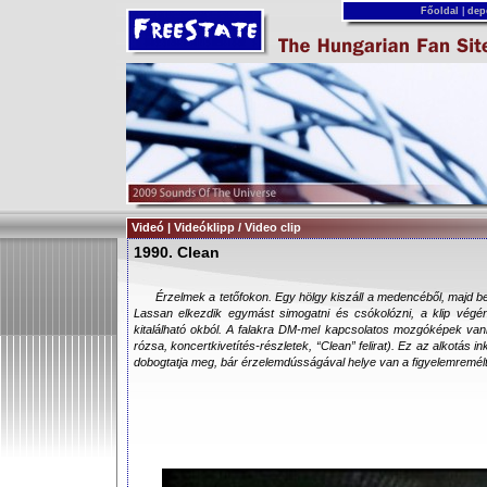
Főoldal
|
dep
Videó | Videóklipp / Video clip
1990. Clean
Érzelmek a tetőfokon. Egy hölgy kiszáll a medencéből, majd b
Lassan elkezdik egymást simogatni és csókolózni, a klip végé
kitalálható okból. A falakra DM-mel kapcsolatos mozgóképek vann
rózsa, koncertkivetítés-részletek, “Clean” felirat). Ez az alkotás 
dobogtatja meg, bár érzelemdússágával helye van a figyelemremélt