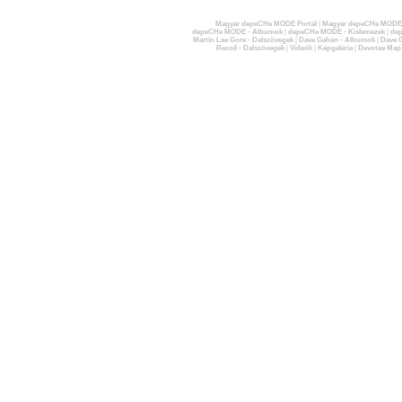
Magyar depeCHe MODE Portál
|
Magyar depeCHe MODE 
depeCHe MODE - Albumok
|
depeCHe MODE - Kislemezek
|
dep
Martin Lee Gore - Dalszövegek
|
Dave Gahan - Albumok
|
Dave G
Recoil - Dalszövegek
|
Videók
|
Képgaléria
|
Devotee Map