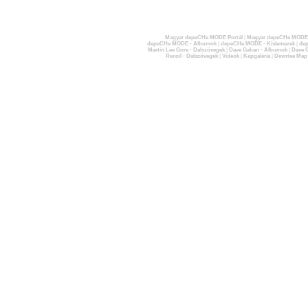
Magyar depeCHe MODE Portál
|
Magyar depeCHe MODE 
depeCHe MODE - Albumok
|
depeCHe MODE - Kislemezek
|
dep
Martin Lee Gore - Dalszövegek
|
Dave Gahan - Albumok
|
Dave G
Recoil - Dalszövegek
|
Videók
|
Képgaléria
|
Devotee Map