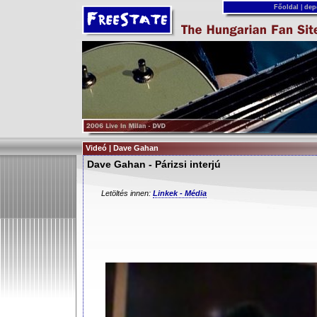
Főoldal
|
dep
Videó | Dave Gahan
Dave Gahan - Párizsi interjú
Letöltés innen:
Linkek - Média