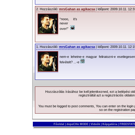
2. Hozzászóló:
mrsGahan as agikacsa
| Időpont: 2009.10.11. 12:3
“nooo, it’s
never
over!”
1. Hozzászóló:
mrsGahan as agikacsa
| Időpont: 2009.10.11. 12:1
nem-e lehetne-e magyar feliratozni-e esetlegese
felvételt? ...-e
Hozzászólás írásához be kell jelentkezned, ezt a
belépési
old
regisztráltál azt a
regisztrációs
oldalon
You must be logged to post comments, You can enter on the
login
so on the
registration p
Főoldal
|
depeCHe MODE
|
Videók
|
Képgaléria
|
FREESTATE