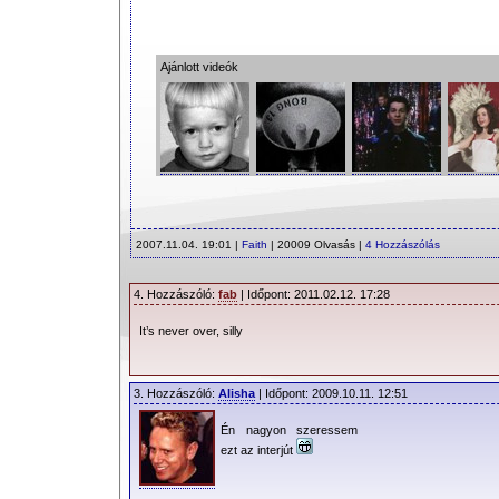
Ajánlott videók
2007.11.04. 19:01 |
Faith
| 20009 Olvasás |
4 Hozzászólás
4. Hozzászóló:
fab
| Időpont: 2011.02.12. 17:28
It’s never over, silly
3. Hozzászóló:
Alisha
| Időpont: 2009.10.11. 12:51
Én nagyon szeressem
ezt az interjút