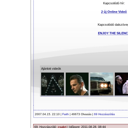
Kapcsolódó hír:
2 új Online Videó
Kapcsolódó dalszöve
ENJOY THE SILENC
Ajánlott videók
2007.04.15. 22:10 |
Faith
| 46673 Olvasás |
69 Hozzászólás
69. Hozzászóló:
csakri
| Időpont: 2011.08.28. 08:44