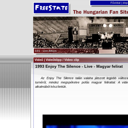
Főoldal
|
dep
Videó | Videóklipp / Video clip
1993 Enjoy The Silence - Live - Magyar felirat
Az Enjoy The Silence talán valaha játszott legjobb változ
turnéról, mindez megspékelve pofás magyar felirattal. A 
alkalmából készítettük.