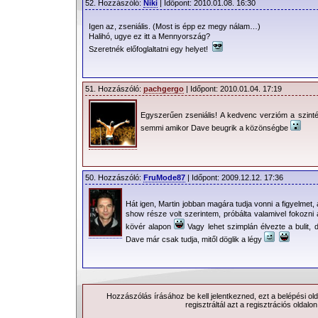
52. Hozzászóló:
Niki
| Időpont: 2010.01.08. 16:30
Igen az, zseniális. (Most is épp ez megy nálam…)
Halihó, ugye ez itt a Mennyország?
Szeretnék előfoglaltatni egy helyet!
51. Hozzászóló:
pachgergo
| Időpont: 2010.01.04. 17:19
Egyszerűen zseniális! A kedvenc verzióm a szinté
semmi amikor Dave beugrik a közönségbe
50. Hozzászóló:
FruMode87
| Időpont: 2009.12.12. 17:36
Hát igen, Martin jobban magára tudja vonni a figyelmet,
show része volt szerintem, próbálta valamivel fokozni 
kövér alapon
Vagy lehet szimplán élvezte a bulit, d
Dave már csak tudja, mitől döglik a légy
Hozzászólás írásához be kell jelentkezned, ezt a
belépési
old
regisztráltál azt a
regisztrációs
oldalon