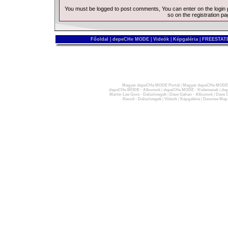
You must be logged to post comments, You can enter on the
login
so on the
registration p
Főoldal
|
depeCHe MODE
|
Videók
|
Képgaléria
|
FREESTATE
Magyar depeCHe MODE Portál
|
Magyar depeCHe MODE 
depeCHe MODE - Albumok
|
depeCHe MODE - Kislemezek
|
dep
Martin Lee Gore - Dalszövegek
|
Dave Gahan - Albumok
|
Dave G
Recoil - Dalszövegek
|
Videók
|
Képgaléria
|
Devotee Map