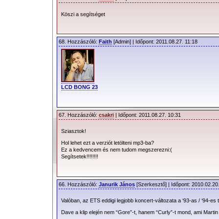
Köszi a segítséget
68. Hozzászóló:
Faith
[Admin] | Időpont: 2011.08.27. 11:18
LCD BONG 23
67. Hozzászóló:
csakri
| Időpont: 2011.08.27. 10:31
Sziasztok!
Hol lehet ezt a verziót letölteni mp3-ba?
Ez a kedvencem és nem tudom megszerezni:(
Segítsetek!!!!!!!!
66. Hozzászóló:
Janurik János
[Szerkesztő] | Időpont: 2010.02.20
Valóban, az ETS eddigi legjobb koncert-változata a ‘93-as / ‘94-es 
Dave a klip elején nem “Gore”-t, hanem “Curly”-t mond, ami Marti