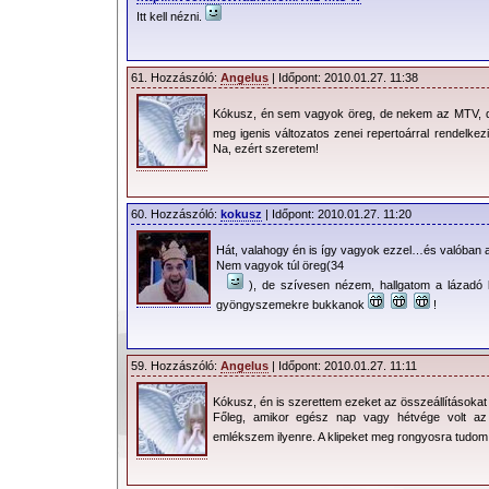
Itt kell nézni.
61. Hozzászóló:
Angelus
| Időpont: 2010.01.27. 11:38
Kókusz, én sem vagyok öreg, de nekem az MTV, 
meg igenis változatos zenei repertoárral rendelke
Na, ezért szeretem!
60. Hozzászóló:
kokusz
| Időpont: 2010.01.27. 11:20
Hát, valahogy én is így vagyok ezzel…és valóban a
Nem vagyok túl öreg(34
), de szívesen nézem, hallgatom a lázadó k
gyöngyszemekre bukkanok
!
59. Hozzászóló:
Angelus
| Időpont: 2010.01.27. 11:11
Kókusz, én is szerettem ezeket az összeállításokat
Főleg, amikor egész nap vagy hétvége volt az
emlékszem ilyenre. A klipeket meg rongyosra tudom