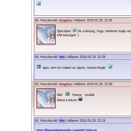
65. Hozzászóló:
Angelus
| Időpont: 2010.01.29. 22:45
Elpirultam
De a lényeg, hogy mindenki tudja né
DM hétvégét! ;)
64. Hozzászóló:
Niki
| Időpont: 2010.01.29. 22:29
Igen, nem én voltam az ügyes, hanem Angie.
63. Hozzászóló:
Angelus
| Időpont: 2010.01.29. 22:28
Niki
Hamar tovább
lőtted a linkem
62. Hozzászóló:
Niki
| Időpont: 2010.01.29. 22:19
http://liveonlinetvradio.com/vh1-hits-tv