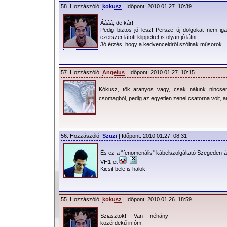
58. Hozzászóló:
kokusz
| Időpont: 2010.01.27. 10:39
Áááá, de kár!
Pedig biztos jó lesz! Persze új dolgokat nem iga
ezerszer látott klippeket is olyan jó látni!
Jó érzés, hogy a kedvenceidről szólnak műsorok
57. Hozzászóló:
Angelus
| Időpont: 2010.01.27. 10:15
Kókusz, tök aranyos vagy, csak nálunk nincsen 
csomagból, pedig az egyetlen zenei csatorna volt,
56. Hozzászóló:
Szuzi
| Időpont: 2010.01.27. 08:31
És ez a “fenomenális” kábelszolgáltató Szegeden áll
VH1-et
Kicsit bele is halok!
55. Hozzászóló:
kokusz
| Időpont: 2010.01.26. 18:59
Sziasztok! Van néhány
közérdekű infóm: