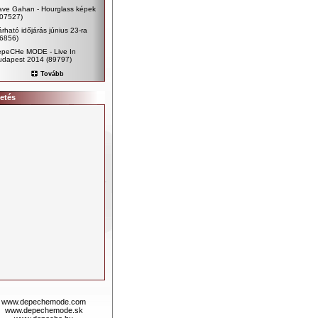
ave Gahan - Hourglass képek
107527)
rható időjárás június 23-ra
96856)
epeCHe MODE - Live In
udapest 2014
(89797)
Tovább
etés
www.depechemode.com
www.depechemode.sk