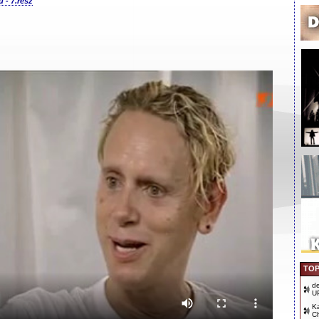
 - 7.rész
TOP
d
U
Ka
Ch