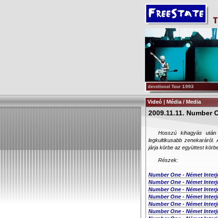
Videó | Média / Media
2009.11.11. Number On
Hosszú kihagyás után
legkultikusabb zenekaráról.
járja körbe az együttest kör
Részek:
Number One - Német Interjú
Number One - Német Interjú
Number One - Német Interjú
Number One - Német Interjú
Number One - Német Interjú
Number One - Német Interjú