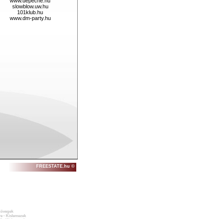
www.depeche.hu
slowblow.uw.hu
101klub.hu
www.dm-party.hu
FREESTATE.hu ©
zövegek
e - Kislemezek