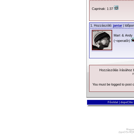
Caprinak: 1:37
1. Hozzászóló:
jantar
| Időpon
Mart & Andy 
(~operatőr)
Hozzászólás írásához be
r
You must be logged to post
Főoldal
|
depeCHe
Magyar
depeCHe MOD