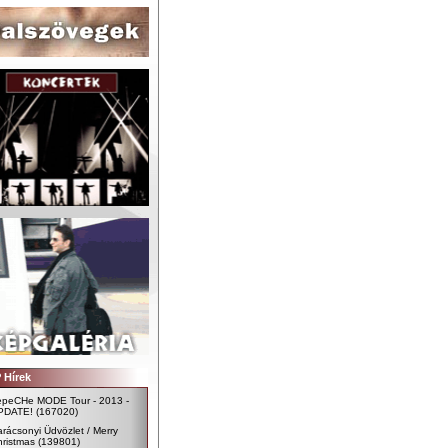
 Hírek
epeCHe MODE Tour - 2013 -
PDATE!
(167020)
rácsonyi Üdvözlet / Merry
ristmas
(139801)