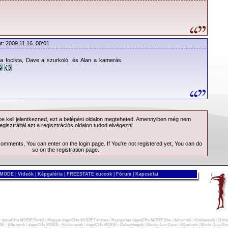
t: 2009.11.16. 00:01
a focista, Dave a szurkoló, és Alan a kamerás
 kell jelentkezned, ezt a
belépési
oldalon megteheted. Amennyiben még nem
egisztráltál azt a
regisztrációs
oldalon tudod elvégezni.
 comments, You can enter on the
login page
. If You're not registered yet, You can do
so on the
registration page
.
 MODE
|
Videók
|
Képgaléria
|
FREESTATE cuccok
|
Fórum
|
Kapcsolat
 depeCHe MODE Portál
|
Magyar depeCHe MODE Fanzine
|
Hungarian depeCHe MODE Site
|
Albumok
|
Kislemezek
|
Dals
E - Albumok
|
depeCHe MODE - Kislemezek
|
depeCHe MODE - Dalszövegek
|
Martin Lee Gore - Albumok
|
Martin Lee Gor