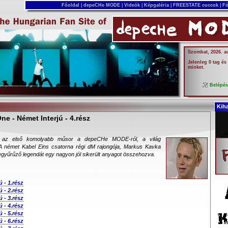
Főoldal
|
depeCHe MODE
|
Videók
|
Képgaléria
|
FREESTATE cuccok
|
Fó
Szombat, 2026. a
Jelenleg 0 tag és
minket.
Belépé
Kih
e - Német Interjú - 4.rész
 az első komolyabb műsor a depeCHe MODE-ról, a világ
 A német Kabel Eins csatorna régi dM rajongója, Markus Kavka
begyűrűző legendát egy nagyon jól sikerült anyagot összehozva.
 - 1.rész
 - 2.rész
 - 3.rész
 - 4.rész
 - 5.rész
 - 6.rész