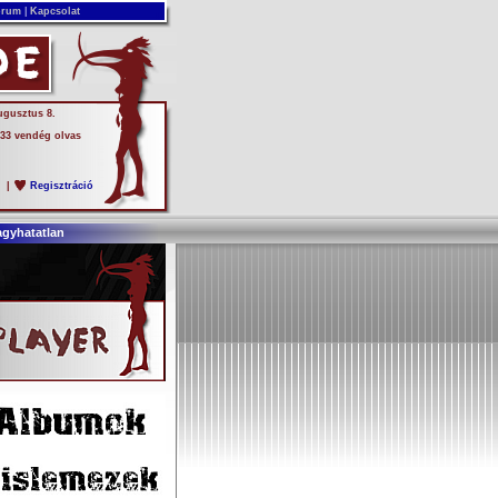
rum
|
Kapcsolat
ugusztus 8.
 33 vendég olvas
s
|
Regisztráció
agyhatatlan