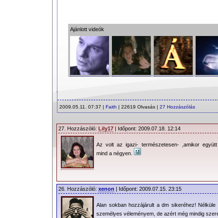
Ajánlott videók
2009.05.11. 07:37 |
Faith
| 22619 Olvasás |
27 Hozzászólás
27. Hozzászóló:
Lily17
| Időpont: 2009.07.18. 12:14
Az volt az igazi- természetesen- ,amikor együtt
mind a négyen.
26. Hozzászóló:
xenon
| Időpont: 2009.07.15. 23:15
Alan sokban hozzájárult a dm sikeréhez! Nélküle 
személyes véleményem, de azért még mindig szer