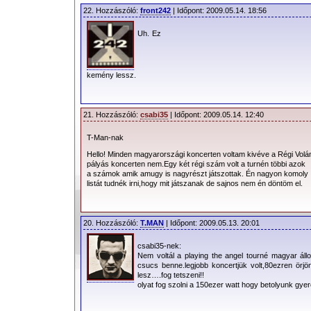
22. Hozzászóló:
front242
| Időpont: 2009.05.14. 18:56
Uh. Ez
kemény lessz.
21. Hozzászóló:
csabi35
| Időpont: 2009.05.14. 12:40
T-Man-nak
Hello! Minden magyarországi koncerten voltam kivéve a Régi Volá
pályás koncerten nem.Egy két régi szám volt a turnén többi azok
a számok amik amugy is nagyrészt játszottak. Én nagyon komoly
listát tudnék irni,hogy mit játszanak de sajnos nem én döntöm el.
20. Hozzászóló:
T.MAN
| Időpont: 2009.05.13. 20:01
csabi35-nek:
Nem voltál a playing the angel tourné magyar áll
csucs benne.legjobb koncertjük volt,80ezren örjö
lesz….fog tetszeni!!
olyat fog szolni a 150ezer watt hogy betolyunk gyer