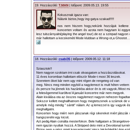
19. Hozzászóló:
T.MAN
| Időpont: 2009.05.13. 19:55
Kokusznak igaza van:
Nálunk biztos,hogy ing-gatya szakad!!!!!
nos nem hiszem hogy,nekünk hozzájuk kellene 
koncerten voltam és azota nem hagytam ki eggye
lesz tulszárnyalni(playing the angel tour).de ez a szinpad nagyon
már hallottam a kecskeméti Mode klubban a Wrong-ot,a Ghostot….hidj
18. Hozzászóló:
csabi35
| Időpont: 2009.05.12. 11:18
Sziasztok!!
Nem nagyon szoktam irni csak olvasgatom a hozzászolásokat.
11 éves koromban hallottam elöször Mode-t most 36 leszek.
Szeretem öket bár nem ugy mint régen de rengeteg cd van
meg. Nincs meg minden egyböl a nagylemezt is mult héten vette
és persze ha jönnek kis hazánkba akkor én is ott vagyok./Most m
a feleségemmel karöltve/ A januári koncertre már nem megyek.
Alain kiválása ota az összes nagylemezt nagyon nehezen fogadtam
Sokszor kellett meghallhatnom hogy megtetszenek a számok de 
amelyik még mindig ” sántit” nálam. Az uj lemezzel is igy vagyok
meghallgatni.
Koncerten hogy miért nem játszanak régi sikereket miért játszák 
hangszerelni egy kicsit.
Azt pedig Alain csinálta mesterfokon. Bele hallgatam a Strangelove
nem igazán nyultak hozzá. A Stripped deto mint a Devotional turné
Biztos nem a pénz miatt koncerteznek/ nincs lakáshitelük/ épp ezé