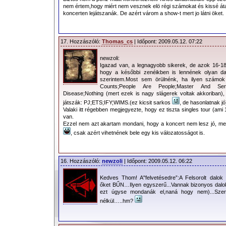
nem értem,hogy miért nem vesznek elö régi számokat és kissé áta
koncerten lejátszanák. De azért várom a show-t mert jo látni öket.
17. Hozzászóló:
Thomas_cs
| Időpont: 2009.05.12. 07:22
newzoli:
Igazad van, a legnagyobb sikerek, de azok 16-18-
hogy a későbbi zenéikben is lennének olyan da
szerintem.Most sem örülnénk, ha ilyen számok
Counts;People Are People;Master And Ser
Disease;Nothing (mert ezek is nagy slágerek voltak akkoriban
játszák: PJ;ETS;IFY;WIMS.(ez kicsit sarkos
, de hasonlatnak jó
Valaki itt régebben megjegyezte, hogy ez tiszta singles tour (ami
van.
Ezzel nem azt akartam mondani, hogy a koncert nem lesz jó, m
, csak azért vihetnének bele egy kis válozatosságot is.
16. Hozzászóló:
newzoli
| Időpont: 2009.05.12. 06:22
Kedves Thom! A"felvetésedre”:A Felsorolt dalok
őket BŰN…Ilyen egyszerű...Vannak bizonyos dalok
ezt úgyse mondanák el,naná hogy nem)...Szeri
nélkül…..hm?