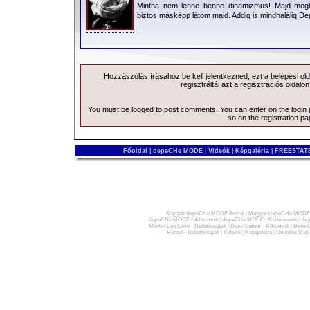
Mintha nem lenne benne dinamizmus! Majd megl
biztos másképp látom majd. Addig is mindhalálig D
Hozzászólás írásához be kell jelentkezned, ezt a
belépési
old
regisztráltál azt a
regisztrációs
oldalon
You must be logged to post comments, You can enter on the
login
so on the
registration p
Főoldal
|
depeCHe MODE
|
Videók
|
Képgaléria
|
FREESTATE
Magyar depeCHe MODE Portál
|
Magyar depeCHe MODE 
depeCHe MODE - Albumok
|
depeCHe MODE - Kislemezek
|
dep
Martin Lee Gore - Dalszövegek
|
Dave Gahan - Albumok
|
Dave G
Recoil - Dalszövegek
|
Videók
|
Képgaléria
|
Devotee Map