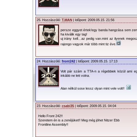
25. Hozzászóló:
T.MAN
| Időpont: 2009.05.15. 21:56
persze eggyet értek!egy banda hangzása sem zene
ha kiválik egy tag!
uj irány kell…az pedig van.mint az ilyenek megosztj
rajongo vagyok már több mint tiz éve.
24. Hozzászóló:
front242
| Időpont: 2009.05.15. 17:13
Volt pár szám a TTA-n a régebbiek közül ami egé
inkább ne lett volna.
Alan nélkül sose lessz olyan mint vele volt!!
23. Hozzászóló:
csabi35
| Időpont: 2009.05.15. 04:04
Hello Front 242!!
Szeretem én is a zenéjüket!! Meg még jöhet Nitzer Ebb
Frontline Assembly!!