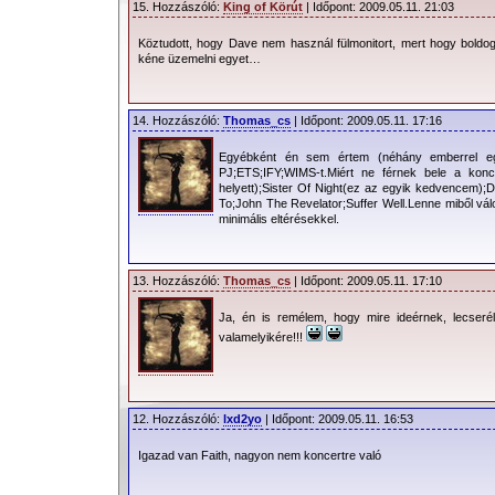
15. Hozzászóló:
King of Körút
| Időpont: 2009.05.11. 21:03
Köztudott, hogy Dave nem használ fülmonitort, mert hogy boldog
kéne üzemelni egyet…
14. Hozzászóló:
Thomas_cs
| Időpont: 2009.05.11. 17:16
Egyébként én sem értem (néhány emberrel egye
PJ;ETS;IFY;WIMS-t.Miért ne férnek bele a konce
helyett);Sister Of Night(ez az egyik kedvencem);
To;John The Revelator;Suffer Well.Lenne miből vál
minimális eltérésekkel.
13. Hozzászóló:
Thomas_cs
| Időpont: 2009.05.11. 17:10
Ja, én is remélem, hogy mire ideérnek, lecserél
valamelyikére!!!
12. Hozzászóló:
lxd2yo
| Időpont: 2009.05.11. 16:53
Igazad van Faith, nagyon nem koncertre való