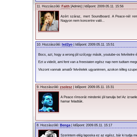
11. Hozzászóló:
Faith
[Admin] | Időpont: 2009.05.11. 15:56
Azért száraz, mert Soundboard. A Peace-nél remé
Nagyon nem koncertre való...
10. Hozzászóló:
lxd2yo
| Időpont: 2009.05.11. 15:51
Bocs, azt, hogy a wrong jól szól,egy másik, youtube-os felvételre é
Ezt a videót, ami fent van a freestaten egész nap nem tudtam megnyi
Viszont vannak amatőr felvételek ugyaninnen, azokon télleg szuper
9. Hozzászóló:
zsolesz
| Időpont: 2009.05.11. 15:31
A Peace rímsorát mindenki jól tanulja be! Az izraeli
hamar feladták.
8. Hozzászóló:
Benga
| Időpont: 2009.05.11. 15:17
Szerintem elég laposka ez az egész, bár ki tudja mé