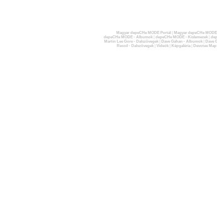
Magyar depeCHe MODE Portál
|
Magyar depeCHe MODE 
depeCHe MODE - Albumok
|
depeCHe MODE - Kislemezek
|
dep
Martin Lee Gore - Dalszövegek
|
Dave Gahan - Albumok
|
Dave G
Recoil - Dalszövegek
|
Videók
|
Képgaléria
|
Devotee Map