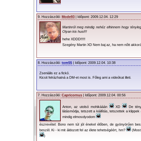
9. Hozzászóló:
Mode93
| Időpont: 2009.12.04. 12:29
Martinról meg mindig nehéz elhinnem hogy tényle
Olyan kis husi!!!
hehe XDDD!!!!!
Szegény Martin XD Nem baj az, ha nem nőtt akkor
8. Hozzászóló:
tom55
| Időpont: 2009.12.04. 10:38
Zseniális ez a fickó.
Kicsit felrázhatná a DM-et most is. Főleg ami a videókat illeti.
7. Hozzászóló:
Capricornus
| Időpont: 2009.12.04. 00:56
Anton, az utolsó mohikááán
XD
De tényé
látásmódja, tetszett a kiállítás, tetszettek a klipp
mindig elmosolyodom
észrevétel: Bono nem túl jól énekel élőben, de gyönyörűen bes
beszél. Ki - ki mit áldozott fel az élete tehetségéért, hm?
(Most 
)