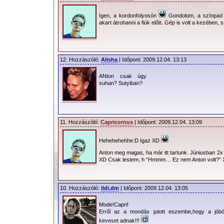
Igen, a kordonfolyosón
Gondolom, a színpad e
akart átrohanni a fiúk előtt. Gép is volt a kezében,
12. Hozzászóló:
Alisha
| Időpont: 2009.12.04. 13:13
ANton csak úgy
suhan? Sutyiban?
11. Hozzászóló:
Capricornus
| Időpont: 2009.12.04. 13:09
Hehehehehhe:D Igaz XD
Anton meg magas, ha már itt tartunk. Júniusban 2x 
XD Csak lestem, h “Hmmm… Ez nem Anton volt?”
10. Hozzászóló:
ildi.dm
| Időpont: 2009.12.04. 13:05
Mode!Capri!
Erről az a mondás jutott eszembe,hogy a jóbó
keveset adnak!!!