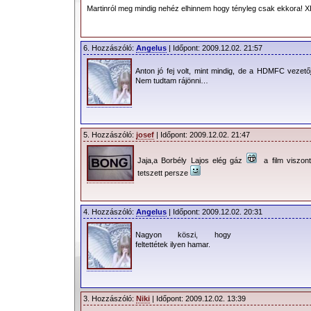
Martinról meg mindig nehéz elhinnem hogy tényleg csak ekkora! 
6. Hozzászóló:
Angelus
| Időpont: 2009.12.02. 21:57
Anton jó fej volt, mint mindig, de a HDMFC vezető
Nem tudtam rájönni…
5. Hozzászóló:
josef
| Időpont: 2009.12.02. 21:47
Jaja,a Borbély Lajos elég gáz
a film viszon
tetszett persze
4. Hozzászóló:
Angelus
| Időpont: 2009.12.02. 20:31
Nagyon köszi, hogy
feltettétek ilyen hamar.
3. Hozzászóló:
Niki
| Időpont: 2009.12.02. 13:39