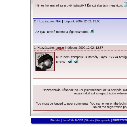
Hé, és hol marad az a győri püspök? Én azt akartam megnézni.
2. Hozzászóló:
Niki
| Időpont: 2009.12.02. 13:03
Az igazi utolsó mamut a jégkorszakból.
1. Hozzászóló:
jantar
| Időpont: 2009.12.02. 12:57
((De nem szimpatikus Borbély Lajos. :SSS)) Amúgy
tetszik.
Hozzászólás írásához be kell jelentkezned, ezt a
belépési
old
regisztráltál azt a
regisztrációs
oldalon
You must be logged to post comments, You can enter on the
login
so on the
registration p
Főoldal
|
depeCHe MODE
|
Videók
|
Képgaléria
|
FREESTATE