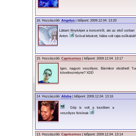
16. Hozzászóló:
Angelus
| Időpont: 2009.12.04. 13:20
Láttam fényképet a koncertről, aki az első sorban 
Anton.
Szóval lebukott, hiába volt rajta esőkabát
15. Hozzászóló:
Capricornus
| Időpont: 2009.12.04. 13:17
Igen, nagyon veszélyes. Bármikor elsütheti! 
következméyne? XDD
14. Hozzászóló:
Alisha
| Időpont: 2009.12.04. 13:16
Gép is volt a kezében a
veszélyes fickónak
13. Hozzászóló:
Capricornus
| Időpont: 2009.12.04. 13:14