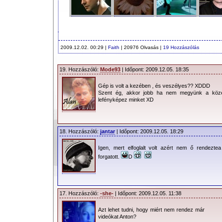
2009.12.02. 00:29 |
Faith
| 20976 Olvasás |
19 Hozzászólás
19. Hozzászóló:
Mode93
| Időpont: 2009.12.05. 18:35
Gép is volt a kezében , és veszélyes?? XDDD
Szent ég, akkor jobb ha nem megyünk a köz
lefényképez minket XD
18. Hozzászóló:
jantar
| Időpont: 2009.12.05. 18:29
Igen, mert elfoglalt volt azért nem ő rendeztea 
forgatott.
D
17. Hozzászóló:
-she-
| Időpont: 2009.12.05. 11:38
Azt lehet tudni, hogy miért nem rendez már
videókat Anton?