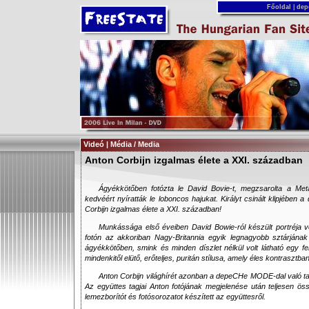
Főoldal
|
dep
Videó | Média / Media
Anton Corbijn izgalmas élete a XXI. században
Ágyékkötőben fotózta le David Bovie-t, megzsarolta a Meta
kedvéért nyíratták le loboncos hajukat. Királyt csinált klipjébe
Corbijn izgalmas élete a XXI. században!
Munkássága első éveiben David Bowie-ról készült portréja vo
fotón az akkoriban Nagy-Britannia egyik legnagyobb sztárjának 
ágyékkötőben, smink és minden díszlet nélkül volt látható egy fe
mindenkitől elütő, erőteljes, puritán stílusa, amely éles kontrasztban
Anton Corbijn világhírét azonban a depeCHe MODE-dal való t
Az együttes tagjai Anton fotójának megjelenése után teljesen öss
lemezborítót és fotósorozatot készített az együttesről.