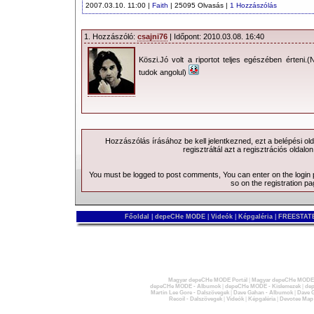
2007.03.10. 11:00 |
Faith
| 25095 Olvasás |
1 Hozzászólás
1. Hozzászóló:
csajni76
| Időpont: 2010.03.08. 16:40
Köszi.Jó volt a riportot teljes egészében érteni.
tudok angolul)
Hozzászólás írásához be kell jelentkezned, ezt a
belépési
old
regisztráltál azt a
regisztrációs
oldalon
You must be logged to post comments, You can enter on the
login
so on the
registration p
Főoldal
|
depeCHe MODE
|
Videók
|
Képgaléria
|
FREESTATE
Magyar depeCHe MODE Portál
|
Magyar depeCHe MODE 
depeCHe MODE - Albumok
|
depeCHe MODE - Kislemezek
|
dep
Martin Lee Gore - Dalszövegek
|
Dave Gahan - Albumok
|
Dave G
Recoil - Dalszövegek
|
Videók
|
Képgaléria
|
Devotee Map