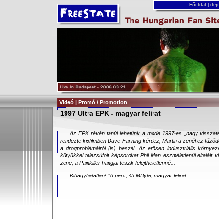
Főoldal
|
dep
Videó | Promó / Promotion
1997 Ultra EPK - magyar felirat
Az EPK révén tanúi lehetünk a mode 1997-es „nagy vissza
rendezte kisfilmben Dave Fanning kérdez, Martin a zenéhez fűződ
a drogproblémáiról (is) beszél. Az erősen indusztriális környez
kütyükkel telezsúfolt képsorokat Phil Man eszméletlenül eltalált vi
zene, a Painkiller hangjai teszik felejthetetlenné...
Kihagyhatatlan! 18 perc, 45 MByte, magyar felirat