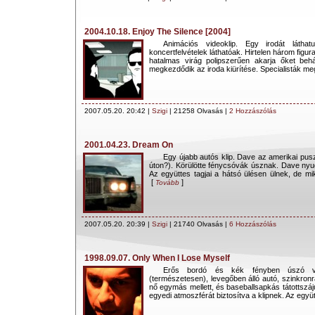
2004.10.18. Enjoy The Silence [2004]
Animációs videoklip. Egy irodát látha
koncertfelvételek láthatóak. Hirtelen három figu
hatalmas virág polipszerűen akarja őket beh
megkezdődik az iroda kiürítése. Specialisták me
2007.05.20. 20:42 |
Szigi
| 21258 Olvasás |
2 Hozzászólás
2001.04.23. Dream On
Egy újabb autós klip. Dave az amerikai pus
úton?). Körülötte fénycsóvák úsznak. Dave nyugt
Az együttes tagjai a hátsó ülésen ülnek, de 
[
]
Tovább
2007.05.20. 20:39 |
Szigi
| 21740 Olvasás |
6 Hozzászólás
1998.09.07. Only When I Lose Myself
Erős bordó és kék fényben úszó vid
(természetesen), levegőben álló autó, szinkronr
nő egymás mellett, és baseballsapkás tátottszájú
egyedi atmoszférát biztosítva a klipnek. Az együt