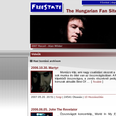
Főoldal
|
dep
Videók
Havi bontású archívum
2006.10.30. Martyr
Montázs-klip, ami nagy csalódást okozott a 
sok munka és ötlet van az összevágásában. A Ma
klipekből összevágva, a zenés részeknél pedig 
korszak aktuális Best Of … [
]
Tovább
2007.05.20. 20:51 |
Szigi
| 24541 Olvasás |
10 Hozzászólás
2006.06.05. John The Revelator
Összevágott koncertklip, World In My E