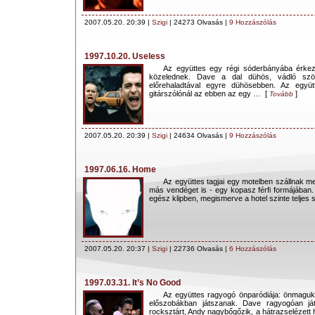
2007.05.20. 20:39 |
Szigi
| 24273 Olvasás |
9 Hozzászólás
1997.10.20. Useless
Az együttes egy régi sóderbányába érkezi
közelednek. Dave a dal dühös, vádló sz
előrehaladtával egyre dühösebben. Az együ
gitárszólónál az ebben az egy … [
]
Tovább
2007.05.20. 20:39 |
Szigi
| 24634 Olvasás |
9 Hozzászólás
1997.06.16. Home
Az együttes tagjai egy motelben szállnak me
más vendéget is - egy kopasz férfi formájában
egész klipben, megismerve a hotel szinte teljes 
2007.05.20. 20:37 |
Szigi
| 22736 Olvasás |
6 Hozzászólás
1997.03.31. It’s No Good
Az együttes ragyogó önparódiája: önmagukat
előszobákban játszanak. Dave ragyogóan já
rocksztárt, Andy nagybőgőzik, a hátrazselézett h