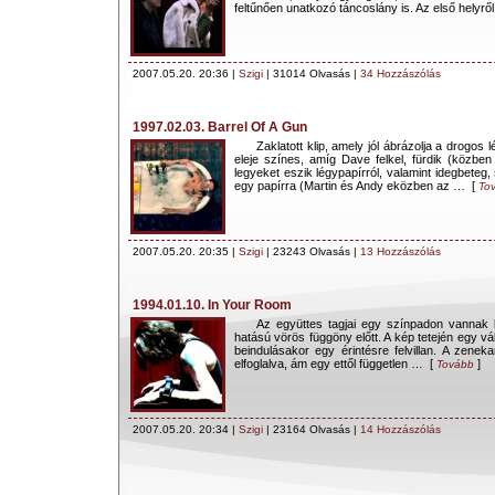
feltűnően unatkozó táncoslány is. Az első helyrő
2007.05.20. 20:36 |
Szigi
| 31014 Olvasás |
34 Hozzászólás
1997.02.03. Barrel Of A Gun
Zaklatott klip, amely jól ábrázolja a drogos l
eleje színes, amíg Dave felkel, fürdik (közbe
legyeket eszik légypapírról, valamint idegbeteg,
egy papírra (Martin és Andy eközben az … [
To
2007.05.20. 20:35 |
Szigi
| 23243 Olvasás |
13 Hozzászólás
1994.01.10. In Your Room
Az együttes tagjai egy színpadon vannak 
hatású vörös függöny előtt. A kép tetején egy vá
beindulásakor egy érintésre felvillan. A zenek
elfoglalva, ám egy ettől független … [
]
Tovább
2007.05.20. 20:34 |
Szigi
| 23164 Olvasás |
14 Hozzászólás