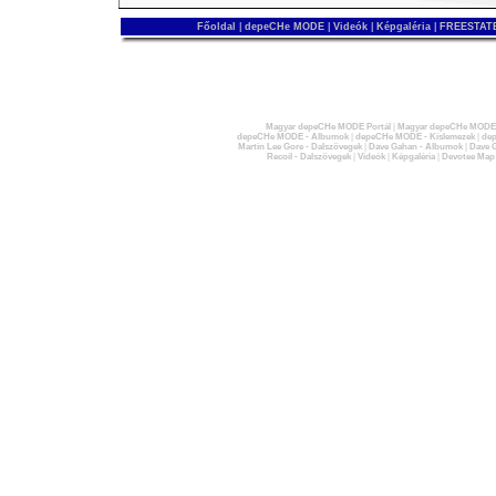
Főoldal
|
depeCHe MODE
|
Videók
|
Képgaléria
|
FREESTATE
Magyar depeCHe MODE Portál
|
Magyar depeCHe MODE 
depeCHe MODE - Albumok
|
depeCHe MODE - Kislemezek
|
dep
Martin Lee Gore - Dalszövegek
|
Dave Gahan - Albumok
|
Dave G
Recoil - Dalszövegek
|
Videók
|
Képgaléria
|
Devotee Map