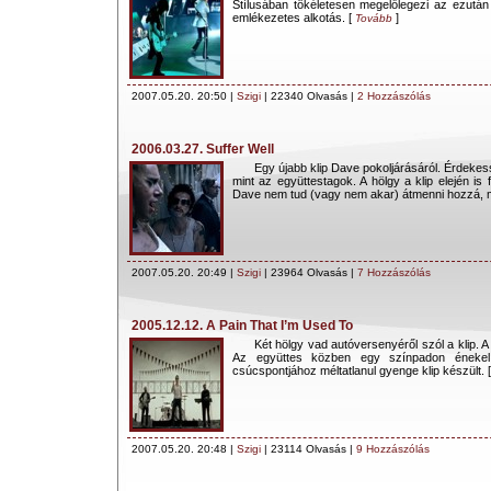
Stílusában tökéletesen megelőlegezi az ezután
emlékezetes alkotás. [
]
Tovább
2007.05.20. 20:50 |
Szigi
| 22340 Olvasás |
2 Hozzászólás
2006.03.27. Suffer Well
Egy újabb klip Dave pokoljárásáról. Érdeke
mint az együttestagok. A hölgy a klip elején is 
Dave nem tud (vagy nem akar) átmenni hozzá, me
2007.05.20. 20:49 |
Szigi
| 23964 Olvasás |
7 Hozzászólás
2005.12.12. A Pain That I’m Used To
Két hölgy vad autóversenyéről szól a klip
Az együttes közben egy színpadon énekel,
csúcspontjához méltatlanul gyenge klip készült. [
2007.05.20. 20:48 |
Szigi
| 23114 Olvasás |
9 Hozzászólás