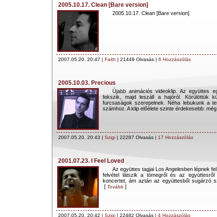
2005.10.17. Clean [Bare version]
2005.10.17. Clean [Bare version]
2007.05.20. 20:47 |
Faith
| 21449 Olvasás |
6 Hozzászólás
2005.10.03. Precious
Újabb animációs videoklip. Az együttes e
fekszik, majd leszáll a hajóról. Körülöttük
furcsaságok szerepelnek. Néha lebukunk a te
számhoz. A klip előélete szinte érdekesebb: mé
2007.05.20. 20:43 |
Szigi
| 22287 Olvasás |
17 Hozzászólás
2001.07.23. I Feel Loved
Az együttes tagjai Los Angelesben lépnek fel
felvétel látszik a tömegről és az együttesről 
koncertet, ám aztán az együttesből sugárzó s
[
]
Tovább
2007.05.20. 20:42 |
Szigi
| 22482 Olvasás |
4 Hozzászólás