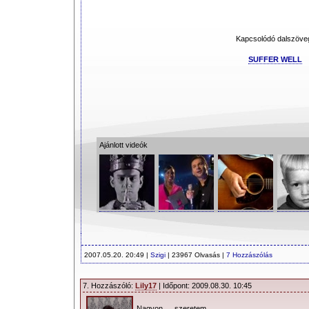
Kapcsolódó dalszöve
SUFFER WELL
Ajánlott videók
2007.05.20. 20:49 |
Szigi
| 23967 Olvasás |
7 Hozzászólás
7. Hozzászóló:
Lily17
| Időpont: 2009.08.30. 10:45
Nagyon szeretem