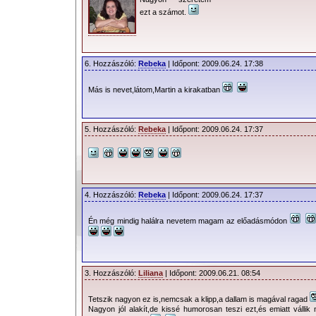
ezt a számot.
6. Hozzászóló:
Rebeka
| Időpont: 2009.06.24. 17:38
Más is nevet,látom,Martin a kirakatban
5. Hozzászóló:
Rebeka
| Időpont: 2009.06.24. 17:37
4. Hozzászóló:
Rebeka
| Időpont: 2009.06.24. 17:37
Én még mindig halálra nevetem magam az előadásmódon
3. Hozzászóló:
Liliana
| Időpont: 2009.06.21. 08:54
Tetszik nagyon ez is,nemcsak a klipp,a dallam is magával ragad
Nagyon jól alakít,de kissé humorosan teszi ezt,és emiatt válli