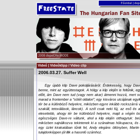
Főoldal
|
dep
Videó | Videóklipp / Video clip
2006.03.27. Suffer Well
Egy újabb klip Dave pokoljárásáról. Érdekesség, hogy Dav
benne, mint az együttestagok. A hölgy a klip elején is feltűnik, 
előtt, ám Dave nem tud (vagy nem akar) átmenni hozzá, mert sok 
marad a frontember a “sötét oldalon”; egy kisváros utcájának egyi
tér be a különböző helyekre, miközben egyre inkább rockszárrá v
szakáll, tetoválások, láncok). A szél csak neki fúj, az eső és 
elesettebb, ahogy tér be különböző helyekre, majd a végén ös
egészséges Dave-re váltunk, ahol a klip elején otthagytuk: be
miközben sajnálkozva tekintenek ki a szánalmas hókupacra, és a
egy üzlet kirakatában tűnik fel, Andy elegáns öltönyben, Marti
tulajdonképpen jól illik a hasonló számhoz.