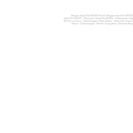
Magyar depeCHe MODE Portál
|
Magyar depeCHe MODE 
depeCHe MODE - Albumok
|
depeCHe MODE - Kislemezek
|
dep
Martin Lee Gore - Dalszövegek
|
Dave Gahan - Albumok
|
Dave G
Recoil - Dalszövegek
|
Videók
|
Képgaléria
|
Devotee Map