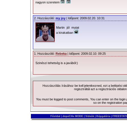
nagyon szeretem
2. Hozzászóló:
my joy
| Időpont: 2009.02.20. 10:31
Martin jól mutat
a kirakatban
1. Hozzászóló:
Rebeka
| Időpont: 2009.02.10. 09:25
Szinészi tehetség is a javából:)
Hozzászólás írásához be kell jelentkezned, ezt a
belépési
old
regisztráltál azt a
regisztrációs
oldalon
You must be logged to post comments, You can enter on the
login
so on the
registration p
Főoldal
|
depeCHe MODE
|
Videók
|
Képgaléria
|
FREESTATE