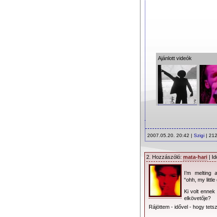
Ajánlott videók
2007.05.20. 20:42 |
Szigi
| 212
2. Hozzászóló:
mata-hari
| Id
I’m melting 
“ohh, my little g
Ki volt ennek
elkövetője?
Rájöttem - idővel - hogy tets