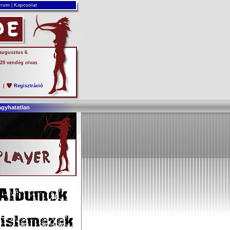
rum
|
Kapcsolat
 augusztus 6.
 29 vendég olvas
s
|
Regisztráció
agyhatatlan