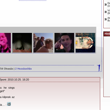
D
(
Vá
(
d
B
Hird
54 Olvasás |
2 Hozzászólás
őpont: 2010.10.25. 16:20
as he sings
irl!”
 a klipnek az
zik… :