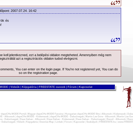
dőpont: 2007.07.24. 16:42
rök és
n!
 kell jelentkezned, ezt a
belépési
oldalon megteheted. Amennyiben még nem
egisztráltál azt a
regisztrációs
oldalon tudod elvégezni.
 comments, You can enter on the
login page
. If You're not registered yet, You can do
so on the
registration page
.
 MODE
|
Videók
|
Képgaléria
|
FREESTATE cuccok
|
Fórum
|
Kapcsolat
 depeCHe MODE Portál
|
Magyar depeCHe MODE Fanzine
|
Hungarian depeCHe MODE Site
|
Albumok
|
Kislemezek
|
Dals
E - Albumok
|
depeCHe MODE - Kislemezek
|
depeCHe MODE - Dalszövegek
|
Martin Lee Gore - Albumok
|
Martin Lee Gor
re - Dalszövegek
|
Dave Gahan - Albumok
|
Dave Gahan - Kislemezek
|
Dave Gahan - Dalszövegek
|
Recoil - Albumok
|
Recoi
 - Dalszövegek
|
Videók
|
Képgaléria
|
Devotee Map
|
Linkek
|
Fórum
|
Kapcsolat
|
Szabályok
|
FREESTATE.hu
|
www.FREEST