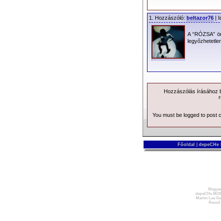
1. Hozzászóló:
beltazor76
| I
A “RÓZSA” ö
legyőzhetetle
Hozzászólás írásához be
r
You must be logged to post
Főoldal
|
depeCHe
Magyar
depeCHe MOD
Martin Lee Go
Recoil