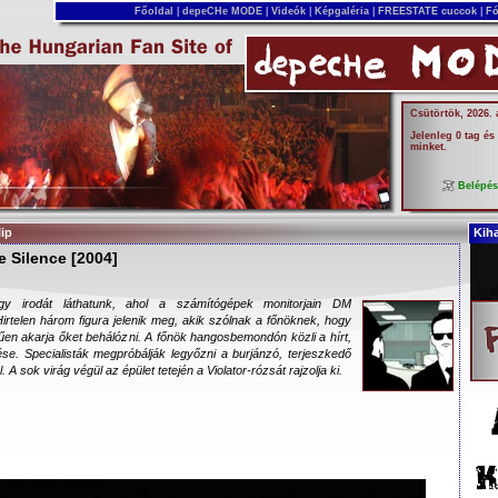
Főoldal
|
depeCHe MODE
|
Videók
|
Képgaléria
|
FREESTATE cuccok
|
Fó
Csütörtök, 2026.
Jelenleg 0 tag és
minket.
Belépé
lip
Kih
e Silence [2004]
Egy irodát láthatunk, ahol a számítógépek monitorjain DM
 Hirtelen három figura jelenik meg, akik szólnak a főnöknek, hogy
űen akarja őket behálózni. A főnök hangosbemondón közli a hírt,
se. Specialisták megpróbálják legyőzni a burjánzó, terjeszkedő
 A sok virág végül az épület tetején a Violator-rózsát rajzolja ki.