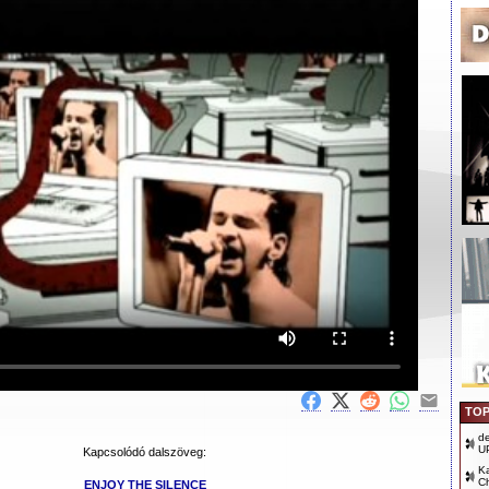
TOP
d
U
Kapcsolódó dalszöveg:
Ka
Ch
ENJOY THE SILENCE