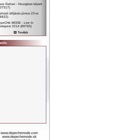
ave Gahan - Hourglass képek
107517)
rható időjárás június 23-ra
96822)
epeCHe MODE - Live In
udapest 2014
(89783)
Tovább
etés
www.depechemode.com
www.depechemode.sk