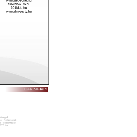
www.depeche.hu
slowblow.uw.hu
101klub.hu
www.dm-party.hu
FREESTATE.hu ©
zövegek
e - Kislemezek
l - Kislemezek
ATE.hu