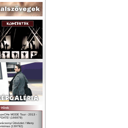
 Hírek
epeCHe MODE Tour - 2013 -
PDATE!
(166979)
rácsonyi Üdvözlet / Merry
ristmas
(139792)