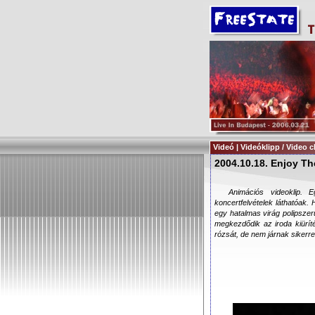
Videó | Videóklipp / Video c
2004.10.18. Enjoy Th
Animációs videoklip. 
koncertfelvételek láthatóak.
egy hatalmas virág polipszer
megkezdődik az iroda kiüríté
rózsát, de nem járnak sikerrel.