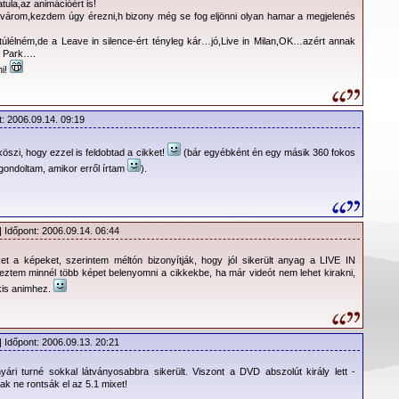
oklip” született (pl. Suffer Well, Macro), semmint koncertverzió.
atula,az animációért is!
 várom,kezdem úgy érezni,h bizony még se fog eljönni olyan hamar a megjelenés
nséges” ;) képek is, pl. a 360 fokos felvétel az aréna tetejéről,
e Down Again védjegyévé vált karlengetés kezdésének mesteri
élném,de a Leave in silence-ért tényleg kár…jó,Live in Milan,OK…azért annak
m Park….
ni!
A zenei részét tekintve mit is
mondhatnék? Ezekkel a
t: 2006.09.14. 09:19
dalokkal nagyot tévedni nem
lehet. S ez egyben előnye, de
öszi, hogy ezzel is feldobtad a cikket!
(bár egyébként én egy másik 360 fokos
hátránya is az előadásnak.
gondoltam, amikor erről írtam
).
Talán egyetlen negatívuma van
az egész anyagnak: a setlist.
Martinék nagyon a tutira
mentek. Persze egyrészt ez egy
| Időpont: 2006.09.14. 06:44
e kell látni, hogy mindenkinek nem lehet a kedvében járni, hiszen
t a képeket, szerintem méltón bizonyítják, hogy jól sikerült anyag a LIVE IN
l százan százféle dallistát állítanának össze. Másrészt pedig
ztem minnél több képet belenyomni a cikkekbe, ha már videót nem lehet kirakni,
i, hogy a legnagyobb slágerek nélkül nincs koncert, ezért is épül
 kis animhez.
ekre. Mindenesetre maradjunk annyiban, hogy a záró Goodnight
tje ékes példája annak, hogy a tömegek által kevésbé ismert, nem
zámok beválogatása is óriási húzás és osztatlan siker lett volna.
| Időpont: 2006.09.13. 20:21
kiemelkedő live verziókat hoztak össze erre a turnéra (többek
ome, The Sinner In Me, Macro, Everything Counts), de az olyan
ári turné sokkal látványosabbra sikerült. Viszont a DVD abszolút király lett -
ak ne rontsák el az 5.1 mixet!
 is sikerült egy kis pluszt csempészni, mint pl. a Walking In My