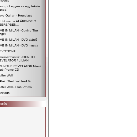
niverse
rong / Legyen ez egy fekete
nnep!
ave Gahan - Hourglass
ubHuman – ALÁRENDELT
ZEREPBEN…
IVE IN MILAN - Cutting The
ngel
IVE IN MILAN - DVD-ajánló
IVE IN MILAN - DVD mustra
EVOTIONAL
islemezmustra: JOHN THE
EVELATOR / LILIAN
OHN THE REVELATOR Miami
lub Promo CD
uffer Well
 Pain That I’m Used To
uffer Well - Club Promo
recious
detés