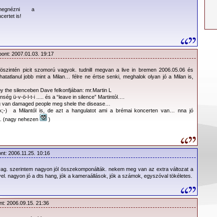
megnézni a
képek effektezett bevágásaival. “Tiszta energia” - mondta Blue
certet is!
 felvételek háttérvetítésbe illesztésének rendezőjeként működött
 koncerten. Kézenfekvő volt tehát, hogy az egész koncert DVD
egbízzák. A több mint 120 fellépés után nagyon is pontos
tek arról, hogy mit szeretne viszontlátni a koncertfilmen. A
pont: 2007.01.03. 19:17
ell.
zintén picit szomorú vagyok. tudnill megvan a live in bremen 2006.05.06 és
 jellemzi az
hatatlanul jobb mint a Milan… félre ne értse senki, meghalok olyan jó a Milan is,
ondatban:
oy the silenceben Dave felkonfjában: mr.Martin L
 merészebb
g ü-v-ö-l-t-i ..... és a “leave in silence” Martintól….
 állóképek,
meg van damaged people meg shele the disease…
k;-) a Milantól is, de azt a hangulatot ami a brémai koncerten van… nna jó
ek, zoom-ok
. (nagy nehezen
)
ögekből való
 Az egész
aki ott volt
pésen, annak
ont: 2006.11.25. 10:16
hatásfokkal adja vissza a film a feelinget; aki nem látta élőben,
 anyag. szerintem nagyon jól összekomponálták. nekem meg van az extra változat a
os betekintést enged a vizualitás és a zene alkotta hangulatba.
l. nagyon jó a dts hang, jók a kameraállások, jók a számok, egyszóval tökéletes.
gam a küzdőtéren, vagy a lelátón (mikor hol
). Úgy tűnik, hogy
 eltérően sokkal több kameraállásból történt a felvétel, számos
ítva ezzel az egyes pillanatok élvezetesebb megörökítéséhez.
nt: 2006.09.15. 21:36
 olykor annyira magukkal ragadták a rendezőt, hogy számos dalhoz