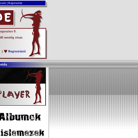
rum
|
Kapcsolat
augusztus 9.
 40 vendég olvas
s
|
Regisztráció
detés