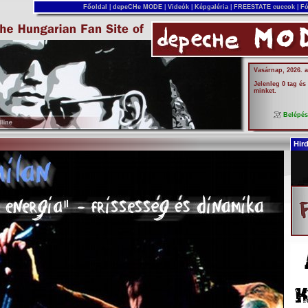
Főoldal
|
depeCHe MODE
|
Videók
|
Képgaléria
|
FREESTATE cuccok
|
Fó
Vasárnap, 2026. 
Jelenleg 0 tag és
minket.
Belépé
Hir