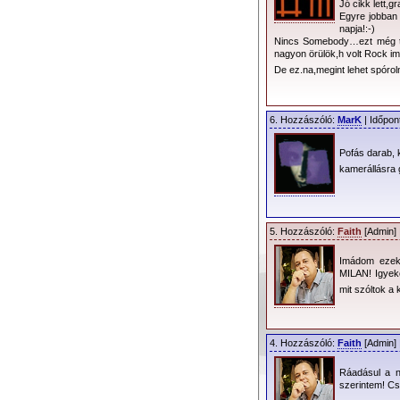
szinte önálló “vide
Jó cikk lett,gr
Egyre jobban
Tetszetősek a “közö
napja!:-)
vagy a Never Let M
Nincs Somebody…ezt még túl
nagyon örülök,h volt Rock i
elkapása.
De ez.na,megint lehet spórol
6. Hozzászóló:
MarK
| Időpon
Pofás darab, k
kamerállásra 
5. Hozzászóló:
Faith
[Admin] 
szubjektív dolog, b
Imádom ezeke
ekkora repertoárbó
MILAN! Igyeke
tudomásul kell venn
mit szóltok a
ennyire a kislemez
Lovers meghitt duet
feltétlenül slágers
4. Hozzászóló:
Faith
[Admin] 
Ettől függetlenül 
között: Precious, H
Ráadásul a ny
szerintem! Cs
kihagyhatatlanokhoz