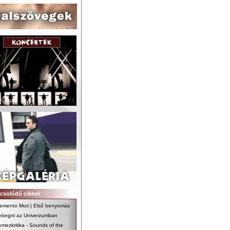
csolódó cikkek
emento Mori | Első benyomás
ebegni az Univerzumban
emezkritika - Sounds of the