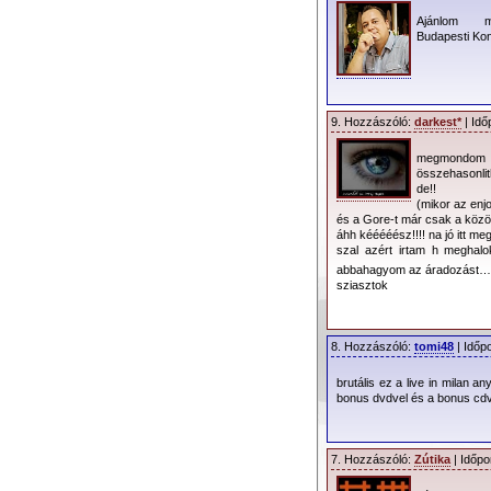
Ajánlom 
nem alkalmazott élő
Budapesti Kon
Leach, aki ezen élő
közre minden egyes
rendezésével is m
elképzelései lehet
9. Hozzászóló:
darkest*
| Idő
végeredményt látni k
megmondom ös
Alapos utómunka
összehasonlit
anyagot. Egy m
de!!
(mikor az enj
minden eddiginél
és a Gore-t már csak a közönsé
játék a színekkel,
áhh kééééész!!!! na jó itt 
szal azért irtam h meghalo
lassítások, effekt
abbahagyom az áradozást…
néhol szokatlan sz
sziasztok
precíz vágása.
koncertre vetítve: 
legalább egy fellé
8. Hozzászóló:
tomi48
| Időp
megdöbbentően nagy 
brutális ez a live in milan
annak pedig látvány
bonus dvdvel és a bonus cdve
Szinte ott érzem ma
a korábbi turnéktól
lehetőséget biztos
7. Hozzászóló:
Zútika
| Időpo
Jóllehet az ötletek