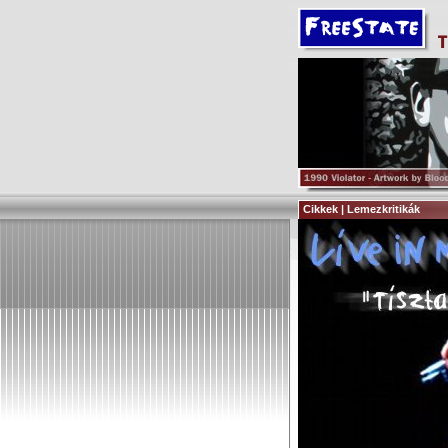
Cikkek | Lemezkritikák