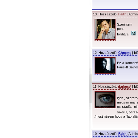
történelem (még a
hangszerelési iskol
13. Hozzászóló:
Faith
[Admin]
Szerintem
pont
fordítva.
12. Hozzászóló:
Chrome
| Id
Ez a koncertf
Paris-t! Sajn
milánói Forum-ra ese
The Angel látványvi
11. Hozzászóló:
darkest*
| Id
az 1986-os A Questi
kis szerepe volt a
igen , szeret
indított el annak i
megvan már a
és ráadás ni
nevével, a mindenko
sikerül, pers
azonban ismét az ő öt
/most nézem hogy a “lap alján
az egykori Devoti
számíthatunk. A han
szerint a szokáso
10. Hozzászóló:
Faith
[Admin]
művészi Anton kisfi