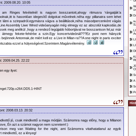
U
etét a „dM történelem”-ben. A szokottól eltérően már az anyag
nt: 2009.08.20. 10:05
W
zően előrukkolt a csapat a részletes turnétervvel az új lemez
ü
am Ringes felvételnél is nagyon bosszantott,ahogy ritmusra ‘rángatják’a
Touring The Angel 2005/2006 néven. A fanatikus rajongótáboráról
D
lnak,itt is hasonlóan idegesítő dolgokat művelnek.néha egy pillanatra sem lehet
lt depeCHe MODE zenészei a hűséges fanok kitartó szeretete
et látni a szinpadról.egymásra vágva a beállitások,néha másodpercenként vágás
s
S
Line Assembly Liwe Wired videóanyagán még elmegy ez az abszolút kapkodás,de
ták volna, hogy még mindig olyan hisztériát képesek kiváltani,
ssek meg anélkül ,hogy a rendező legújjabb hóbortjával ne bosszantson fel,az már
L
éppen a Playing The Angel őszi megjelenésére gyakorlatilag
átmegy fekete-fehérbe a szin.Egy koncertvideónál???Ez pont nem hiányzik
A
n bejönnek Antonnak,de miért kell ez a Live in Milan-ra??A one night in paris exciter
06-os, európai állomásainak jegyei.
L
 elszabta ezzel a hülyeségével.Szerintem.Magánvélemény.
L
etett eddig.
D
d alatt a
K
R
t: 2009.04.25. 22:22
mtés, a
J
 formabontó
C
en egy ilyet:
indig újat
S
ye mellett a
A
áltozása, az
S
Angel.720p.x264.DD5.1-HINT
P
lása, egyéni
oblémák,
Hir
túladagolás, illetve meghatározó zenekari tag kiválása tette
ont: 2008.03.13. 20:32
ben tapasztalt férfivá érő )) 3 basildoni srácot. A motiváció
és 10 évvel ezelőtt összeszedték, leporolták magukat („shake
ndkettő jó, csak mindkettő a maga módján. Számomra nagy előny, hogy a Milanon
Már nem a stílusteremtés a fontos, de ez nem is elvárás, ha
elove, Én azt a számot nagyon nem szeretem!:)
rison meg van Waiting for the night, ami Számomra vitathatatlanul az egyik
thető albumokat hoztak létre azóta, mint az Ultra, az Exciter,
 mindkettő, ez a lényeg!
Angel - amelyek nélkül azért szegényebb lenne az a bizonyos dM