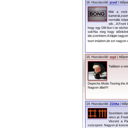
korszak vette kezd
16. Hozzászóló:
josef
| Időpo
megjelenését megelő
Már a rock 
címéből keresztelt 
kamerát,zoomo
is méltán elhíresü
normális kép
stb…A Front 
ellenére sem gondol
hogy egy DM live-t ne nézhe
aminek eredmények
sok!Na meg hogy időnként 
ide,szerintem.A klipjei nagyo
elfogytak a turné 20
tourt imádom,de ezt nagyon
Hosszú út vez
Másfél évtize
15. Hozzászóló:
wgd
| Időpon
stílustere
korszakalkotás, a
Találtam a net
hangszerelés, a m
mutatni akarás igén
privát kötelékek v
Depeche.Mode.Touring.the.
együttlét üressé vá
Nagyon állat!!!!
mentális pr
alkoholizmus, drog
14. Hozzászóló:
Zútika
| Időp
próbára a(z időköz
azonban megmaradt 
Szerintem mi
the disease”
). 
nincs pl. Fre
Viszont a Pa
egyszer olyan szere
csúcspont. Nagyon jó koncert
vagy a Playing The 