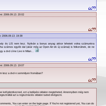
nal Jesus. Szintén kellemes meglepetés volt, hogy az A Question
nt valaha, jobban tetszik annál, ahogyan arra élőben emlékeztem.
ndig jól működnek az örökzöldek. Sőt, még az is kiderül, hogy
nt: 2006.09.13. 20:02
tcher önmagához képest aktív közreműködő több dalban is. A
ámai szintén felkerültek (bonuszként - A Question Of Lust,
ami már csak azért is örvendetes, mert így a dupla koncert
sem maradunk le, arról nem beszélve, hogy Martin énekelte
.amelyek mindig különlegesek.
t: 2006.09.13. 19:38
k lemez
y és LIS nem lesz. Nyilván a bonus anyag akkor lehetett volna számunkra
ja a Touring
 ha számos egyéb dal (akár még az Open Air-ek új számai) is felkerülnek, de ne
 hogy a dvd címe Live in Milan…
umfilm, kár,
d. Ezen a
tó a többi
nt: 2006.09.13. 19:07
ét bejelentő
jékoztató, a
m lesz a dvd-n semmilyen fromában?
PK, valamint
etítése.
A rajongók számára szinte
természetes, hogy minden
 kell jelentkezned, ezt a
belépési
oldalon megteheted. Amennyiben még nem
egisztráltál azt a
regisztrációs
oldalon tudod elvégezni.
albummal és turnéval újabb
generációk csatlakoznak a
 comments, You can enter on the
login page
. If You're not registered yet, You can do
“depesesek” népes táborához.