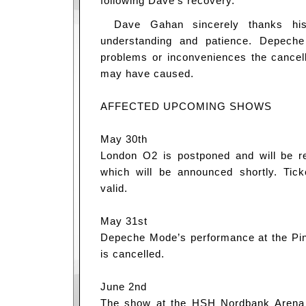
following Dave’s recovery.
Dave Gahan sincerely thanks his
understanding and patience. Depech
problems or inconveniences the cancel
may have caused.
AFFECTED UPCOMING SHOWS
May 30th
London O2 is postponed and will be r
which will be announced shortly. Tick
valid.
May 31st
Depeche Mode’s performance at the Pin
is cancelled.
June 2nd
The show at the HSH Nordbank Arena 