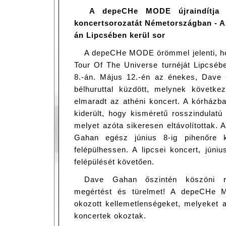
A depeCHe MODE újraindítja
koncertsorozatát Németországban - Az
án Lipcsében kerül sor
A depeCHe MODE örömmel jelenti, hog
Tour Of The Universe turnéját Lipcséb
8.-án. Május 12.-én az énekes, Dave
bélhuruttal küzdött, melynek követke
elmaradt az athéni koncert. A kórházba
kiderült, hogy kisméretű rosszindulatú
melyet azóta sikeresen eltávolítottak.
Gahan egész június 8-ig pihenőre k
felépülhessen. A lipcsei koncert, júni
felépülését követően.
Dave Gahan őszintén köszöni ra
megértést és türelmet! A depeCHe 
okozott kellemetlenségeket, melyeket a
koncertek okoztak.