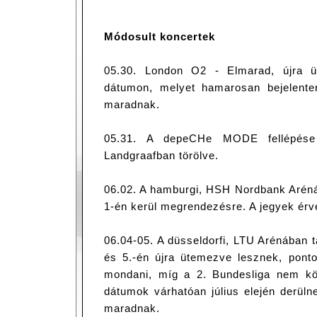
Módosult koncertek
05.30. London O2 - Elmarad, újra 
dátumon, melyet hamarosan bejelente
maradnak.
05.31. A depeCHe MODE fellépése 
Landgraafban törölve.
06.02. A hamburgi, HSH Nordbank Arénáb
1-én kerül megrendezésre. A jegyek ér
06.04-05. A düsseldorfi, LTU Arénában t
és 5.-én újra ütemezve lesznek, pon
mondani, míg a 2. Bundesliga nem közl
dátumok várhatóan július elején derüln
maradnak.