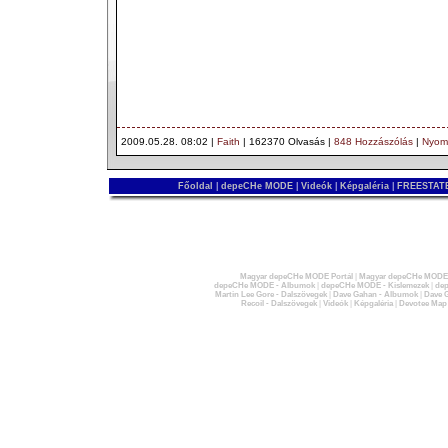
2009.05.28. 08:02 |
Faith
| 162370 Olvasás |
848 Hozzászólás
|
Nyom
Főoldal
|
depeCHe MODE
|
Videók
|
Képgaléria
|
FREESTATE
Magyar depeCHe MODE Portál
|
Magyar depeCHe MODE 
depeCHe MODE - Albumok
|
depeCHe MODE - Kislemezek
|
dep
Martin Lee Gore - Dalszövegek
|
Dave Gahan - Albumok
|
Dave G
Recoil - Dalszövegek
|
Videók
|
Képgaléria
|
Devotee Map