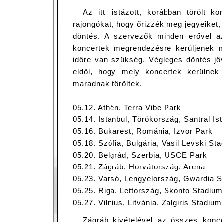
Az itt listázott, korábban törölt k
rajongókat, hogy őrizzék meg jegyeiket
döntés. A szervezők minden erővel 
koncertek megrendezésre kerüljenek 
időre van szükség. Végleges döntés jöv
eldől, hogy mely koncertek kerülne
maradnak töröltek.
05.12. Athén, Terra Vibe Park
05.14. Istanbul, Törökország, Santral Is
05.16. Bukarest, Románia, Izvor Park
05.18. Szófia, Bulgária, Vasil Levski St
05.20. Belgrád, Szerbia, USCE Park
05.21. Zágráb, Horvátország, Arena
05.23. Varsó, Lengyelország, Gwardia 
05.25. Riga, Lettország, Skonto Stadiu
05.27. Vilnius, Litvánia, Zalgiris Stadium
Zágráb kivételével az összes konce