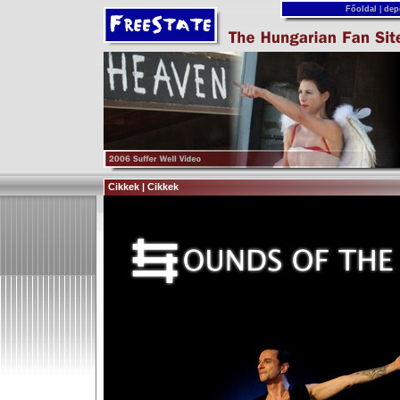
Főoldal
|
dep
Cikkek | Cikkek