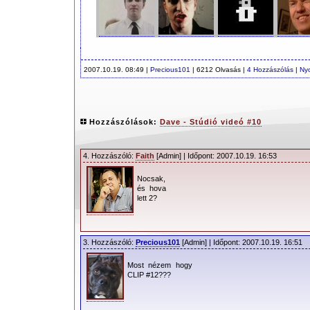
2007.10.19. 08:49 |
Precious101
| 6212 Olvasás |
4 Hozzászólás
|
Ny
Hozzászólások:
Dave - Stúdió videó #10
4. Hozzászóló:
Faith
[Admin] | Időpont: 2007.10.19. 16:53
Nocsak,
és hova
lett 2?
3. Hozzászóló:
Precious101
[Admin] | Időpont: 2007.10.19. 16:51
Most nézem hogy
CLIP #12???