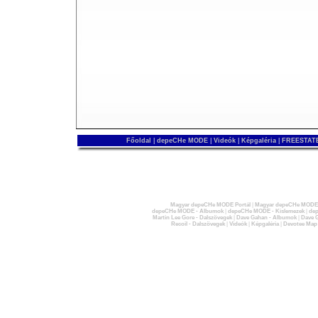
Főoldal
|
depeCHe MODE
|
Videók
|
Képgaléria
|
FREESTATE
Magyar depeCHe MODE Portál
|
Magyar depeCHe MODE 
depeCHe MODE - Albumok
|
depeCHe MODE - Kislemezek
|
dep
Martin Lee Gore - Dalszövegek
|
Dave Gahan - Albumok
|
Dave G
Recoil - Dalszövegek
|
Videók
|
Képgaléria
|
Devotee Map