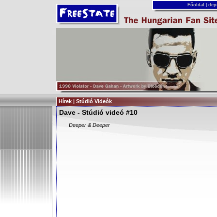
Főoldal
|
dep
Hírek | Stúdió Videók
Dave - Stúdió videó #10
Deeper & Deeper