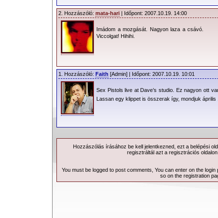
2. Hozzászóló:
mata-hari
| Időpont: 2007.10.19. 14:00
Imádom a mozgását. Nagyon laza a csávó.
Viccolgat! Hihihi.
1. Hozzászóló:
Faith
[Admin] | Időpont: 2007.10.19. 10:01
Sex Pistols live at Dave’s studio. Ez nagyon ott v
Lassan egy klippet is összerak így, mondjuk április
Hozzászólás írásához be kell jelentkezned, ezt a
belépési
old
regisztráltál azt a
regisztrációs
oldalon
You must be logged to post comments, You can enter on the
login
so on the
registration p