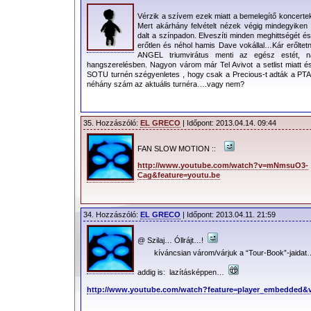
Vérzik a szívem ezek miatt a bemelegítő koncertek
Mert akárhány felvételt nézek végig mindegyiken 
dalt a színpadon. Elveszíti minden meghittségét é
erőtlen és néhol hamis Dave vokállal…Kár erőlt
ANGEL triumvirátus menti az egész estét,
hangszerelésben. Nagyon várom már Tel Avivot a setlist miatt 
SOTU turnén szégyenletes , hogy csak a Precious-t adták a PTA-
néhány szám az aktuális turnéra….vagy nem?
35. Hozzászóló:
EL GRECO
| Időpont: 2013.04.14. 09:44
FAN SLOW MOTION ::
http://www.youtube.com/watch?v=mNmsuO3-
Cag&feature=youtu.be
34. Hozzászóló:
EL GRECO
| Időpont: 2013.04.11. 21:59
@ Szilaj… Óllrájt…!
kíváncsian várom/várjuk a “Tour-Book”-jaida
addig is: lazításképpen…
http://www.youtube.com/watch?feature=player_embedded