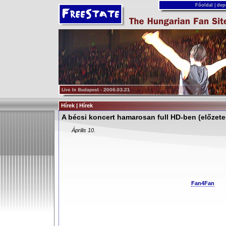
Főoldal
|
dep
Hírek | Hírek
A bécsi koncert hamarosan full HD-ben (előzete
Április 10.
Fan4Fan