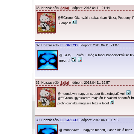
33. Hozzászóló:
Szilaj
| Időpont: 2013.04.11. 21:44
@ElGreco: Ok. nyári szakaszban Nizza, Pozsony, 
Budapest
32. Hozzászóló:
EL GRECO
| Időpont: 2013.04.11. 21:07
@ Szilaj… okés + még a többi koncertekről se fe
meg…!
31. Hozzászóló:
Szilaj
| Időpont: 2013.04.11. 19:57
@moondown: nagyon szuper összefoglaló volt
@ElGreco: igyekszem majd én is valami hasonlót ír
profin csinálta magasra tette a lécet
30. Hozzászóló:
EL GRECO
| Időpont: 2013.04.11. 11:16
@ moondawn… nagyon teccett, klassz kis é.besz.