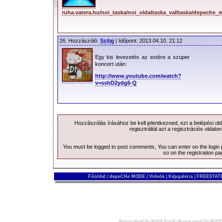
ruha.vatera.hu/noi_taska/noi_oldaltaska_valltaska/depech
26. Hozzászóló:
Szilaj
| Időpont: 2013.04.10. 21:12
Egy kis levezetés az estére a szuper
koncert után:
http://www.youtube.com/watch?
v=sshD2ydg6-Q
Hozzászólás írásához be kell jelentkezned, ezt a
belépési
old
regisztráltál azt a
regisztrációs
oldalon
You must be logged to post comments, You can enter on the
login
so on the
registration p
Főoldal
|
depeCHe MODE
|
Videók
|
Képgaléria
|
FREESTATE
Magyar depeCHe MODE Portál
|
Magyar depeCHe MODE 