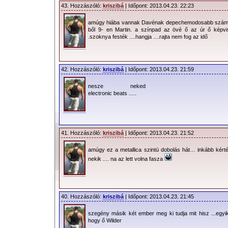
43. Hozzászóló:
kriszibá
| Időpont: 2013.04.23. 22:23
amúgy hiába vannak Davénak depechemodosabb száma
ből 9- en Martin. a színpad az övé ő az úr ő képvi
.szoknya festék ....hangja ....rajta nem fog az idő
42. Hozzászóló:
kriszibá
| Időpont: 2013.04.23. 21:59
nesze neked
electronic beats .....
41. Hozzászóló:
kriszibá
| Időpont: 2013.04.23. 21:52
amúgy ez a metallica szintü dobolás hát… inkább kérté
nekik .... na az lett volna fasza
40. Hozzászóló:
kriszibá
| Időpont: 2013.04.23. 21:45
szegény másik két ember meg ki tudja mit hisz ...egy
hogy ő Wilder