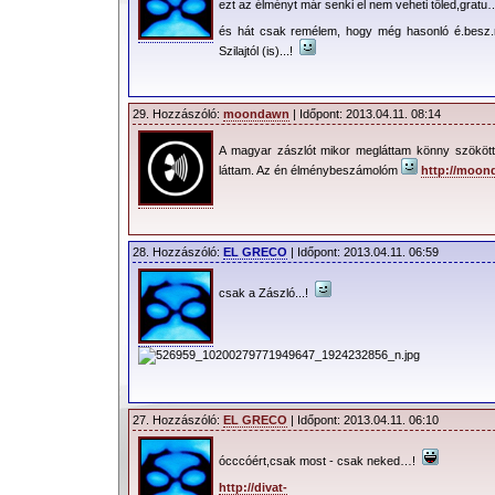
ezt az élményt már senki el nem veheti tőled,grat
és hát csak remélem, hogy még hasonló é.besz.r
Szilajtól (is)...!
29. Hozzászóló:
moondawn
| Időpont: 2013.04.11. 08:14
A magyar zászlót mikor megláttam könny szökö
láttam. Az én élménybeszámolóm
http://moon
28. Hozzászóló:
EL GRECO
| Időpont: 2013.04.11. 06:59
csak a Zászló...!
27. Hozzászóló:
EL GRECO
| Időpont: 2013.04.11. 06:10
ócccóért,csak most - csak neked…!
http://divat-