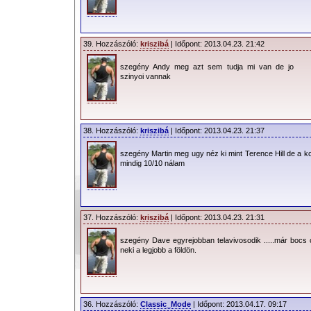
39. Hozzászóló:
kriszibá
| Időpont: 2013.04.23. 21:42
szegény Andy meg azt sem tudja mi van de jo
szinyoi vannak
38. Hozzászóló:
kriszibá
| Időpont: 2013.04.23. 21:37
szegény Martin meg ugy néz ki mint Terence Hill de a k
mindig 10/10 nálam
37. Hozzászóló:
kriszibá
| Időpont: 2013.04.23. 21:31
szegény Dave egyrejobban telavivosodik .....már bocs 
neki a legjobb a földön.
36. Hozzászóló:
Classic_Mode
| Időpont: 2013.04.17. 09:17