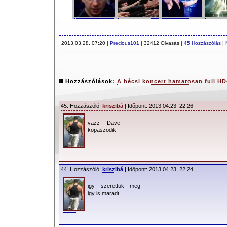
2013.03.28. 07:20 |
Precious101
| 32412 Olvasás |
45 Hozzászólás
|
Hozzászólások:
A bécsi koncert hamarosan full HD
45. Hozzászóló:
kriszibá
| Időpont: 2013.04.23. 22:26
vazz Dave
kopaszodik
44. Hozzászóló:
kriszibá
| Időpont: 2013.04.23. 22:24
igy szerettük meg
igy is maradt