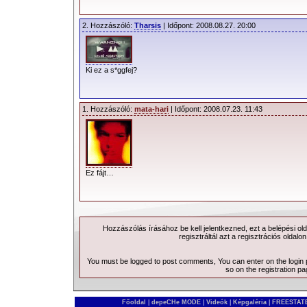
2. Hozzászóló:
Tharsis
| Időpont: 2008.08.27. 20:00
Ki ez a s*ggfej?
1. Hozzászóló:
mata-hari
| Időpont: 2008.07.23. 11:43
Ez fájt…
Hozzászólás írásához be kell jelentkezned, ezt a
belépési
old
regisztráltál azt a
regisztrációs
oldalon
You must be logged to post comments, You can enter on the
login
so on the
registration p
Főoldal
|
depeCHe MODE
|
Videók
|
Képgaléria
|
FREESTATE