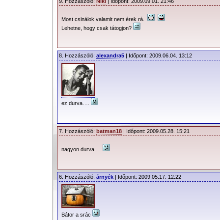
9. Hozzászóló:
Niki
| Időpont: 2009.09.01. 21:46
Most csinálok valamit nem érek rá.
Lehetne, hogy csak tátogjon?
8. Hozzászóló:
alexandra5
| Időpont: 2009.06.04. 13:12
ez durva….
7. Hozzászóló:
batman18
| Időpont: 2009.05.28. 15:21
nagyon durva….
6. Hozzászóló:
árnyék
| Időpont: 2009.05.17. 12:22
Bátor a srác