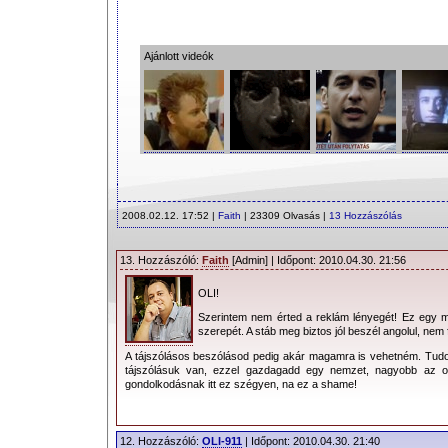
Ajánlott videók
2008.02.12. 17:52 |
Faith
| 23309 Olvasás |
13 Hozzászólás
13. Hozzászóló:
Faith
[Admin] | Időpont: 2010.04.30. 21:56
OLI!
Szerintem nem érted a reklám lényegét! Ez egy me
szerepét. A stáb meg biztos jól beszél angolul, nem 
A tájszólásos beszólásod pedig akár magamra is vehetném. Tudo
tájszólásuk van, ezzel gazdagadd egy nemzet, nagyobb az ors
gondolkodásnak itt ez szégyen, na ez a shame!
12. Hozzászóló:
OLI-911
| Időpont: 2010.04.30. 21:40