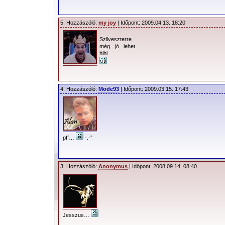
5. Hozzászóló:
my joy
| Időpont: 2009.04.13. 18:20
Szilveszterre
még jó lehet
hihi
4. Hozzászóló:
Mode93
| Időpont: 2009.03.15. 17:43
pff…
-.-”
3. Hozzászóló:
Anonymus
| Időpont: 2008.09.14. 08:40
Jesszus…