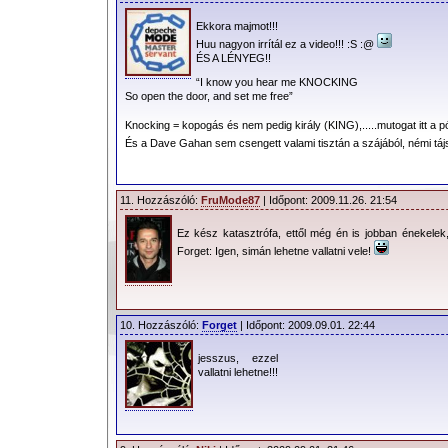
Ekkora majmot!!!
Huu nagyon irrítál ez a video!!! :S :@
ÉS A LÉNYEG!!
“I know you hear me KNOCKING
So open the door, and set me free”
Knocking = kopogás és nem pedig király (KING),.....mutogat itt a p
És a Dave Gahan sem csengett valami tisztán a szájából, némi táj
11. Hozzászóló:
FruMode87
| Időpont: 2009.11.26. 21:54
Ez kész katasztrófa, ettől még én is jobban énekele
Forget: Igen, simán lehetne vallatni vele!
10. Hozzászóló:
Forget
| Időpont: 2009.09.01. 22:44
jesszus, ezzel
vallatni lehetne!!!