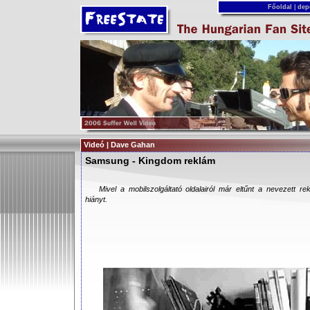
Főoldal
|
dep
Videó | Dave Gahan
Samsung - Kingdom reklám
Mivel a mobilszolgáltató oldalairól már eltűnt a nevezett re
hiányt.