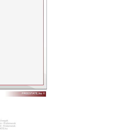
FREESTATE.hu ©
zövegek
e - Kislemezek
l - Kislemezek
ATE.hu