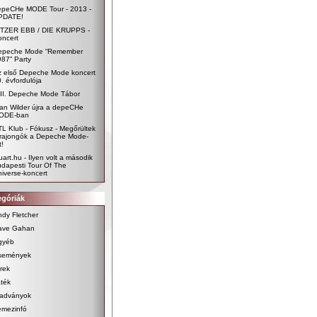
epeCHe MODE Tour - 2013 -
PDATE!
ITZER EBB / DIE KRUPPS -
oncert
epeche Mode “Remember
87” Party
z első Depeche Mode koncert
. évfordulója
III. Depeche Mode Tábor
an Wilder újra a depeCHe
ODE-ban
L Klub - Fókusz - Megőrültek
 rajongók a Depeche Mode-
t!
art.hu - Ilyen volt a második
dapesti Tour Of The
iverse-koncert
egóriák
dy Fletcher
ave Gahan
gyéb
semények
rek
ték
iadványok
emezinfó