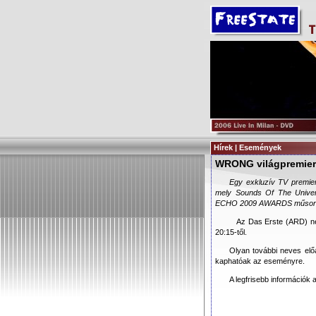
Hírek | Események
WRONG világpremier 
Egy exkluzív TV premie
mely Sounds Of The Univer
ECHO 2009 AWARDS műsoráb
Az Das Erste (ARD) né
20:15-től.
Olyan további neves elő
kaphatóak az eseményre.
A legfrisebb információk 