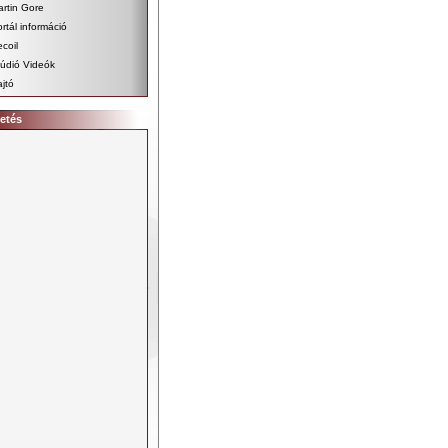
rtin Gore
rtál információ
coil
údió Videók
jtó
etés