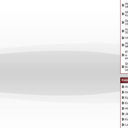
d
U
N
K
D
19
A
30
V
Al
M
RT
a
ér
Qu
bu
Un
Kat
An
D
E
E
Hí
Já
K
L