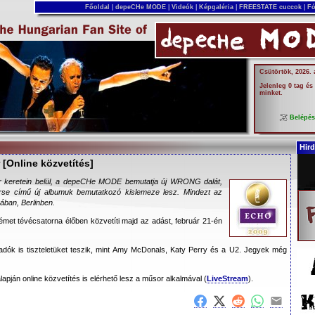
Főoldal
|
depeCHe MODE
|
Videók
|
Képgaléria
|
FREESTATE cuccok
|
Fó
Csütörtök, 2026.
Jelenleg 0 tag és
minket.
Belépé
Hird
[Online közvetítés]
r keretein belül, a depeCHe MODE bemutatja új WRONG dalát,
se című új albumuk bemutatkozó kislemeze lesz. Mindezt az
an, Berlinben.
met tévécsatorna élőben közvetíti majd az adást, február 21-én
adók is tiszteletüket teszik, mint Amy McDonals, Katy Perry és a U2. Jegyek még
alapján online közvetítés is elérhető lesz a műsor alkalmával (
LiveStream
).