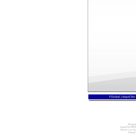
Főoldal
|
depeCHe
Magyar
depeCHe MOD
Martin Lee Go
Recoil