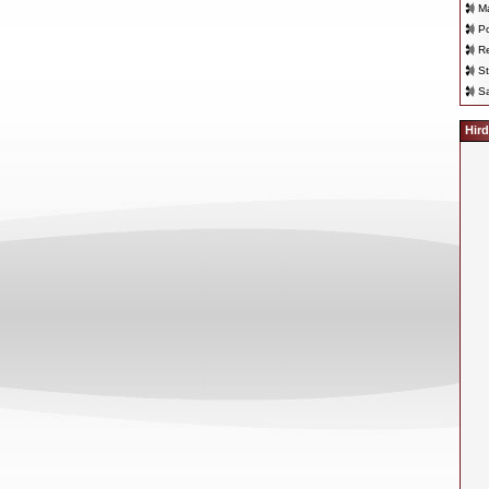
Ma
Po
Re
St
Sa
Hird