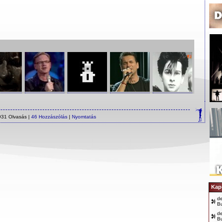
931 Olvasás |
46 Hozzászólás
|
Nyomtatás
Kap
d
B
d
B