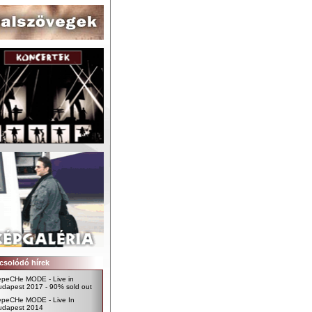
csolódó hírek
epeCHe MODE - Live in
udapest 2017 - 90% sold out
epeCHe MODE - Live In
udapest 2014