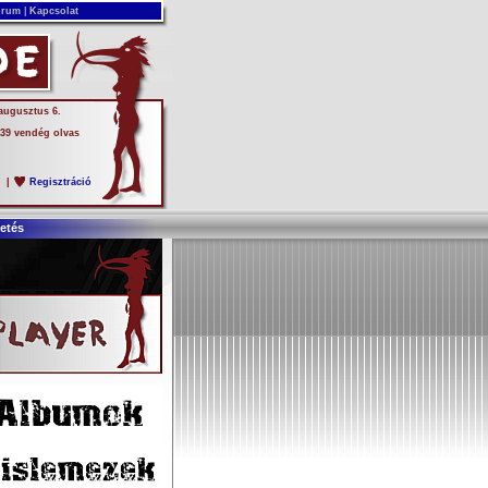
rum
|
Kapcsolat
 augusztus 6.
 39 vendég olvas
s
|
Regisztráció
etés