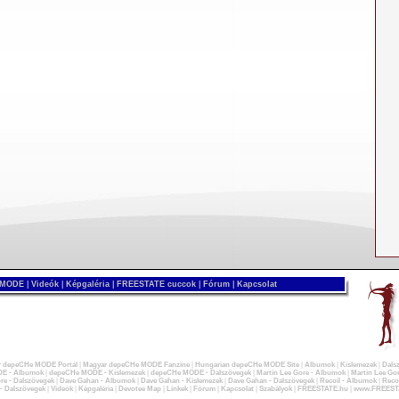
 MODE
|
Videók
|
Képgaléria
|
FREESTATE cuccok
|
Fórum
|
Kapcsolat
 depeCHe MODE Portál
|
Magyar depeCHe MODE Fanzine
|
Hungarian depeCHe MODE Site
|
Albumok
|
Kislemezek
|
Dals
E - Albumok
|
depeCHe MODE - Kislemezek
|
depeCHe MODE - Dalszövegek
|
Martin Lee Gore - Albumok
|
Martin Lee Gor
re - Dalszövegek
|
Dave Gahan - Albumok
|
Dave Gahan - Kislemezek
|
Dave Gahan - Dalszövegek
|
Recoil - Albumok
|
Recoi
 - Dalszövegek
|
Videók
|
Képgaléria
|
Devotee Map
|
Linkek
|
Fórum
|
Kapcsolat
|
Szabályok
|
FREESTATE.hu
|
www.FREEST