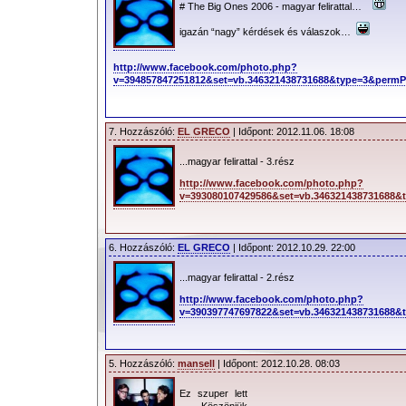
# The Big Ones 2006 - magyar felirattal…
igazán “nagy” kérdések és válaszok…
http://www.facebook.com/photo.php?
v=394857847251812&set=vb.346321438731688&type=3&perm
7. Hozzászóló:
EL GRECO
| Időpont: 2012.11.06. 18:08
...magyar felirattal - 3.rész
http://www.facebook.com/photo.php?
v=393080107429586&set=vb.346321438731688
6. Hozzászóló:
EL GRECO
| Időpont: 2012.10.29. 22:00
...magyar felirattal - 2.rész
http://www.facebook.com/photo.php?
v=390397747697822&set=vb.346321438731688
5. Hozzászóló:
mansell
| Időpont: 2012.10.28. 08:03
Ez szuper lett
.. Köszönjük