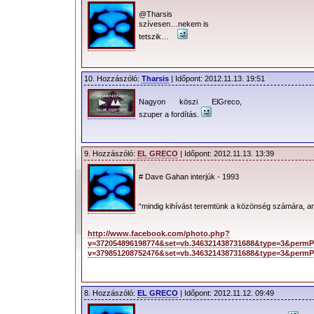
@Tharsis
szívesen…nekem is
tetszik…
10. Hozzászóló:
Tharsis
| Időpont: 2012.11.13. 19:51
Nagyon köszi ElGreco,
szuper a fordítás.
9. Hozzászóló:
EL GRECO
| Időpont: 2012.11.13. 13:39
# Dave Gahan interjúk - 1993
“mindig kihívást teremtünk a közönség számára, a
http://www.facebook.com/photo.php?
v=372054896198774&set=vb.346321438731688&type=3&permP
v=379851208752476&set=vb.346321438731688&type=3&perm
8. Hozzászóló:
EL GRECO
| Időpont: 2012.11.12. 09:49