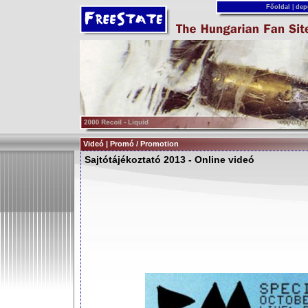
Főoldal
|
dep
Videó | Promó / Promotion
Sajtótájékoztató 2013 - Online videó