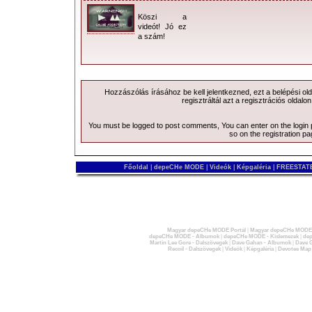
Köszi a
videót! Jó ez
a szám!
Hozzászólás írásához be kell jelentkezned, ezt a
belépési
old
regisztráltál azt a
regisztrációs
oldalon
You must be logged to post comments, You can enter on the
login
so on the
registration p
Főoldal
|
depeCHe MODE
|
Videók
|
Képgaléria
|
FREESTATE
Magyar depeCHe MODE Portál
|
Magyar depeCHe MODE 
depeCHe MODE - Albumok
|
depeCHe MODE - Kislemezek
|
dep
Martin Lee Gore - Dalszövegek
|
Dave Gahan - Albumok
|
Dave G
Recoil - Dalszövegek
|
Videók
|
Képgaléria
|
Devotee Map