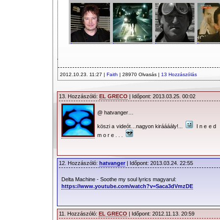
2012.10.23. 11:27 |
Faith
| 28970 Olvasás |
13 Hozzászólás
13. Hozzászóló:
EL GRECO
| Időpont: 2013.03.25. 00:02
@ hatvanger…
köszi a videót…nagyon kiráááály!...
I n e e d
m o r e . . .
12. Hozzászóló:
hatvanger
| Időpont: 2013.03.24. 22:55
Delta Machine - Soothe my soul lyrics magyarul:
https://www.youtube.com/watch?v=Saca3dVmzDE
11. Hozzászóló:
EL GRECO
| Időpont: 2012.11.13. 20:59