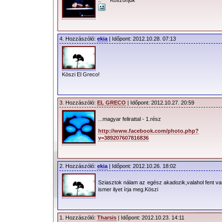
4. Hozzászóló:
ekia
| Időpont: 2012.10.28. 07:13
Köszi El Greco!
3. Hozzászóló:
EL GRECO
| Időpont: 2012.10.27. 20:59
...magyar felirattal - 1.rész
http://www.facebook.com/photo.php?
v=389207607816836
2. Hozzászóló:
ekia
| Időpont: 2012.10.26. 18:02
Sziasztok nálam az egész akadozik,valahol fent va
ismer ilyet írja meg.Köszi
1. Hozzászóló:
Tharsis
| Időpont: 2012.10.23. 14:11